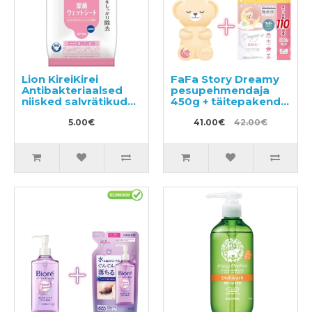
Lion KireiKirei
FaFa Story Dreamy
Antibakteriaalsed
pesupehmendaja
niisked salvrätikud
450g + täitepakend
alkoholita 10tk
1100g
5.00€
41.00€
42.00€