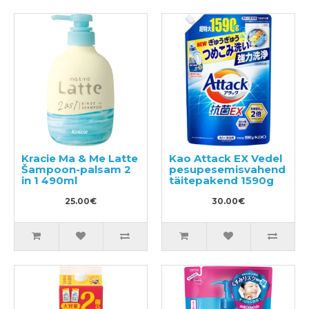
Kracie Ma & Me Latte
Kao Attack EX Vedel
Šampoon-palsam 2
pesupesemisvahend
in 1 490ml
täitepakend 1590g
25.00€
30.00€