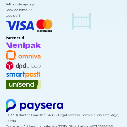
Tellimuste ajalugu
Soovide nimekiri
Uudiskiri
Partnerid
LTD "Brillante", LV40103164585, Legal address: Festivāla iela 1-97, Rīga,
Latvia
Company Address: Latgales iela 322D, Rīga, Latvia, +371 25654183,