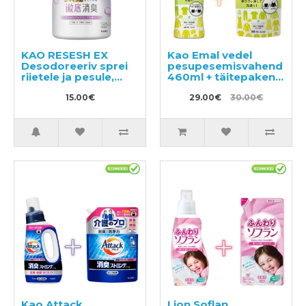
KAO RESESH EX
Kao Emal vedel
Desodoreeriv sprei
pesupesemisvahend
riietele ja pesule,
460ml + täitepakend
seebi lõhnaga 370ml
360ml
15.00€
29.00€
30.00€
Kao Attack
Lion Soflan