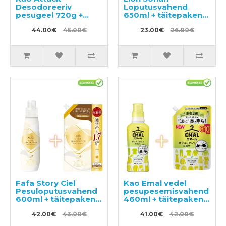
Desodoreeriv
Loputusvahend
pesugeel 720g +
650ml + täitepakend
täitepakend 1150g
500ml
44.00€
45.00€
23.00€
26.00€
Fafa Story Ciel
Kao Emal vedel
Pesuloputusvahend
pesupesemisvahend
600ml + täitepakend
460ml + täitepakend
840ml
810ml
42.00€
43.00€
41.00€
42.00€