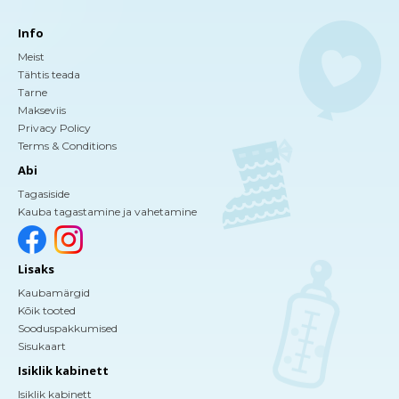
Info
Meist
Tähtis teada
Tarne
Makseviis
Privacy Policy
Terms & Conditions
Abi
Tagasiside
Kauba tagastamine ja vahetamine
Lisaks
Kaubamärgid
Kõik tooted
Sooduspakkumised
Sisukaart
Isiklik kabinett
Isiklik kabinett