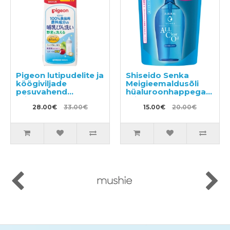
Pigeon lutipudelite ja
Shiseido Senka
köögiviljade
Meigieemaldusõli
pesuvahend
hüaluroonhappega
täitepakend 1.4l
täitepakend 180ml
28.00€
33.00€
15.00€
20.00€