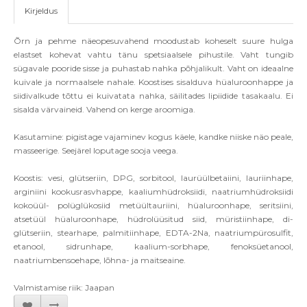
Kirjeldus
Õrn ja pehme näeopesuvahend moodustab koheselt suure hulga
elastset kohevat vahtu tänu spetsiaalsele pihustile. Vaht tungib
sügavale pooride sisse ja puhastab nahka põhjalikult. Vaht on ideaalne
kuivale ja normaalsele nahale. Koostises sisalduva hüaluroonhappe ja
siidivalkude tõttu ei kuivatata nahka, säilitades lipiidide tasakaalu. Ei
sisalda värvaineid. Vahend on kerge aroomiga.
Kasutamine: pigistage vajaminev kogus käele, kandke niiske näo peale,
masseerige. Seejärel loputage sooja veega.
Koostis: vesi, glütseriin, DPG, sorbitool, laurüülbetaiini, lauriinhape,
arginiini kookusrasvhappe, kaaliumhüdroksiidi, naatriumhüdroksiidi
kokoüül- polüglükosiid metüültauriini, hüaluroonhape, seritsiini,
atsetüül hüaluroonhape, hüdrolüüsitud siid, müristiinhape, di-
glütseriin, stearhape, palmitiinhape, EDTA-2Na, naatriumpürosulfit,
etanool, sidrunhape, kaalium-sorbhape, fenoksüetanool,
naatriumbensoehape, lõhna- ja maitseaine.
Valmistamise riik: Jaapan