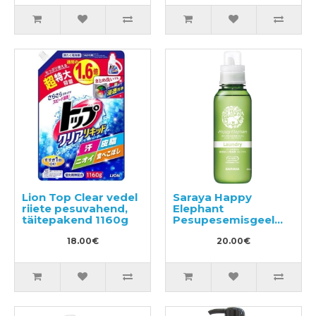
Lion Top Clear vedel
Saraya Happy
riiete pesuvahend,
Elephant
täitepakend 1160g
Pesupesemisgeel
600ml
18.00€
20.00€