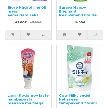
Biore Hüdrofiilne õli
Saraya Happy
meigi
Elephant
eemaldamiseks
Pesuvahend nõude,
230ml + täitepakend
köögi- ja puuviljade
210ml
42.00€
43.00€
pesemiseks 300ml
14.00€
Lion «Kodomo» laste
Cow Milky vedel
hambapasta
kehaseep
maasika maitsega
täitepakend 360ml
40g