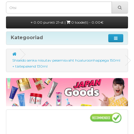
0.00 punkti 21-st |
0 toode(t) - 0.00€
Kategooriad
Shiseido senka niisutav pesemisvaht hüaluroonhappega 150ml
+ täitepakend 130ml