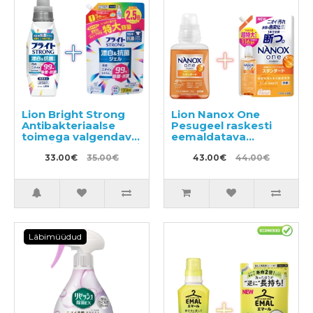
Lion Bright Strong
Lion Nanox One
Antibakteriaalse
Pesugeel raskesti
toimega valgendav
eemaldatava
hapnikugeel raskesti
mustuse vastu 380g
eemaldatavale
33.00€
35.00€
+ täide 1160g
43.00€
44.00€
plekkidele 510ml +
täitepakend 1200ml
Läbimüüdud