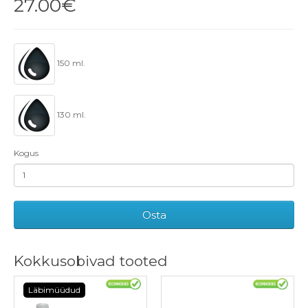
27.00€
150 ml.
130 ml.
Kogus
Osta
Kokkusobivad tooted
Läbimüüdud