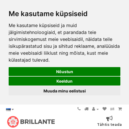
Me kasutame küpsiseid
Me kasutame küpsiseid ja muid
jälgimistehnoloogiaid, et parandada teie
sirvimiskogemust meie veebisaidil, näidata teile
isikupärastatud sisu ja sihitud reklaame, analüüsida
meie veebisaidi liiklust ning mõista, kust meie
külastajad tulevad.
Nõustun
Keeldun
Muuda minu eelistusi
Tähtis teada