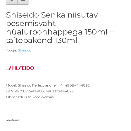
Shiseido Senka niisutav
pesemisvaht
hüaluroonhappega 150ml +
täitepakend 130ml
Tootja:
Shiseido
Mudel: Shiseido Perfect and refill 444908+444892
EAN: 4901872444908, 4901872444892
Olemasolu: On kohe olemas
35.00€