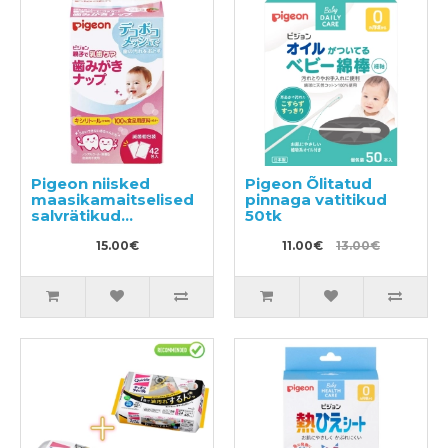
Pigeon niisked
Pigeon Õlitatud
maasikamaitselised
pinnaga vatitikud
salvrätikud
50tk
hammaste
puhastamiseks 42tk
15.00€
11.00€
13.00€