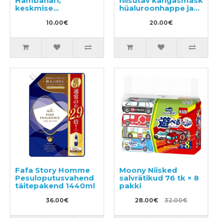
Hambahari,
niisutav kangasmask
keskmise
hüaluroonhappe ja
tugevusega
mesilaspiimaga 5tk
10.00€
20.00€
Fafa Story Homme
Moony Niisked
Pesuloputusvahend
salvrätikud 76 tk × 8
täitepakend 1440ml
pakki
36.00€
28.00€
32.00€