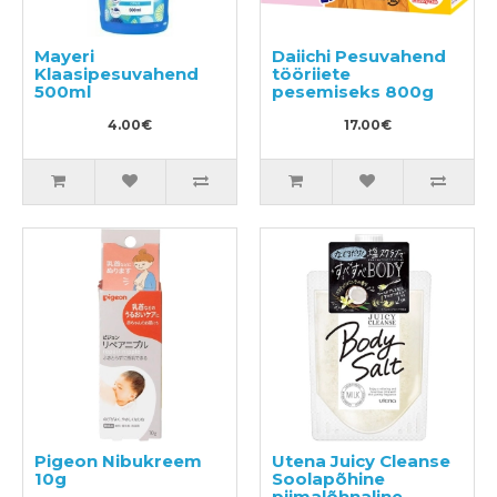
Mayeri
Daiichi Pesuvahend
Klaasipesuvahend
tööriiete
500ml
pesemiseks 800g
4.00€
17.00€
Pigeon Nibukreem
Utena Juicy Cleanse
10g
Soolapõhine
piimalõhnaline