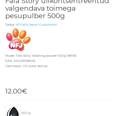
Fafa Story ülikontsentreeritud
valgendava toimega
pesupulber 500g
Tootja:
NS FaFa Japan Corporation
Mudel: Fafa Story Washing powder 500g 118956
EAN: 4902135118956
Olemasolu: On kohe olemas
12.00€
500 g