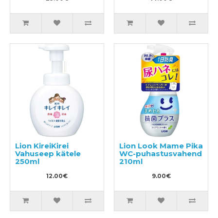
Lion KireiKirei
Lion Look Mame Pika
Vahuseep kätele
WC-puhastusvahend
250ml
210ml
12.00€
9.00€