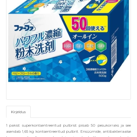
Kirjeldus
1 pakist superkontsentreeritud pulbrist piisab 50 pesukorraks ja see
asendab 1,65 kg kontsentreeritud pulbrit. Ensüümide, antibakteriaalse