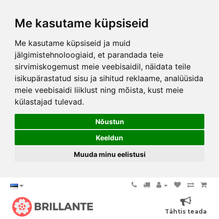
Me kasutame küpsiseid
Me kasutame küpsiseid ja muid
jälgimistehnoloogiaid, et parandada teie
sirvimiskogemust meie veebisaidil, näidata teile
isikupärastatud sisu ja sihitud reklaame, analüüsida
meie veebisaidi liiklust ning mõista, kust meie
külastajad tulevad.
Nõustun
Keeldun
Muuda minu eelistusi
Tähtis teada