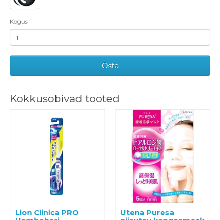
Kogus
Osta
Kokkusobivad tooted
Lion Clinica PRO
Utena Puresa