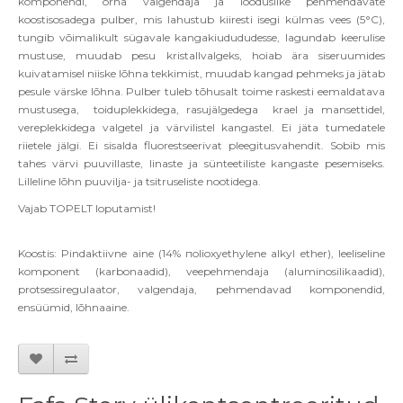
komponendi, õrna valgendaja ja looduslike pehmendavate
koostisosadega pulber, mis lahustub kiiresti isegi külmas vees (5°C),
tungib võimalikult sügavale kangakiudududesse, lagundab keerulise
mustuse, muudab pesu kristallvalgeks, hoiab ära siseruumides
kuivatamisel niiske lõhna tekkimist, muudab kangad pehmeks ja jätab
pesule värske lõhna.
Pulber tuleb tõhusalt toime raskesti eemaldatava
mustusega, toiduplekkidega, rasujälgedega krael ja mansettidel,
vereplekkidega valgetel ja värvilistel kangastel. Ei jäta tumedatele
riietele jälgi. Ei sisalda fluorestseerivat pleegitusvahendit. Sobib mis
tahes värvi puuvillaste, linaste ja sünteetiliste kangaste pesemiseks.
Lilleline lõhn puuvilja- ja tsitruseliste nootidega.
Vajab TOPELT loputamist!
Koostis:
Pindaktiivne aine (14%
п
olioxyethylene alkyl ether), leeliseline
komponent (karbonaadid), veepehmendaja (aluminosilikaadid),
protsessiregulaator, valgendaja, pehmendavad komponendid,
ensüümid, lõhnaaine.