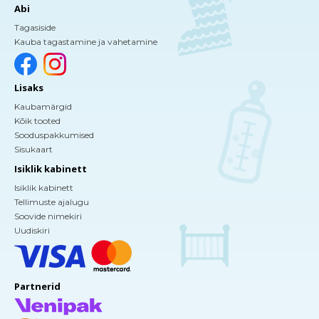
Abi
Tagasiside
Kauba tagastamine ja vahetamine
Lisaks
Kaubamärgid
Kõik tooted
Sooduspakkumised
Sisukaart
Isiklik kabinett
Isiklik kabinett
Tellimuste ajalugu
Soovide nimekiri
Uudiskiri
Partnerid