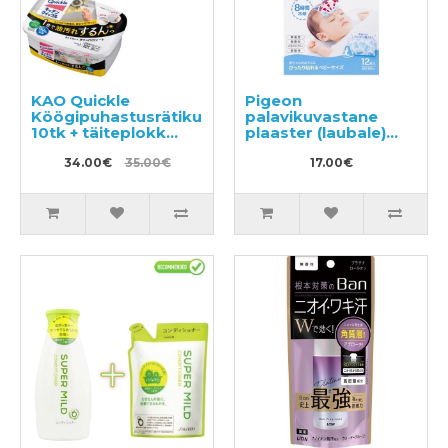
KAO Quickle
Pigeon
Köögipuhastusrätikud
palavikuvastane
10tk + täiteplokk
plaaster (laubale)
24tk
12tk
34.00€
35.00€
17.00€