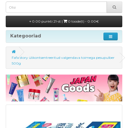
0.00 punkti 21-st |
0 toode(t) - 0.00€
Kategooriad
Fafa story ülikontsentreeritud valgendava toimega pesupulber
500g