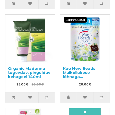
Läbimüüdud
Organic Madonna
Kao New Beads
tugevdav, pinguldav
Maikellukese
kehageel 140ml
lõhnaga
konditsioneeri
25.00€
50.00€
sisaldav pesugeel,
20.00€
täide 1160g