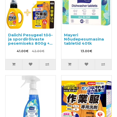
Daiichi Pesugeel töö-
Mayeri
ja spordirõivaste
Nõudepesumasina
pesemiseks 800g +
tabletid 40tk
täide 1.5kg
41.00€
42.00€
13.00€