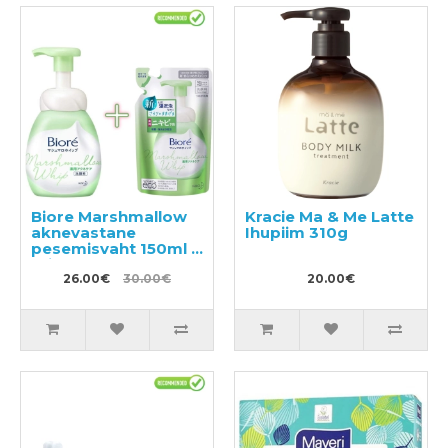
Biore Marshmallow
Kracie Ma & Me Latte
aknevastane
Ihupiim 310g
pesemisvaht 150ml +
täitepakend 130ml
26.00€
30.00€
20.00€