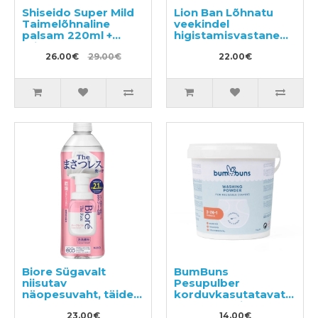
Shiseido Super Mild
Lion Ban Lõhnatu
Taimelõhnaline
veekindel
palsam 220ml +
higistamisvastane
täide 400ml
rulldeodorant 40ml
26.00€
29.00€
22.00€
Biore Sügavalt
BumBuns
niisutav
Pesupulber
näopesuvaht, täide
korduvkasutatavate
340ml
mähkmete jaoks 1kg
23.00€
14.00€