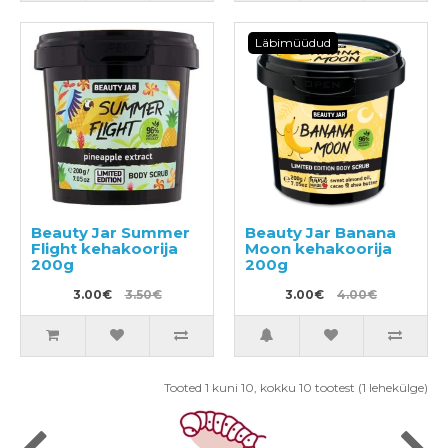
Läbimüüdud
Beauty Jar Summer
Beauty Jar Banana
Flight kehakoorija
Moon kehakoorija
200g
200g
3.00€
3.50€
3.00€
4.00€
Tooted 1 kuni 10, kokku 10 tootest (1 lehekülge)