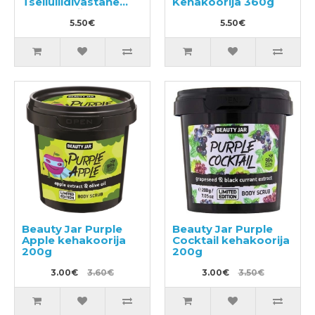
Tselluliidivastane
Kehakoorija 360g
kehakoorija 360g
5.50€
5.50€
Beauty Jar Purple
Beauty Jar Purple
Apple kehakoorija
Cocktail kehakoorija
200g
200g
3.00€
3.60€
3.00€
3.50€