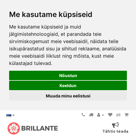
Me kasutame küpsiseid
Me kasutame küpsiseid ja muid
jälgimistehnoloogiaid, et parandada teie
sirvimiskogemust meie veebisaidil, näidata teile
isikupärastatud sisu ja sihitud reklaame, analüüsida
meie veebisaidi liiklust ning mõista, kust meie
külastajad tulevad.
Nõustun
Keeldun
Muuda minu eelistusi
Tähtis teada