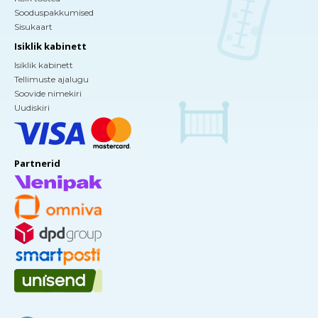
Sooduspakkumised
Sisukaart
Isiklik kabinett
Isiklik kabinett
Tellimuste ajalugu
Soovide nimekiri
Uudiskiri
Partnerid