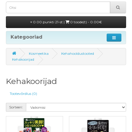
0.00 punkti 21-st |
0 toode(t) - 0.00€
Kategooriad
Kosmeetika
Kehahooldustooted
Kehakoorijad
Kehakoorijad
Tootevõrdlus (0)
Sorteeri: