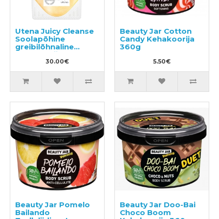
Utena Juicy Cleanse
Beauty Jar Cotton
Soolapõhine
Candy Kehakoorija
greibilõhnaline
360g
kehakoorija 300g
30.00€
5.50€
Beauty Jar Pomelo
Beauty Jar Doo-Bai
Bailando
Choco Boom