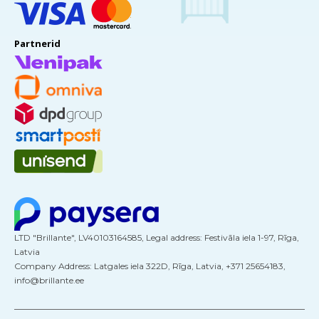
Partnerid
LTD "Brillante", LV40103164585, Legal address: Festivāla iela 1-97, Rīga,
Latvia
Company Address: Latgales iela 322D, Rīga, Latvia, +371 25654183,
info@brillante.ee