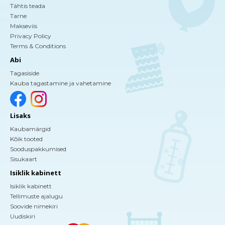
Tähtis teada
Tarne
Makseviis
Privacy Policy
Terms & Conditions
Abi
Tagasiside
Kauba tagastamine ja vahetamine
Lisaks
Kaubamärgid
Kõik tooted
Sooduspakkumised
Sisukaart
Isiklik kabinett
Isiklik kabinett
Tellimuste ajalugu
Soovide nimekiri
Uudiskiri