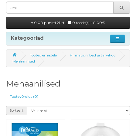
0.00 punkti 21-st |
0 toode(t) - 0.00€
Kategooriad
Tooted emadele
Rinnapumbad ja tarvikud
Mehaanilised
Mehaanilised
Tootevõrdlus (0)
Sorteeri: