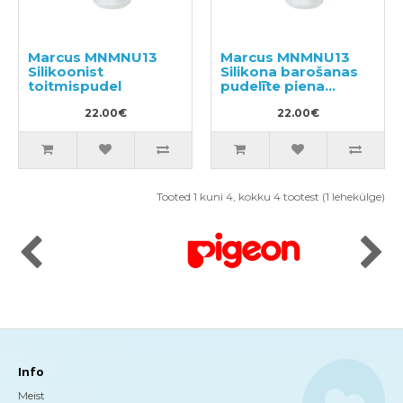
Marcus MNMNU13
Marcus MNMNU13
Silikoonist
Silikona barošanas
toitmispudel
pudelīte piena
pumpītis
22.00€
22.00€
Tooted 1 kuni 4, kokku 4 tootest (1 lehekülge)
Info
Meist