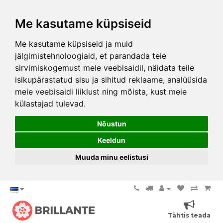
Me kasutame küpsiseid
Me kasutame küpsiseid ja muid
jälgimistehnoloogiaid, et parandada teie
sirvimiskogemust meie veebisaidil, näidata teile
isikupärastatud sisu ja sihitud reklaame, analüüsida
meie veebisaidi liiklust ning mõista, kust meie
külastajad tulevad.
Nõustun
Keeldun
Muuda minu eelistusi
Tähtis teada