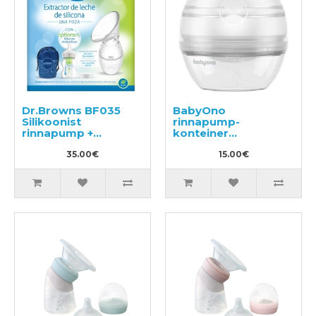
Dr.Browns BF035
BabyOno
Silikoonist
rinnapump-
rinnapump +
konteiner
lutipudel 150ml
rinnahoidja alla
35.00€
15.00€