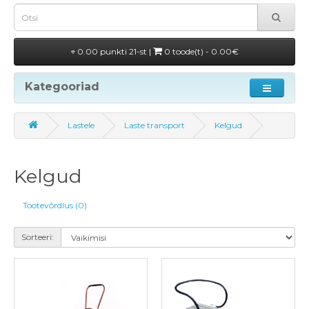
0.00 punkti 21-st |
0 toode(t) - 0.00€
Kategooriad
Lastele
Laste transport
Kelgud
Kelgud
Tootevõrdlus (0)
Sorteeri: