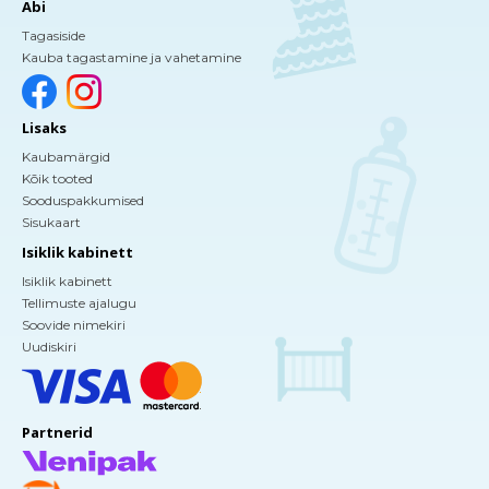
Abi
Tagasiside
Kauba tagastamine ja vahetamine
Lisaks
Kaubamärgid
Kõik tooted
Sooduspakkumised
Sisukaart
Isiklik kabinett
Isiklik kabinett
Tellimuste ajalugu
Soovide nimekiri
Uudiskiri
Partnerid