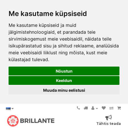
Me kasutame küpsiseid
Me kasutame küpsiseid ja muid
jälgimistehnoloogiaid, et parandada teie
sirvimiskogemust meie veebisaidil, näidata teile
isikupärastatud sisu ja sihitud reklaame, analüüsida
meie veebisaidi liiklust ning mõista, kust meie
külastajad tulevad.
Nõustun
Keeldun
Muuda minu eelistusi
Tähtis teada