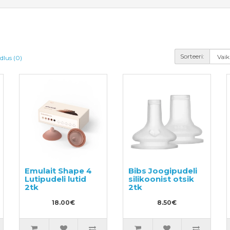
Sorteeri:
dlus (0)
Emulait Shape 4
Bibs Joogipudeli
Lutipudeli lutid
silikoonist otsik
2tk
2tk
18.00€
8.50€