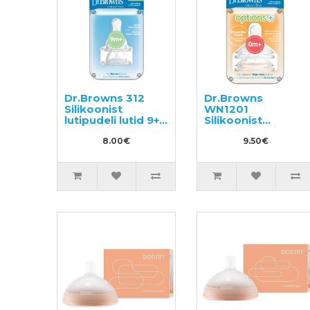
Dr.Browns 312
Dr.Browns
Silikoonist
WN1201
lutipudeli lutid 9+
Silikoonist
kuud
lutipudeli lutid 0+
8.00€
kuud
9.50€