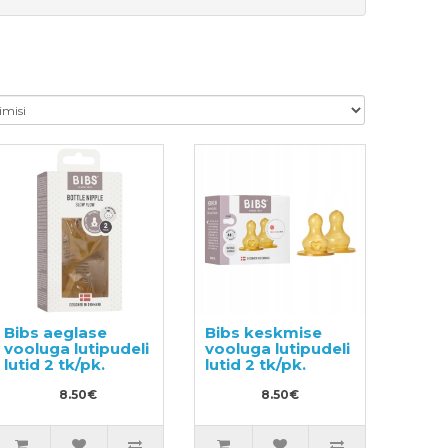
Bibs aeglase
Bibs keskmise
vooluga lutipudeli
vooluga lutipudeli
lutid 2 tk/pk.
lutid 2 tk/pk.
8.50€
8.50€