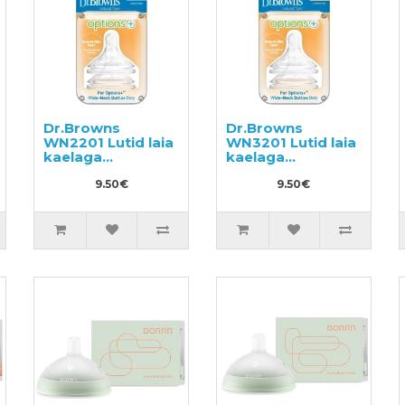
Dr.Browns
Dr.Browns
WN2201 Lutid laia
WN3201 Lutid laia
kaelaga
kaelaga
pudelitele 3m+
pudelitele 6m+
9.50€
9.50€