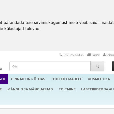
 parandada teie sirvimiskogemust meie veebisaidil, näidata 
ie külastajad tulevad.
+371 25654183
Tarne
Minu
da
SED
HINNAD ON PÕHJAS
TOOTED EMADELE
KOSMEETIKA
E
MÄNGUD JA MÄNGUASJAD
TOITMINE
LASTERIIDED JA A