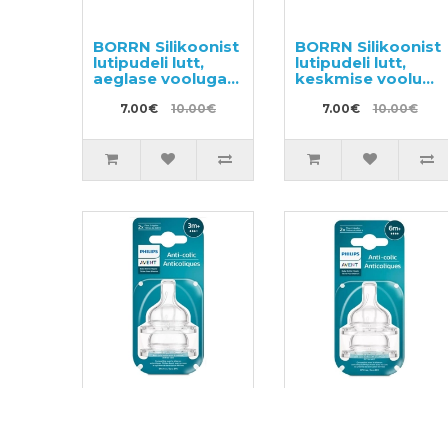
BORRN Silikoonist
BORRN Silikoonist
lutipudeli lutt,
lutipudeli lutt,
aeglase vooluga
keskmise vooluga
0+ kuud
3+ kuud
7.00€
10.00€
7.00€
10.00€
Philips Avent
Philips Avent
SCY763/02
SCY764/02
Koolikutevastane
Koolikutevastane
lutipudeli lutt
lutipudeli lutt