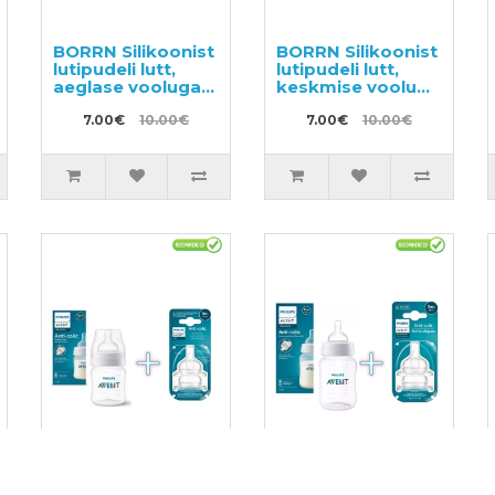
BORRN Silikoonist
BORRN Silikoonist
lutipudeli lutt,
lutipudeli lutt,
aeglase vooluga
keskmise vooluga
0+ kuud
3+ kuud
7.00€
10.00€
7.00€
10.00€
Philips Avent
Philips Avent
SCY100/01
SCY103/01
Koolikutevastane
Koolikutevastane
lutipudel +
lutipudel +