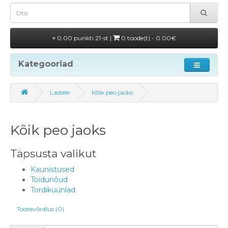
0.00 punkti 21-st |
0 toode(t) - 0.00€
Kategooriad
Lastele
Kõik peo jaoks
Kõik peo jaoks
Täpsusta valikut
Kaunistused
Toidunõud
Tordiküünlad
Tootevõrdlus (0)