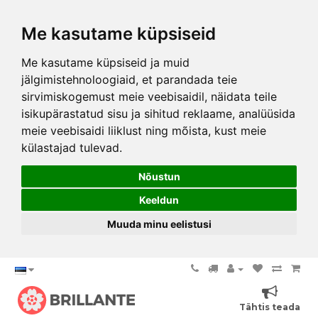
Me kasutame küpsiseid
Me kasutame küpsiseid ja muid
jälgimistehnoloogiaid, et parandada teie
sirvimiskogemust meie veebisaidil, näidata teile
isikupärastatud sisu ja sihitud reklaame, analüüsida
meie veebisaidi liiklust ning mõista, kust meie
külastajad tulevad.
Nõustun
Keeldun
Muuda minu eelistusi
Tähtis teada