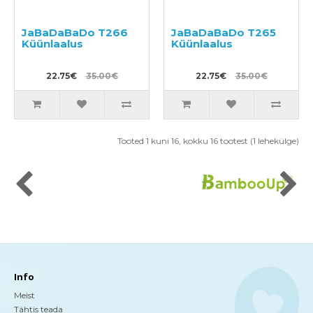
JaBaDaBaDo T266
JaBaDaBaDo T265
Küünlaalus
Küünlaalus
22.75€
35.00€
22.75€
35.00€
Tooted 1 kuni 16, kokku 16 tootest (1 lehekülge)
Info
Meist
Tähtis teada