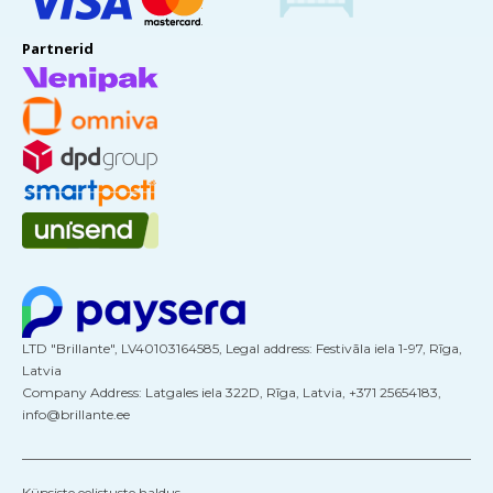
Partnerid
LTD "Brillante", LV40103164585, Legal address: Festivāla iela 1-97, Rīga,
Latvia
Company Address: Latgales iela 322D, Rīga, Latvia, +371 25654183,
info@brillante.ee
Küpsiste eelistuste haldus