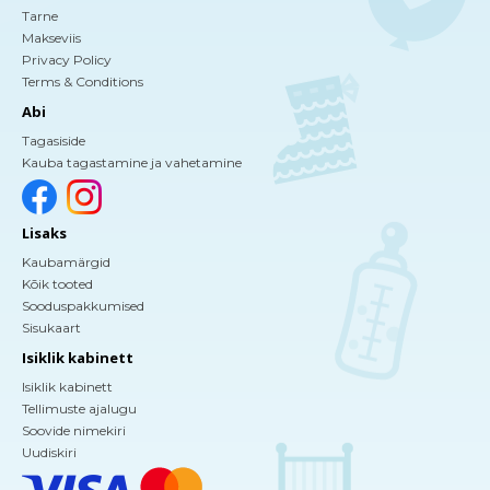
Tarne
Makseviis
Privacy Policy
Terms & Conditions
Abi
Tagasiside
Kauba tagastamine ja vahetamine
Lisaks
Kaubamärgid
Kõik tooted
Sooduspakkumised
Sisukaart
Isiklik kabinett
Isiklik kabinett
Tellimuste ajalugu
Soovide nimekiri
Uudiskiri