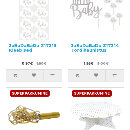
JaBaDaBaDo Z17315
JaBaDaBaDo Z17314
Kleebised
Tordikaunistus
0.97€
1.50€
1.95€
3.00€
SUPERPAKKUMINE
SUPERPAKKUMINE