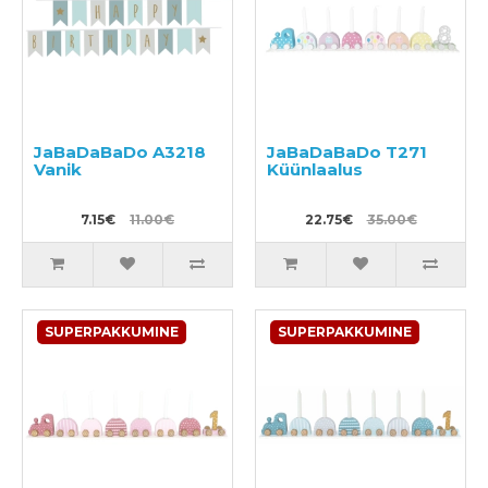
JaBaDaBaDo A3218
JaBaDaBaDo T271
Vanik
Küünlaalus
7.15€
11.00€
22.75€
35.00€
SUPERPAKKUMINE
SUPERPAKKUMINE