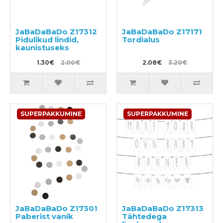
JaBaDaBaDo Z17312
JaBaDaBaDo Z17171
Pidulikud lindid,
Tordialus
kaunistuseks
1.30€
2.00€
2.08€
3.20€
SUPERPAKKUMINE
SUPERPAKKUMINE
JaBaDaBaDo Z17301
JaBaDaBaDo Z17313
Paberist vanik
Tähtedega