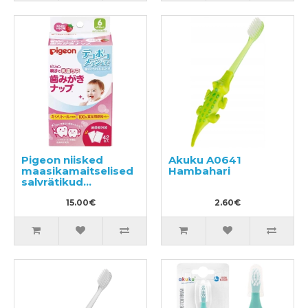
Pigeon niisked
Akuku A0641
maasikamaitselised
Hambahari
salvrätikud
hammaste
puhastamiseks 42tk
15.00€
2.60€