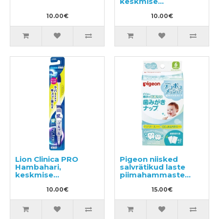
keskmise
tugevusega
10.00€
10.00€
Lion Clinica PRO
Pigeon niisked
Hambahari,
salvrätikud laste
keskmise
piimahammaste
tugevusega
puhastamiseks
10.00€
alates 6 elukuust
15.00€
42tk