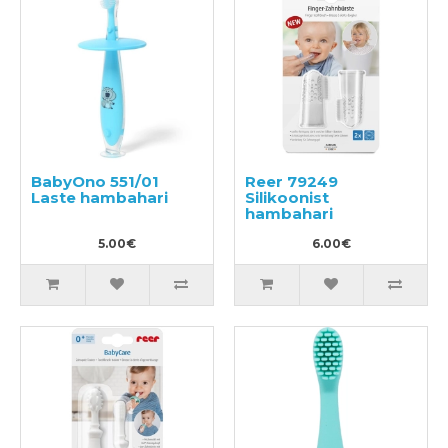
BabyOno 551/01
Reer 79249
Laste hambahari
Silikoonist
hambahari
5.00€
6.00€