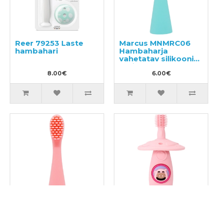
Reer 79253 Laste
Marcus MNMRC06
hambahari
Hambaharja
vahetatav silikoonist
otsik
8.00€
6.00€
Marcus MNMRC06
Marcus MNMRC12