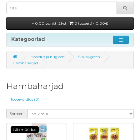
0.00 punkti 21-st |
0 toode(t) - 0.00€
Kategooriad
Hooldus ja hügieen
Suuhügieen
Hambaharjad
Hambaharjad
Tootevõrdlus (0)
Sorteeri:
Läbimüüdud