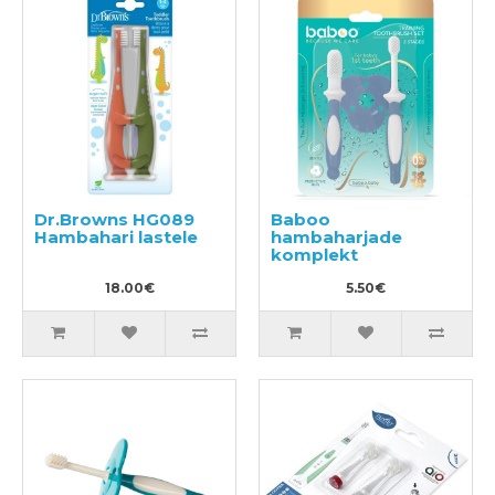
Dr.Browns HG089
Baboo
Hambahari lastele
hambaharjade
komplekt
18.00€
5.50€