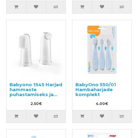
Babyono 1545 Harjad
BabyOno 550/01
hammaste
Hambaharjade
puhastamiseks ja
komplekt
igemete
masseerimiseks 2tk
2.50€
4.00€