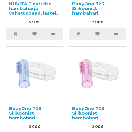
NUVITA Elektrilise
BabyOno 723
hambaharja
Silikoonist
vahetuspead, lastele
hambahari
vanuses 12+ kuud,
2tk
7.50€
2.00€
BabyOno 723
BabyOno 723
Silikoonist
Silikoonist
hambahari
hambahari
2.00€
2.00€