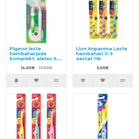
Pigeon laste
Lion Anpanma Laste
hambaharjade
hambahari 0-3
komplekt, alates 6.
aastat 1tk
elukuust 2tk
14.00€
17.00€
5.00€