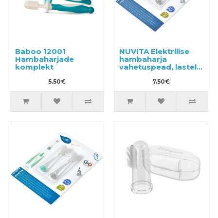
Baboo 12001
NUVITA Elektrilise
Hambaharjade
hambaharja
komplekt
vahetuspead, lastele
vanuses 3+ kuud, 2tk
5.50€
7.50€