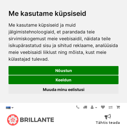
Me kasutame küpsiseid
Me kasutame küpsiseid ja muid
jälgimistehnoloogiaid, et parandada teie
sirvimiskogemust meie veebisaidil, näidata teile
isikupärastatud sisu ja sihitud reklaame, analüüsida
meie veebisaidi liiklust ning mõista, kust meie
külastajad tulevad.
Nõustun
Keeldun
Muuda minu eelistusi
Tähtis teada