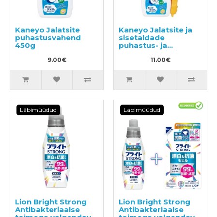
Kaneyo Jalatsite
Kaneyo Jalatsite ja
puhastusvahend
sisetaldade
450g
puhastus- ja
desodoreerimisvahend
9.00€
harjaga 450g
11.00€
Läbimüüdud
Läbimüüdud
Lion Bright Strong
Lion Bright Strong
Antibakteriaalse
Antibakteriaalse