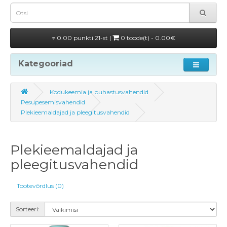
0.00 punkti 21-st |
0 toode(t) - 0.00€
Kategooriad
Kodukeemia ja puhastusvahendid
Pesupesemisvahendid
Plekieemaldajad ja pleegitusvahendid
Plekieemaldajad ja
pleegitusvahendid
Tootevõrdlus (0)
Sorteeri: