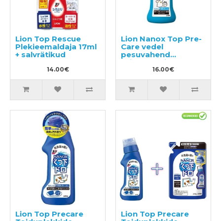
Lion Top Rescue
Lion Nanox Top Pre-
Plekieemaldaja 17ml
Care vedel
+ salvrätikud
pesuvahend
toiduplekkide
14.00€
eemaldamiseks
16.00€
riietelt 160g
Lion Top Precare
Lion Top Precare