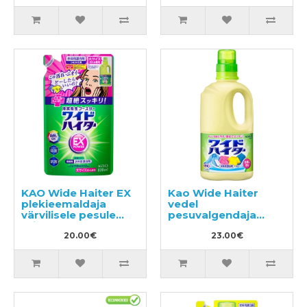
KAO Wide Haiter EX
Kao Wide Haiter
plekieemaldaja
vedel
värvilisele pesule
pesuvalgendaja
täitepakend 820ml
1000ml
20.00€
23.00€