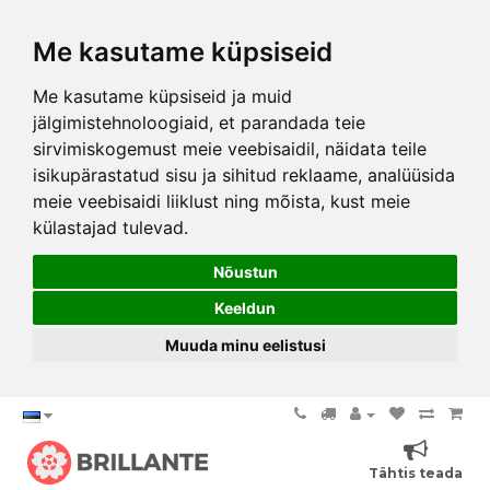
Me kasutame küpsiseid
Me kasutame küpsiseid ja muid
jälgimistehnoloogiaid, et parandada teie
sirvimiskogemust meie veebisaidil, näidata teile
isikupärastatud sisu ja sihitud reklaame, analüüsida
meie veebisaidi liiklust ning mõista, kust meie
külastajad tulevad.
Nõustun
Keeldun
Muuda minu eelistusi
Tähtis teada