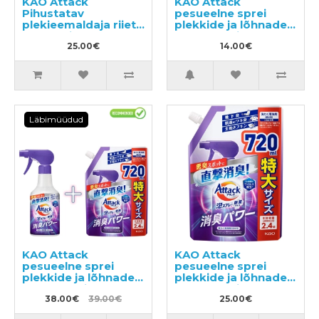
KAO Attack
KAO Attack
Pihustatav
pesueelne sprei
plekieemaldaja riiete
plekkide ja lõhnade
töötlemiseks enne
eemaldamiseks
pesemist täide
25.00€
300ml
14.00€
720ml
Läbimüüdud
KAO Attack
KAO Attack
pesueelne sprei
pesueelne sprei
plekkide ja lõhnade
plekkide ja lõhnade
eemaldamiseks
eemaldamiseks
300ml + täitepakend
38.00€
39.00€
täitepakend 720ml
25.00€
720ml