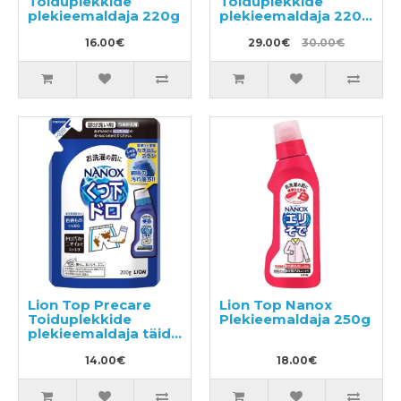
Toiduplekkide
Toiduplekkide
plekieemaldaja 220g
plekieemaldaja 220g
+ täide 200g
16.00€
29.00€
30.00€
Lion Top Precare
Lion Top Nanox
Toiduplekkide
Plekieemaldaja 250g
plekieemaldaja täide
200g
14.00€
18.00€