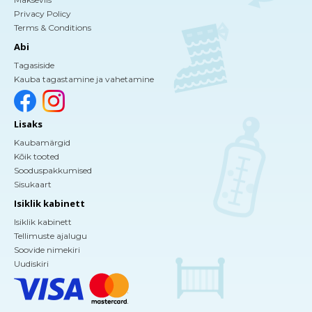
Privacy Policy
Terms & Conditions
Abi
Tagasiside
Kauba tagastamine ja vahetamine
Lisaks
Kaubamärgid
Kõik tooted
Sooduspakkumised
Sisukaart
Isiklik kabinett
Isiklik kabinett
Tellimuste ajalugu
Soovide nimekiri
Uudiskiri