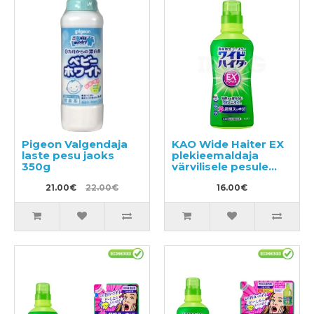
Pigeon Valgendaja
KAO Wide Haiter EX
laste pesu jaoks
plekieemaldaja
350g
värvilisele pesule
560ml
21.00€
22.00€
16.00€