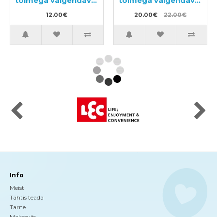
toimega valgendav
toimega valgendav
hapnikugeel raskesti
hapnikugeel raskesti
eemaldatavale
12.00€
eemaldatavale
20.00€
22.00€
plekkidele 510ml
plekkidele 510ml +
täitepakend 480ml
Info
Meist
Tähtis teada
Tarne
Makseviis