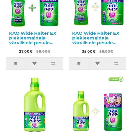
KAO Wide Haiter EX
KAO Wide Haiter EX
plekieemaldaja
plekieemaldaja
värvilisele pesule
värvilisele pesule
560ml + täitepakend
560ml + täitepakend
450ml
27.00€
28.00€
820ml
35.00€
36.00€