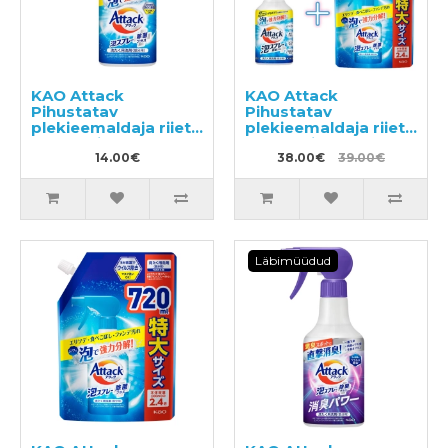
KAO Attack
KAO Attack
Pihustatav
Pihustatav
plekieemaldaja riiete
plekieemaldaja riiete
töötlemiseks enne
töötlemiseks enne
pesemist 300ml
14.00€
pesemist 300ml +
38.00€
39.00€
täide 720ml
Läbimüüdud