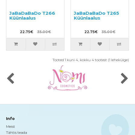
JaBaDaBaDo T266
JaBaDaBaDo T265
Küünlaalus
Küünlaalus
22.75€
35.00€
22.75€
35.00€
Tooted 1 kuni 4, kokku 4 tootest (1 lehekülge)
Info
Meist
Tähtis teada