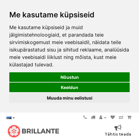
Me kasutame küpsiseid
Me kasutame küpsiseid ja muid
jälgimistehnoloogiaid, et parandada teie
sirvimiskogemust meie veebisaidil, näidata teile
isikupärastatud sisu ja sihitud reklaame, analüüsida
meie veebisaidi liiklust ning mõista, kust meie
külastajad tulevad.
Nõustun
Keeldun
Muuda minu eelistusi
Tähtis teada