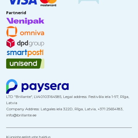
Partnerid
LTD "Brillante", LV40103164585, Legal address: Festivāla iela 1-97, Rīga,
Latvia
Company Address: Latgales iela 322D, Rīga, Latvia, +371 25654183,
info@brillante.ee
Küpsiste eelistuste haldus