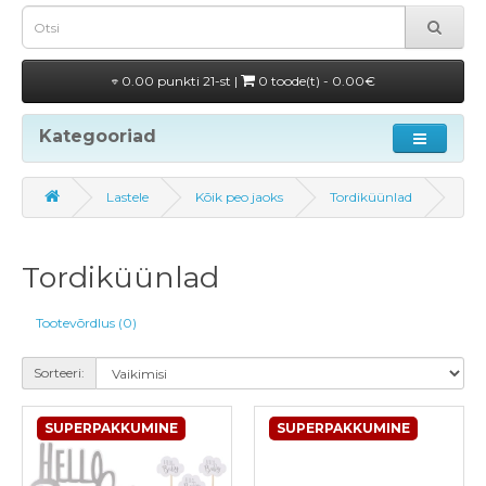
0.00 punkti 21-st |
0 toode(t) - 0.00€
Kategooriad
Lastele
Kõik peo jaoks
Tordiküünlad
Tordiküünlad
Tootevõrdlus (0)
Sorteeri:
SUPERPAKKUMINE
SUPERPAKKUMINE