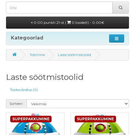
0.00 punkti 21-st |
0 toode(t) - 0.00€
Kategooriad
Toitmine
Laste söötmistoolid
Laste söötmistoolid
Tootevõrdlus (0)
Sorteeri:
SUPERPAKKUMINE
SUPERPAKKUMINE