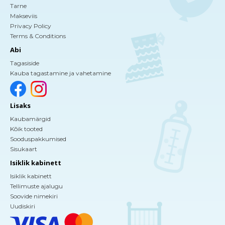
Tarne
Makseviis
Privacy Policy
Terms & Conditions
Abi
Tagasiside
Kauba tagastamine ja vahetamine
Lisaks
Kaubamärgid
Kõik tooted
Sooduspakkumised
Sisukaart
Isiklik kabinett
Isiklik kabinett
Tellimuste ajalugu
Soovide nimekiri
Uudiskiri