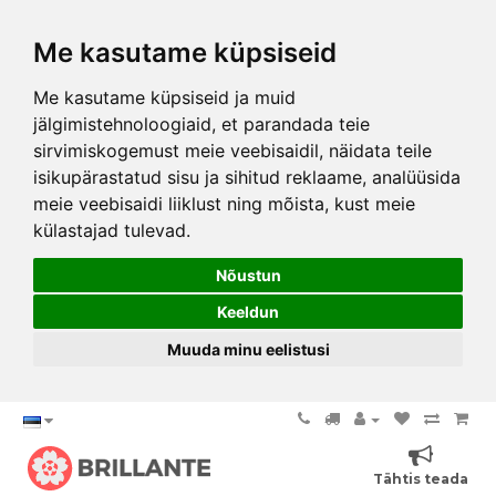
Me kasutame küpsiseid
Me kasutame küpsiseid ja muid
jälgimistehnoloogiaid, et parandada teie
sirvimiskogemust meie veebisaidil, näidata teile
isikupärastatud sisu ja sihitud reklaame, analüüsida
meie veebisaidi liiklust ning mõista, kust meie
külastajad tulevad.
Nõustun
Keeldun
Muuda minu eelistusi
Tähtis teada