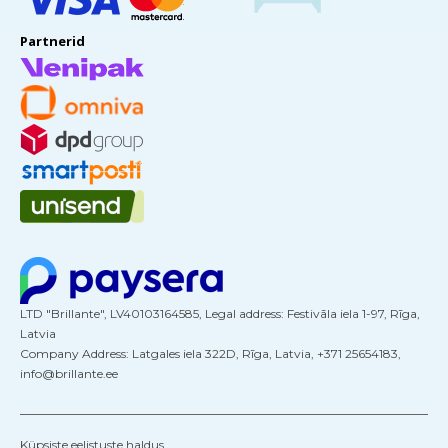
Partnerid
LTD "Brillante", LV40103164585, Legal address: Festivāla iela 1-97, Rīga,
Latvia
Company Address: Latgales iela 322D, Rīga, Latvia, +371 25654183,
info@brillante.ee
Küpsiste eelistuste haldus