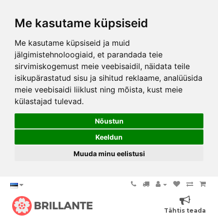
Me kasutame küpsiseid
Me kasutame küpsiseid ja muid
jälgimistehnoloogiaid, et parandada teie
sirvimiskogemust meie veebisaidil, näidata teile
isikupärastatud sisu ja sihitud reklaame, analüüsida
meie veebisaidi liiklust ning mõista, kust meie
külastajad tulevad.
Nõustun
Keeldun
Muuda minu eelistusi
Tähtis teada