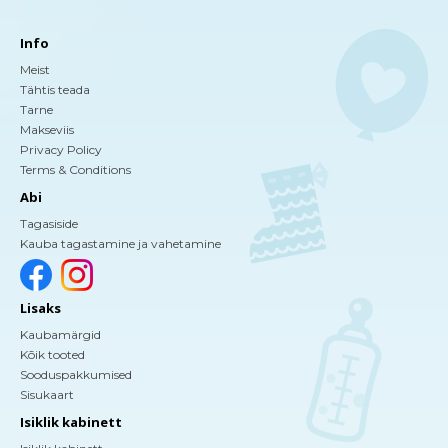
Info
Meist
Tähtis teada
Tarne
Makseviis
Privacy Policy
Terms & Conditions
Abi
Tagasiside
Kauba tagastamine ja vahetamine
Lisaks
Kaubamärgid
Kõik tooted
Sooduspakkumised
Sisukaart
Isiklik kabinett