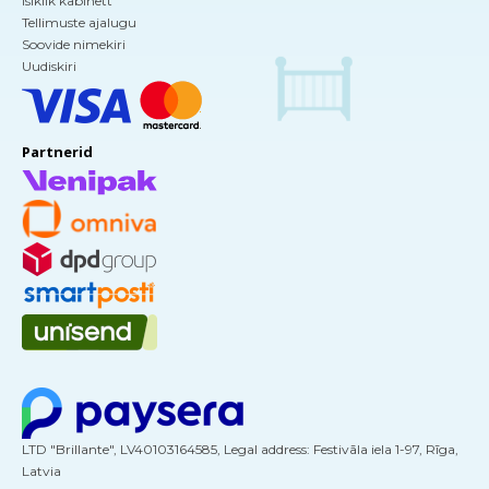
Isiklik kabinett
Tellimuste ajalugu
Soovide nimekiri
Uudiskiri
Partnerid
LTD "Brillante", LV40103164585, Legal address: Festivāla iela 1-97, Rīga,
Latvia