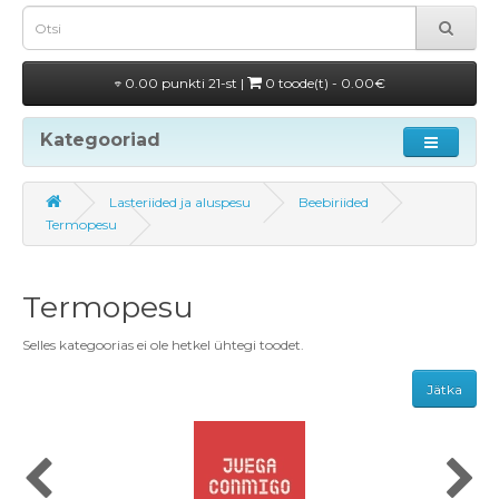
0.00 punkti 21-st |
0 toode(t) - 0.00€
Kategooriad
Lasteriided ja aluspesu
Beebiriided
Termopesu
Termopesu
Selles kategoorias ei ole hetkel ühtegi toodet.
Jätka