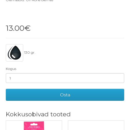
13.00€
130 gr.
Kogus
Osta
Kokkusobivad tooted