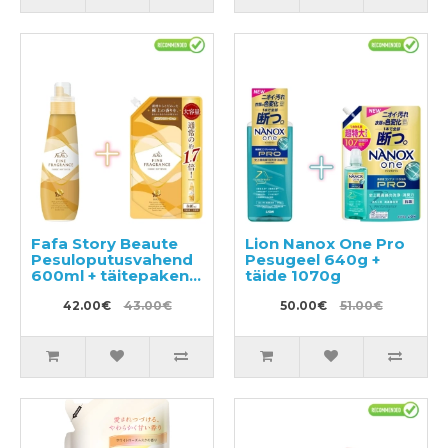
Fafa Story Beaute
Lion Nanox One Pro
Pesuloputusvahend
Pesugeel 640g +
600ml + täitepakend
täide 1070g
840ml
42.00€
43.00€
50.00€
51.00€