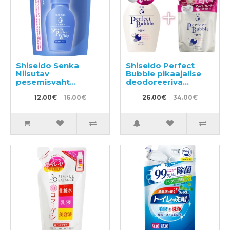
Shiseido Senka
Shiseido Perfect
Niisutav
Bubble pikaajalise
pesemisvaht
deodoreeriva
hüaluroonhappega
toimega
täitepakend 130ml
12.00€
16.00€
hüaluroonhappega
26.00€
34.00€
dušigeel 500ml +
täitepakend 350ml