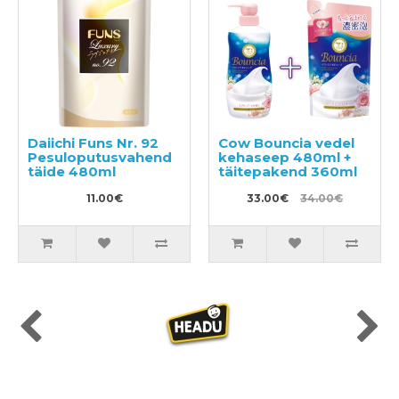
Daiichi Funs Nr. 92
Cow Bouncia vedel
Pesuloputusvahend
kehaseep 480ml +
täide 480ml
täitepakend 360ml
11.00€
33.00€
34.00€