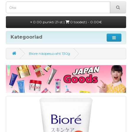
0.00 punkti 21-st |
0 toode(t) - 0.00€
Kategooriad
Biore näopesuvaht 130g