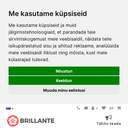
Me kasutame küpsiseid
Me kasutame küpsiseid ja muid
jälgimistehnoloogiaid, et parandada teie
sirvimiskogemust meie veebisaidil, näidata teile
isikupärastatud sisu ja sihitud reklaame, analüüsida
meie veebisaidi liiklust ning mõista, kust meie
külastajad tulevad.
Nõustun
Keeldun
Muuda minu eelistusi
Tähtis teada