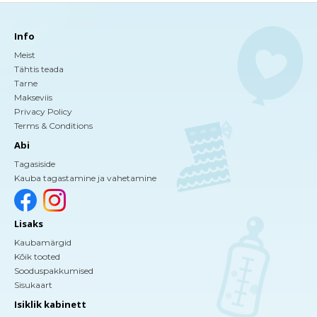
Info
Meist
Tähtis teada
Tarne
Makseviis
Privacy Policy
Terms & Conditions
Abi
Tagasiside
Kauba tagastamine ja vahetamine
Lisaks
Kaubamärgid
Kõik tooted
Sooduspakkumised
Sisukaart
Isiklik kabinett