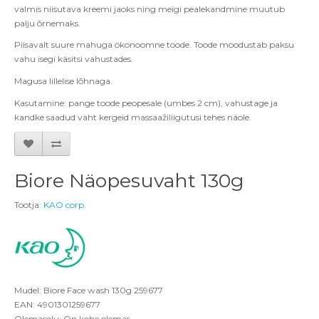
valmis niisutava kreemi jaoks ning meigi pealekandmine muutub
palju õrnemaks.
Piisavalt suure mahuga ökonoomne toode. Toode moodustab paksu
vahu isegi käsitsi vahustades.
Magusa lillelise lõhnaga.
Kasutamine: pange toode peopesale (umbes 2 cm), vahustage ja
kandke saadud vaht kergeid massaažiliigutusi tehes näole.
Biore Näopesuvaht 130g
Tootja:
KAO corp.
Mudel: Biore Face wash 130g 259677
EAN: 4901301259677
Olemasolu: On kohe olemas