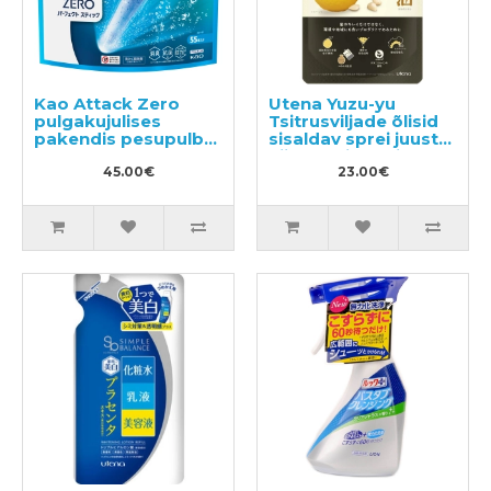
Kao Attack Zero
Utena Yuzu-yu
pulgakujulises
Tsitrusviljade õlisid
pakendis pesupulber
sisaldav sprei juuste
55tk
niisutamiseks ja
45.00€
toitmiseks, täide
23.00€
160ml