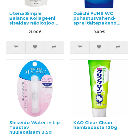
Utena Simple
Daiichi FUNS WC
Balance Kollageeni
puhastusvahend-
sisaldav näolosjoon-
sprei täitepakend
kreem, täide 200ml
330ml
21.00€
9.00€
Shiseido Water in Lip
KAO Clear Clean
Taastav
hambapasta 120g
huulepalsam 3,5g