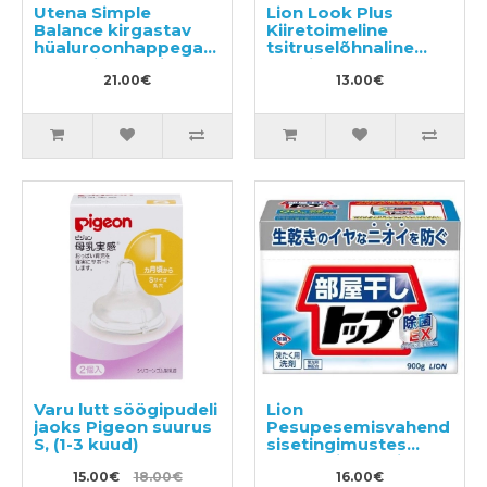
Utena Simple
Lion Look Plus
Balance kirgastav
Kiiretoimeline
hüaluroonhappega
tsitruselõhnaline
näolosjoon, täide
vannitoapuhastusvahen
200ml
21.00€
500ml
13.00€
Varu lutt söögipudeli
Lion
jaoks Pigeon suurus
Pesupesemisvahend
S, (1-3 kuud)
sisetingimustes
pesu kuivatamiseks
15.00€
18.00€
900g
16.00€