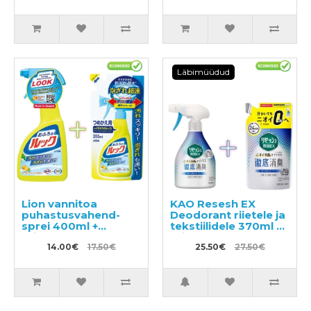
Läbimüüdud
Lion vannitoa
KAO Resesh EX
puhastusvahend-
Deodorant riietele ja
sprei 400ml +
tekstiilidele 370ml +
täitepakend 350ml
täide 320ml
14.00€
17.50€
25.50€
27.50€