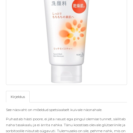
Kirjeldus
See näovaht on mõeldud spetsiaalselt kuivale näonahale.
Puhastab hästi poore, ei jäta rasust ega pingul olemise tunnet, säilitab
naha tasakaalu ja ei ärrita nahka. Tänu koostises olevale glütseriinile ja
sorbitoolile niisutab sügavuti. Tulemuseks on sile, pehme nahk, mis on