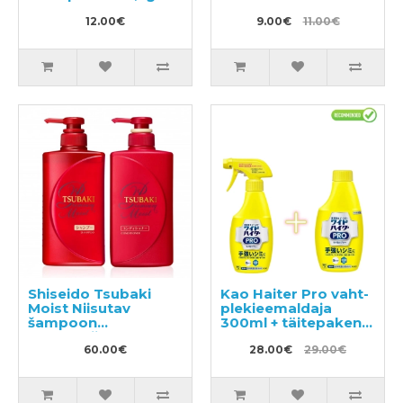
12.00€
9.00€
11.00€
Shiseido Tsubaki
Kao Haiter Pro vaht-
Moist Niisutav
plekieemaldaja
šampoon
300ml + täitepakend
490ml+niisutav
300ml
palsam 490ml
60.00€
28.00€
29.00€