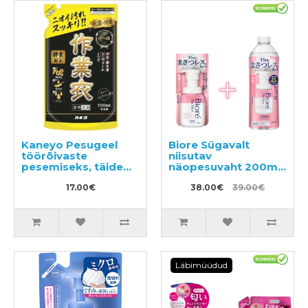
Kaneyo Pesugeel
Biore Sügavalt
töörõivaste
niisutav
pesemiseks, täide
näopesuvaht 200ml
700ml
+ täide 340ml
17.00€
38.00€
39.00€
Läbimüüdud