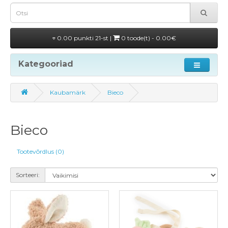
0.00 punkti 21-st |
0 toode(t) - 0.00€
Kategooriad
Kaubamärk
Bieco
Bieco
Tootevõrdlus (0)
Sorteeri: