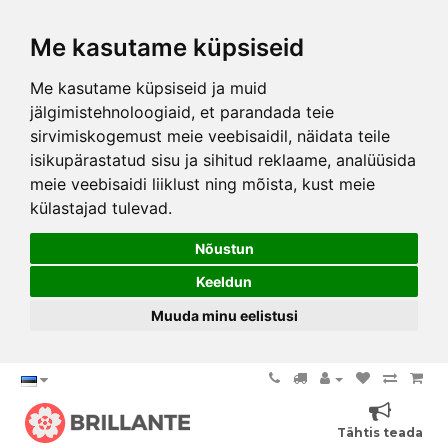
Me kasutame küpsiseid
Me kasutame küpsiseid ja muid
jälgimistehnoloogiaid, et parandada teie
sirvimiskogemust meie veebisaidil, näidata teile
isikupärastatud sisu ja sihitud reklaame, analüüsida
meie veebisaidi liiklust ning mõista, kust meie
külastajad tulevad.
Nõustun
Keeldun
Muuda minu eelistusi
Tähtis teada