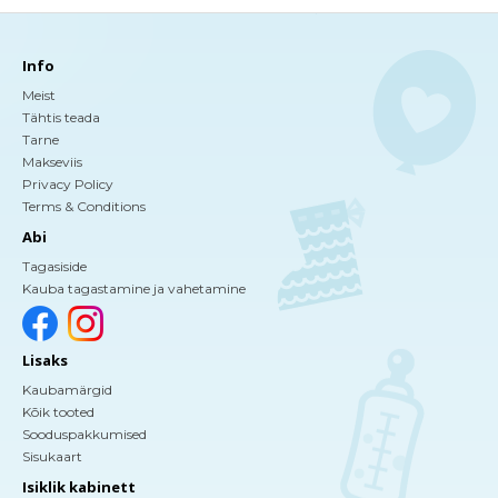
Info
Meist
Tähtis teada
Tarne
Makseviis
Privacy Policy
Terms & Conditions
Abi
Tagasiside
Kauba tagastamine ja vahetamine
Lisaks
Kaubamärgid
Kõik tooted
Sooduspakkumised
Sisukaart
Isiklik kabinett