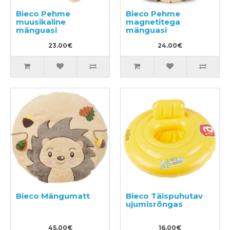
Bieco Pehme
Bieco Pehme
muusikaline
magnetitega
mänguasi
mänguasi
23.00€
24.00€
Bieco Mängumatt
Bieco Täispuhutav
ujumisrõngas
45.00€
16.00€