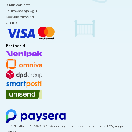
Isiklik kabinett
Tellimuste ajalugu
Soovide nimekiri
Uudiskiri
Partnerid
LTD "Brillante", LV40103164585, Legal address: Festivāla iela 1-97, Rīga,
Latvia