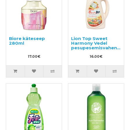
Biore käteseep
Lion Top Sweet
280ml
Harmony Vedel
pesupesemisvahend
850g
17.00€
16.00€