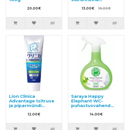
aroomiga 480g
20.00€
13.00€
16.00€
Lion Clinica
Saraya Happy
Advantage tsitruse
Elephant WC-
ja piparmündi
puhastusvahend
lõhnaga
400ml
hambapasta 130g
12.00€
14.00€