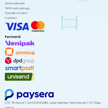
Isiklik kabinett
Tellimuste ajalugu
Soovide nimekiri
Uudiskiri
Partnerid
LTD "Brillante", LV40103164585, Legal address: Festivāla iela 1-97, Rīga,
Latvia