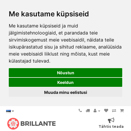
Me kasutame küpsiseid
Me kasutame küpsiseid ja muid
jälgimistehnoloogiaid, et parandada teie
sirvimiskogemust meie veebisaidil, näidata teile
isikupärastatud sisu ja sihitud reklaame, analüüsida
meie veebisaidi liiklust ning mõista, kust meie
külastajad tulevad.
Nõustun
Keeldun
Muuda minu eelistusi
Tähtis teada