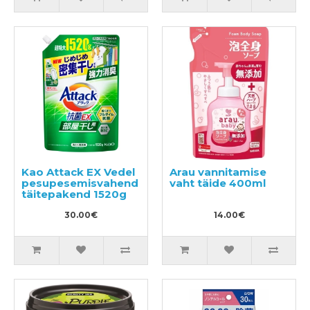
Kao Attack EX Vedel
Arau vannitamise
pesupesemisvahend
vaht täide 400ml
täitepakend 1520g
30.00€
14.00€