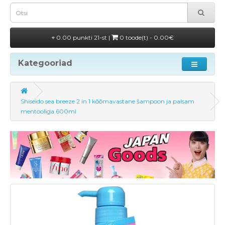
0.00 punkti 21-st |
0 toode(t) - 0.00€
Kategooriad
Shiseido sea breeze 2 in 1 kõõmavastane šampoon ja palsam
mentooliga 600ml