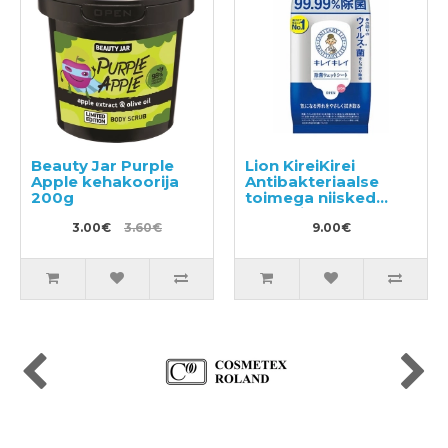
Beauty Jar Purple
Lion KireiKirei
Apple kehakoorija
Antibakteriaalse
200g
toimega niisked
salvrätikud 30tk
3.00€
3.60€
9.00€