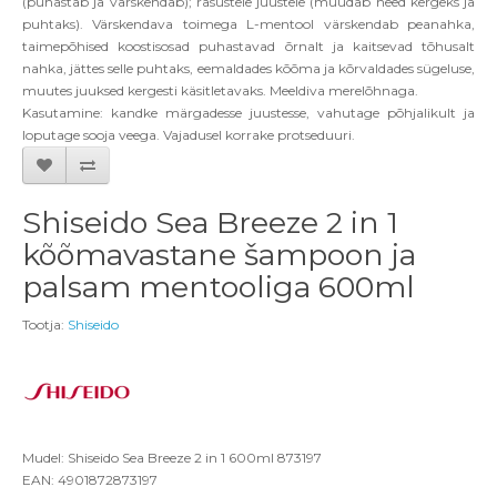
(puhastab ja värskendab); rasustele juustele (muudab need kergeks ja
puhtaks). Värskendava toimega L-mentool värskendab peanahka,
taimepõhised koostisosad puhastavad õrnalt ja kaitsevad tõhusalt
nahka, jättes selle puhtaks, eemaldades kõõma ja kõrvaldades sügeluse,
muutes juuksed kergesti käsitletavaks. Meeldiva merelõhnaga.
Kasutamine:
kandke märgadesse juustesse, vahutage põhjalikult ja
loputage sooja veega. Vajadusel korrake protseduuri.
Shiseido Sea Breeze 2 in 1
kõõmavastane šampoon ja
palsam mentooliga 600ml
Tootja:
Shiseido
Mudel: Shiseido Sea Breeze 2 in 1 600ml 873197
EAN: 4901872873197