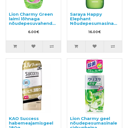
Lion Charmy Green
Saraya Happy
laimi lõhnaga
Elephant
nõudepesuvahend
Nõudepesumasinas
600ml
kasutatav
6.00€
pesuvahend 420ml
16.00€
KAO Success
Lion Charmy geel
habemeajamisgeel
nõudepesumasinale
180g
sidrunheina