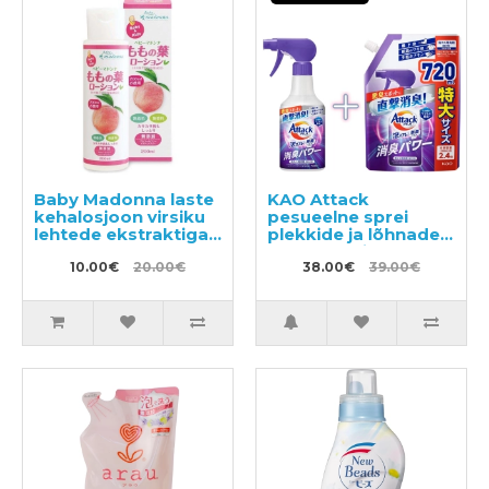
Baby Madonna laste
KAO Attack
kehalosjoon virsiku
pesueelne sprei
lehtede ekstraktiga
plekkide ja lõhnade
200ml
eemaldamiseks
10.00€
20.00€
300ml + täitepakend
38.00€
39.00€
720ml