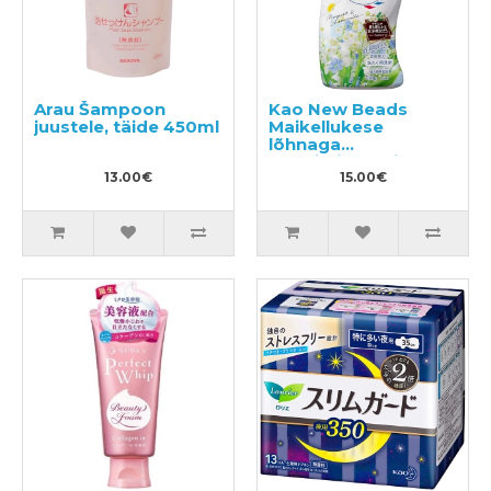
Arau Šampoon
Kao New Beads
juustele, täide 450ml
Maikellukese
lõhnaga
konditsioneeri
13.00€
sisaldav pesugeel
15.00€
740g