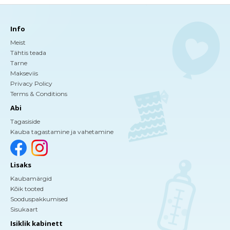
Info
Meist
Tähtis teada
Tarne
Makseviis
Privacy Policy
Terms & Conditions
Abi
Tagasiside
Kauba tagastamine ja vahetamine
Lisaks
Kaubamärgid
Kõik tooted
Sooduspakkumised
Sisukaart
Isiklik kabinett