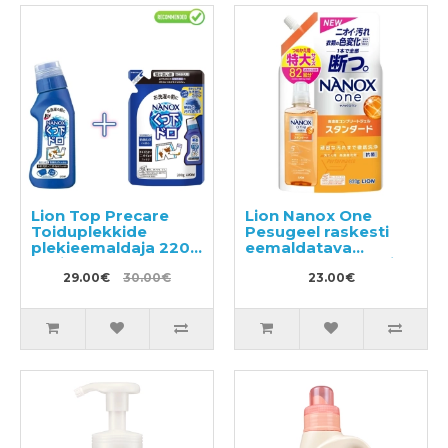
Lion Top Precare
Lion Nanox One
Toiduplekkide
Pesugeel raskesti
plekieemaldaja 220g
eemaldatava
+ täide 200g
mustuse vastu, täide
29.00€
30.00€
820g
23.00€