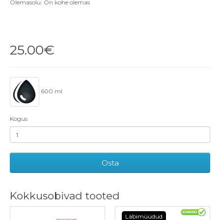
Olemasolu: On kohe olemas
25.00€
600 ml
Kogus
Osta
Kokkusobivad tooted
Läbimüüdud