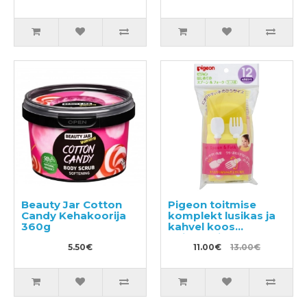
täide 720ml
Beauty Jar Cotton
Pigeon toitmise
Candy Kehakoorija
komplekt lusikas ja
360g
kahvel koos
hoiukarbiga, 1 tk
5.50€
11.00€
13.00€