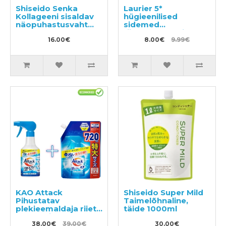
Shiseido Senka
Laurier 5*
Kollageeni sisaldav
hügieenilised
näopuhastusvaht
sidemed
120g
tiivakestega öiseks
16.00€
kasutamiseks 35cm
8.00€
9.99€
13tk
KAO Attack
Shiseido Super Mild
Pihustatav
Taimelõhnaline,
plekieemaldaja riiete
täide 1000ml
töötlemiseks enne
pesemist 300ml +
38.00€
39.00€
30.00€