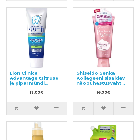
Lion Clinica
Shiseido Senka
Advantage tsitruse
Kollageeni sisaldav
ja piparmündi
näopuhastusvaht
lõhnaga
120g
hambapasta 130g
12.00€
16.00€