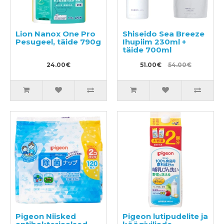
Lion Nanox One Pro
Shiseido Sea Breeze
Pesugeel, täide 790g
Ihupiim 230ml +
täide 700ml
24.00€
51.00€
54.00€
Pigeon Niisked
Pigeon lutipudelite ja