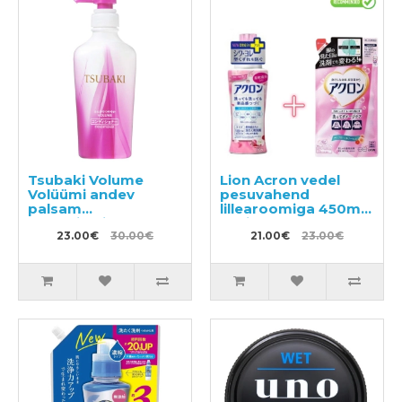
Tsubaki Volume
Lion Acron vedel
Volüümi andev
pesuvahend
palsam
lillearoomiga 450ml
kamelliaõliga,
+ täitepakend 400ml
SHISEIDO 450 ml
23.00€
30.00€
21.00€
23.00€