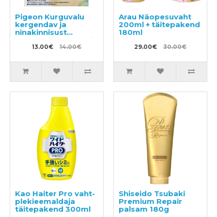
Pigeon Kurguvalu
Arau Näopesuvaht
kergendav ja
200ml + täitepakend
ninakinnisust
180ml
vähendav eukalüpti
õli sisaldav plaaster
13.00€
14.00€
29.00€
30.00€
lastele alates 6.
elukuust 6 tk
Kao Haiter Pro vaht-
Shiseido Tsubaki
plekieemaldaja
Premium Repair
täitepakend 300ml
palsam 180g