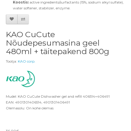
Koostis:
active ingredients/surfactants (15%, sodium alkyl sulfate),
water softener, stabilizer, enzyme.
KAO CuCute
Nõudepesumasina geel
480ml + täitepakend 800g
Tootja:
KAO corp.
Mudel: KAO CuCute Dishwasher gel and refill 406514+406491
EAN: 4901301406514, 4901301406491
Olemasolu: On kohe olemas
36.00€