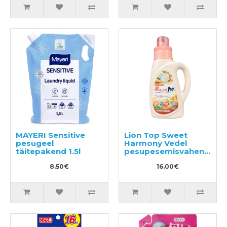
MAYERI Sensitive
Lion Top Sweet
pesugeel
Harmony Vedel
täitepakend 1.5l
pesupesemisvahend
850g
8.50€
16.00€