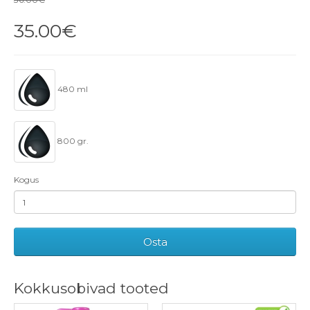
35.00€
480 ml
800 gr.
Kogus
Osta
Kokkusobivad tooted