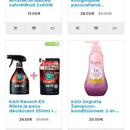
antibakteriaalsed
köögiviljade
salvrätikud 2х60tk
pesuvahend
täitepakend 1.4l
13.00€
28.00€
33.00€
KAO Resesh EX
KAO Segreta
Riiete ja pesu
Šampoon-
deodorant 350ml +
konditsioneer 2-in-1
täide 300ml
360ml
26.50€
27.50€
20.00€