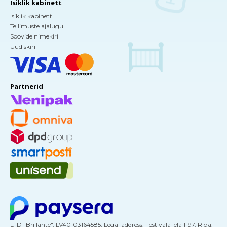
Isiklik kabinett
Isiklik kabinett
Tellimuste ajalugu
Soovide nimekiri
Uudiskiri
Partnerid
LTD "Brillante", LV40103164585, Legal address: Festivāla iela 1-97, Rīga,