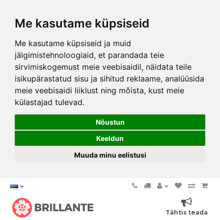
Me kasutame küpsiseid
Me kasutame küpsiseid ja muid
jälgimistehnoloogiaid, et parandada teie
sirvimiskogemust meie veebisaidil, näidata teile
isikupärastatud sisu ja sihitud reklaame, analüüsida
meie veebisaidi liiklust ning mõista, kust meie
külastajad tulevad.
Nõustun
Keeldun
Muuda minu eelistusi
Tähtis teada