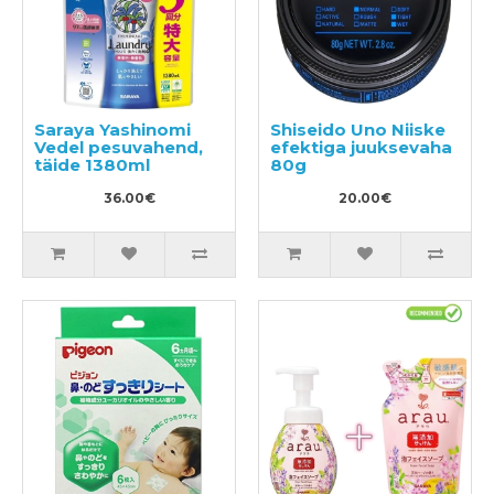
Saraya Yashinomi
Shiseido Uno Niiske
Vedel pesuvahend,
efektiga juuksevaha
täide 1380ml
80g
36.00€
20.00€