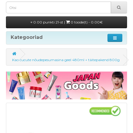
0.00 punkti 21-st |
0 toode(t) - 0.00€
Kategooriad
Kao cucute nõudepesumasina geel 480ml + täitepakend 800g