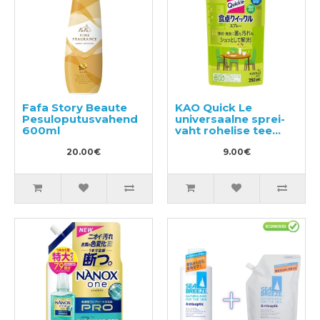
Fafa Story Beaute
KAO Quick Le
Pesuloputusvahend
universaalne sprei-
600ml
vaht rohelise tee
aroomiga,
20.00€
täitepakend 250ml
9.00€