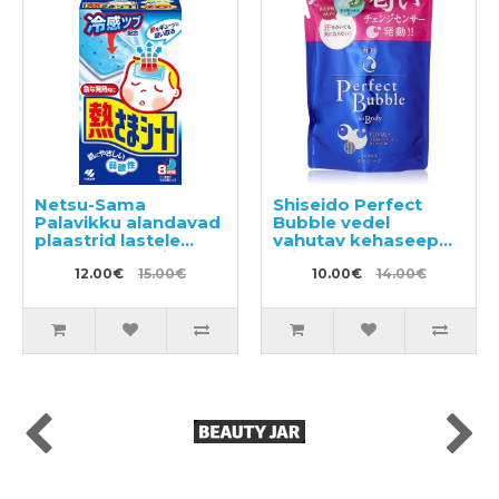
Netsu-Sama
Shiseido Perfect
Palavikku alandavad
Bubble vedel
plaastrid lastele
vahutav kehaseep
vanuses 2 kuni 10
täitepakend 350ml
aastat 16tk
12.00€
15.00€
10.00€
14.00€