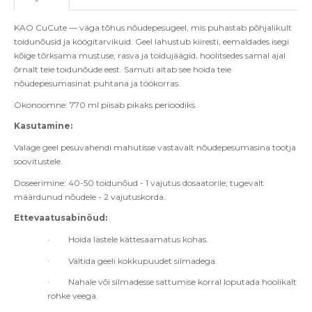
KAO
CuCute — väga tõhus nõudepesugeel, mis puhastab põhjalikult
toidunõusid ja köögitarvikuid. Geel lahustub kiiresti, eemaldades isegi
kõige tõrksama mustuse, rasva ja toidujäägid, hoolitsedes samal ajal
õrnalt teie toidunõude eest. Samuti aitab see hoida teie
nõudepesumasinat puhtana ja töökorras.
Ökonoomne: 770 ml piisab pikaks perioodiks.
Kasutamine:
Valage geel pesuvahendi mahutisse vastavalt nõudepesumasina tootja
soovitustele.
Doseerimine: 40-50 toidunõud - 1 vajutus dosaatorile; tugevalt
määrdunud nõudele - 2 vajutuskorda.
Ettevaatusabinõud:
·
Hoida lastele kättesaamatus kohas.
·
Vältida geeli kokkupuudet silmadega.
·
Nahale või silmadesse sattumise korral loputada hoolikalt
rohke veega.