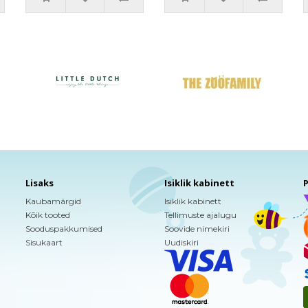
Lisaks
Isiklik kabinett
P
Kaubamärgid
Isiklik kabinett
Kõik tooted
Tellimuste ajalugu
Sooduspakkumised
Soovide nimekiri
Sisukaart
Uudiskiri