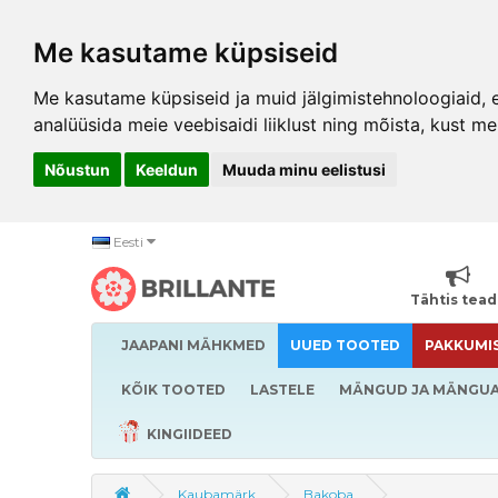
Me kasutame küpsiseid
Me kasutame küpsiseid ja muid jälgimistehnoloogiaid, et
analüüsida meie veebisaidi liiklust ning mõista, kust me
Nõustun
Keeldun
Muuda minu eelistusi
Eesti
Tähtis tea
JAAPANI MÄHKMED
UUED TOOTED
PAKKUMI
KÕIK TOOTED
LASTELE
MÄNGUD JA MÄNGU
KINGIIDEED
Kaubamärk
Bakoba