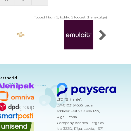
Tooted 1 kuni 5, kokku 5 tootest (1 lehekülge)
artnerid
LTD "Brillante",
LV40103164585, Legal
address: Festivāla iela 1-97,
Rīga, Latvia
Company Address: Latgales
iela 322D, Rīga, Latvia, +371