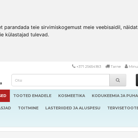
 parandada teie sirvimiskogemust meie veebisaidil, näidata 
ie külastajad tulevad.
+371 25654183
Tarne
Minu
da
SED
TOOTED EMADELE
KOSMEETIKA
KODUKEEMIA JA PUH
ASJAD
TOITMINE
LASTERIIDED JA ALUSPESU
TERVISETOOT