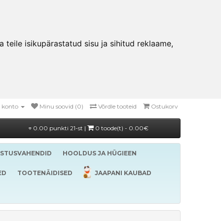
teile isikupärastatud sisu ja sihitud reklaame,
 konto
Minu soovid (0)
Võrdle tooteid
Ostukorv
0.00 punkti 21-st |
0 toode(t) - 0.00€
ASTUSVAHENDID
HOOLDUS JA HÜGIEEN
ED
TOOTENÄIDISED
JAAPANI KAUBAD