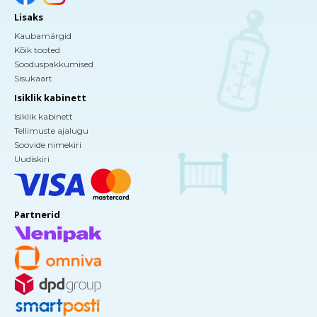
Lisaks
Kaubamärgid
Kõik tooted
Sooduspakkumised
Sisukaart
Isiklik kabinett
Isiklik kabinett
Tellimuste ajalugu
Soovide nimekiri
Uudiskiri
Partnerid