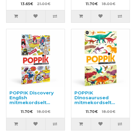
13.65€
21.00€
11.70€
18.00€
POPPIK Discovery
POPPIK
English
Dinosaurused
mitmekordselt
mitmekordselt
kasutatavate
kasutatavate
kleebistega plakat
11.70€
18.00€
kleebistega plakat
11.70€
18.00€