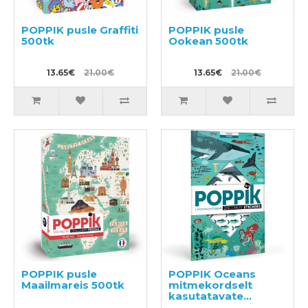
POPPIK pusle Graffiti
POPPIK pusle
500tk
Ookean 500tk
13.65€
21.00€
13.65€
21.00€
POPPIK pusle
POPPIK Oceans
Maailmareis 500tk
mitmekordselt
kasutatavate
kleebistega plakat