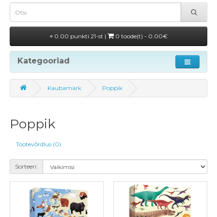
0.00 punkti 21-st |
0 toode(t) - 0.00€
Kategooriad
Kaubamärk
Poppik
Poppik
Tootevõrdlus (0)
Sorteeri: