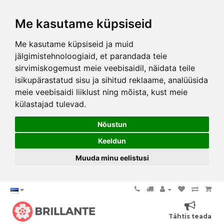
Me kasutame küpsiseid
Me kasutame küpsiseid ja muid
jälgimistehnoloogiaid, et parandada teie
sirvimiskogemust meie veebisaidil, näidata teile
isikupärastatud sisu ja sihitud reklaame, analüüsida
meie veebisaidi liiklust ning mõista, kust meie
külastajad tulevad.
Nõustun
Keeldun
Muuda minu eelistusi
Tähtis teada