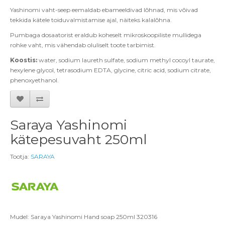
Yashinomi vaht-seep eemaldab ebameeldivad lõhnad, mis võivad
tekkida kätele toiduvalmistamise ajal, näiteks kalalõhna.
Pumbaga dosaatorist eraldub koheselt mikroskoopiliste mullidega
rohke vaht, mis vähendab oluliselt toote tarbimist.
Koostis:
water, sodium laureth sulfate, sodium methyl cocoyl taurate,
hexylene glycol, tetrasodium EDTA, glycine, citric acid, sodium citrate,
phenoxyethanol.
Saraya Yashinomi
kätepesuvaht 250ml
Tootja:
SARAYA
Mudel: Saraya Yashinomi Hand soap 250ml 320316