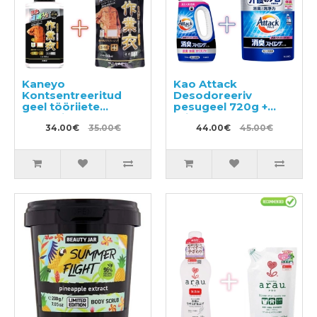
Kaneyo
Kao Attack
Kontsentreeritud
Desodoreeriv
geel tööriiete
pesugeel 720g +
pesemiseks 500ml +
täitepakend 1150g
täide 450ml
34.00€
35.00€
44.00€
45.00€