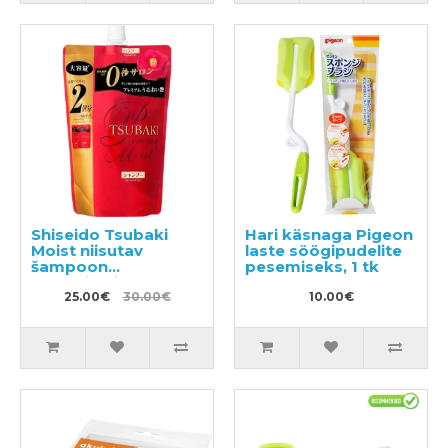
Shiseido Tsubaki
Hari käsnaga Pigeon
Moist niisutav
laste söögipudelite
šampoon
pesemiseks, 1 tk
kamelliaõliga
täitepudel 660ml
25.00€
30.00€
10.00€