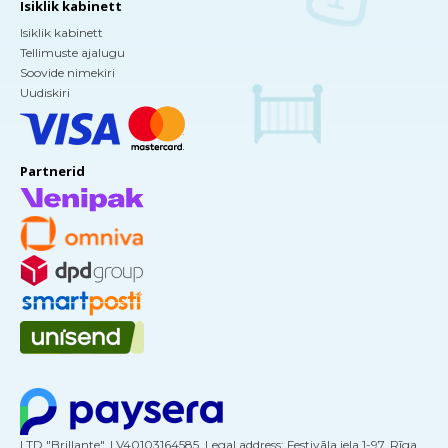
Isiklik kabinett
Isiklik kabinett
Tellimuste ajalugu
Soovide nimekiri
Uudiskiri
Partnerid
LTD "Brillante", LV40103164585, Legal address: Festivāla iela 1-97, Rīga,