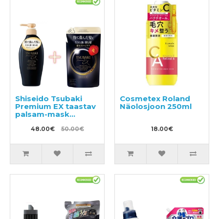
Shiseido Tsubaki
Cosmetex Roland
Premium EX taastav
Näolosjoon 250ml
palsam-mask
kahjustatud juustele
450ml + täide 300ml
48.00€
50.00€
18.00€