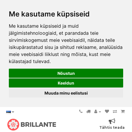
Me kasutame küpsiseid
Me kasutame küpsiseid ja muid
jälgimistehnoloogiaid, et parandada teie
sirvimiskogemust meie veebisaidil, näidata teile
isikupärastatud sisu ja sihitud reklaame, analüüsida
meie veebisaidi liiklust ning mõista, kust meie
külastajad tulevad.
Nõustun
Keeldun
Muuda minu eelistusi
Tähtis teada