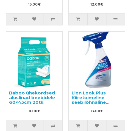
aroomiga 300ml
15.00€
12.00€
Baboo ühekordsed
Lion Look Plus
aluslinad beebidele
Kiiretoimeline
60×45cm 20tk
seebilõhnaline
vannitoapuhastusvahen
11.00€
500ml
13.00€