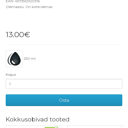
EAN: 4973512320316
Olemasolu: On kohe olemas
13.00€
250 ml.
Kogus
Osta
Kokkusobivad tooted