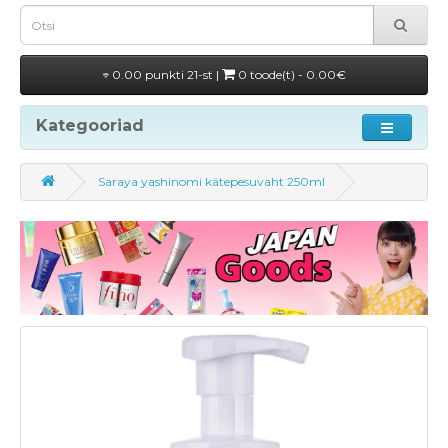
0.00 punkti 21-st |
0 toode(t) - 0.00€
Kategooriad
Saraya yashinomi kätepesuvaht 250ml