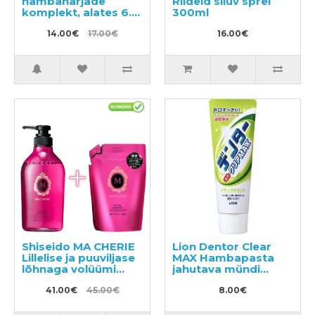
hambaharjade
Riideid siluv sprei
komplekt, alates 6.
300ml
elukuust 2tk
14.00€
17.00€
16.00€
Shiseido MA CHERIE
Lion Dentor Clear
Lillelise ja puuviljase
MAX Hambapasta
lõhnaga volüümi
jahutava mündi
andev šampoon
maitsega 140g
450ml + täitepakend
41.00€
45.00€
8.00€
380ml