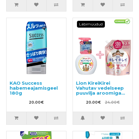
Läbimüüdud
KAO Success
Lion KireiKirei
habemeajamisgeel
Vahutav vedelseep
180g
puuvilja aroomiga
250ml + täitepakend
20.00€
450ml
20.00€
24.00€