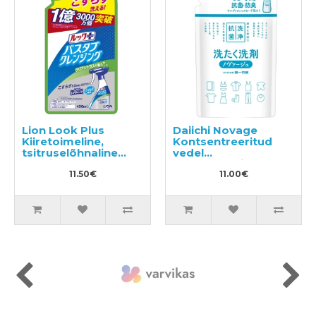
Lion Look Plus
Daiichi Novage
Kiiretoimeline,
Kontsentreeritud
tsitruselõhnaline
vedel
vannitoapuhastusvahend,
pesupesemisvahend
täide 450ml
11.50€
täide 270ml
11.00€