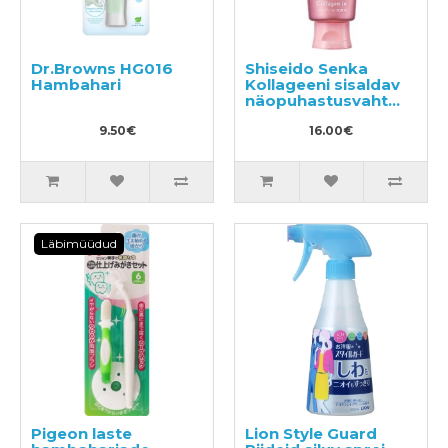
Dr.Browns HG016
Shiseido Senka
Hambahari
Kollageeni sisaldav
näopuhastusvaht
120g
9.50€
16.00€
Läbimüüdud
Pigeon laste
Lion Style Guard