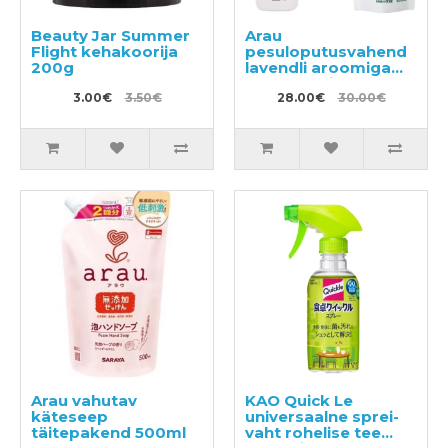
Beauty Jar Summer
Arau
Flight kehakoorija
pesuloputusvahend
200g
lavendli aroomiga
720ml + täitepakend
3.00€
3.50€
650ml
28.00€
30.00€
Arau vahutav
KAO Quick Le
käteseep
universaalne sprei-
täitepakend 500ml
vaht rohelise tee