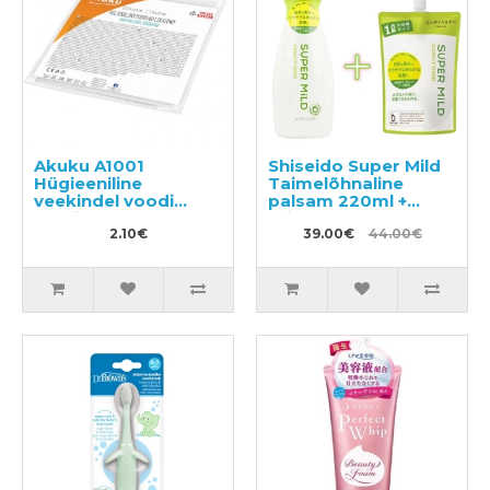
Akuku A1001
Shiseido Super Mild
Hügieeniline
Taimelõhnaline
veekindel voodi
palsam 220ml +
aluslina 50x120cm
täide 1000ml
2.10€
39.00€
44.00€