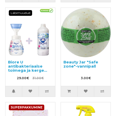
Läbimüüdud
Biore U
Beauty Jar "Safe
antibakteriaalse
zone"-vannipall
toimega ja kerge
tsitruselise lõhnaga
vedel käteseep-vaht
29.00€
31.00€
3.00€
240ml + täitepakend
430ml
SUPERPAKKUMINE