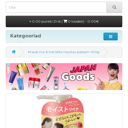
0.00 punkti 21-st |
0 toode(t) - 0.00€
Kategooriad
Kracie ma & me latte niisutav palsam 490g