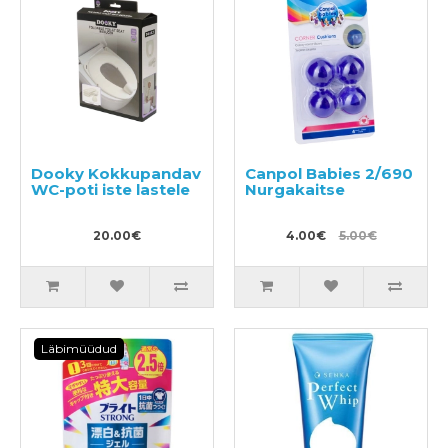
Dooky Kokkupandav
Canpol Babies 2/690
WC-poti iste lastele
Nurgakaitse
20.00€
4.00€
5.00€
Läbimüüdud