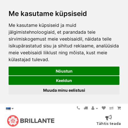
Me kasutame küpsiseid
Me kasutame küpsiseid ja muid
jälgimistehnoloogiaid, et parandada teie
sirvimiskogemust meie veebisaidil, näidata teile
isikupärastatud sisu ja sihitud reklaame, analüüsida
meie veebisaidi liiklust ning mõista, kust meie
külastajad tulevad.
Nõustun
Keeldun
Muuda minu eelistusi
Tähtis teada