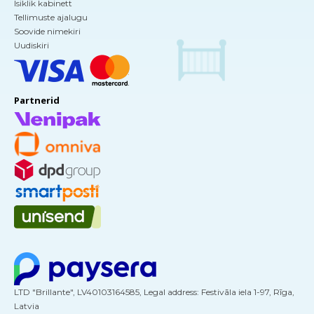
Isiklik kabinett
Tellimuste ajalugu
Soovide nimekiri
Uudiskiri
Partnerid
LTD "Brillante", LV40103164585, Legal address: Festivāla iela 1-97, Rīga,
Latvia