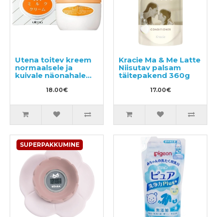
Utena toitev kreem
Kracie Ma & Me Latte
normaalsele ja
Niisutav palsam
kuivale näonahale
täitepakend 360g
60g
18.00€
17.00€
SUPERPAKKUMINE