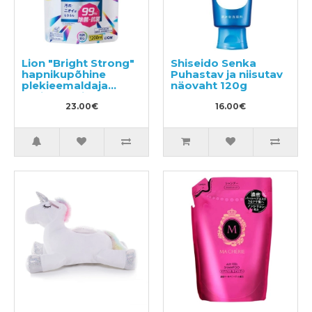
Lion "Bright Strong"
Shiseido Senka
hapnikupõhine
Puhastav ja niisutav
plekieemaldaja
näovaht 120g
antibakteriaalse
toimega
23.00€
16.00€
täitepakend 1200ml