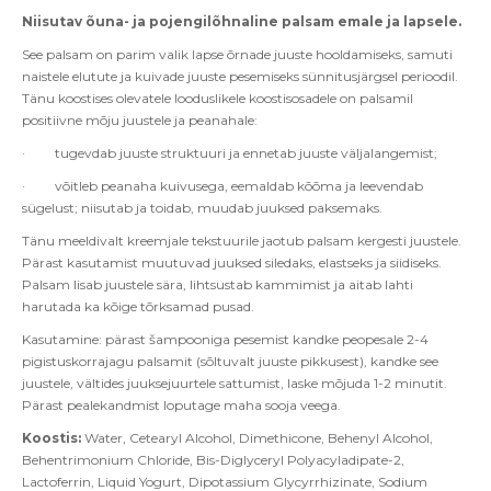
Niisutav õuna- ja pojengilõhnaline palsam emale ja lapsele.
See palsam on parim valik lapse õrnade juuste hooldamiseks, samuti
naistele elutute ja kuivade juuste pesemiseks sünnitusjärgsel perioodil.
Tänu koostises olevatele looduslikele koostisosadele on palsamil
positiivne mõju juustele ja peanahale:
·
tugevdab juuste struktuuri ja ennetab juuste väljalangemist;
·
võitleb peanaha kuivusega, eemaldab kõõma ja leevendab
sügelust; niisutab ja toidab, muudab juuksed paksemaks.
Tänu meeldivalt kreemjale tekstuurile jaotub palsam kergesti juustele.
Pärast kasutamist muutuvad juuksed siledaks, elastseks ja siidiseks.
Palsam lisab juustele sära, lihtsustab kammimist ja aitab lahti
harutada ka kõige tõrksamad pusad.
Kasutamine
: pärast šampooniga pesemist kandke peopesale 2-4
pigistuskorrajagu palsamit (sõltuvalt juuste pikkusest), kandke see
juustele, vältides juuksejuurtele sattumist, laske mõjuda 1-2 minutit.
Pärast pealekandmist loputage maha sooja veega.
Koostis:
Water, Cetearyl Alcohol, Dimethicone, Behenyl Alcohol,
Behentrimonium Chloride, Bis-Diglyceryl Polyacyladipate-2,
Lactoferrin, Liquid Yogurt, Dipotassium Glycyrrhizinate, Sodium