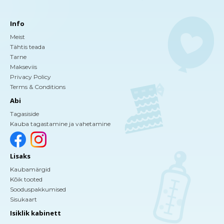
Info
Meist
Tähtis teada
Tarne
Makseviis
Privacy Policy
Terms & Conditions
Abi
Tagasiside
Kauba tagastamine ja vahetamine
Lisaks
Kaubamärgid
Kõik tooted
Sooduspakkumised
Sisukaart
Isiklik kabinett