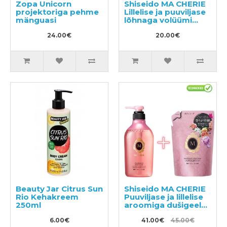
Zopa Unicorn
Shiseido MA CHERIE
projektoriga pehme
Lillelise ja puuviljase
mänguasi
lõhnaga volüümi
andev šampoon,
24.00€
täide 380ml
20.00€
Beauty Jar Citrus Sun
Shiseido MA CHERIE
Rio Kehakreem
Puuviljase ja lillelise
250ml
aroomiga dušigeel
450ml + täide 350ml
6.00€
41.00€
45.00€