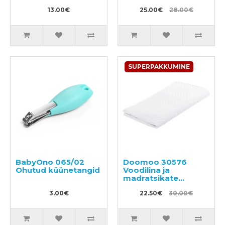
ekstraktidega,
vannis käimist 150g
täitepakend 1000ml
13.00€
25.00€
28.00€
SUPERPAKKUMINE
BabyOno 065/02
Doomoo 30576
Ohutud küünetangid
Voodilina ja
madratsikate
60x120cm
3.00€
22.50€
30.00€