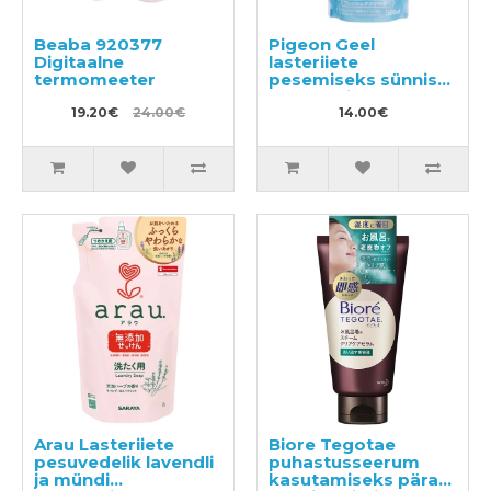
Beaba 920377
Pigeon Geel
Digitaalne
lasteriiete
termomeeter
pesemiseks sünnist
alates täitepakend
19.20€
24.00€
500ml
14.00€
Arau Lasteriiete
Biore Tegotae
pesuvedelik lavendli
puhastusseerum
ja mündi
kasutamiseks pärast