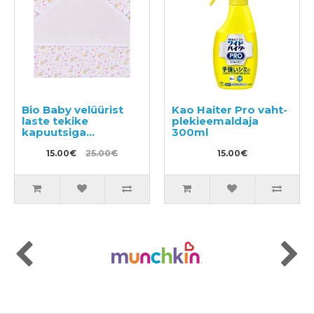
Bio Baby velüürist
Kao Haiter Pro vaht-
laste tekike
plekieemaldaja
kapuutsiga
300ml
orgaanilisest
puuvillast 85x85 cm
15.00€
25.00€
15.00€