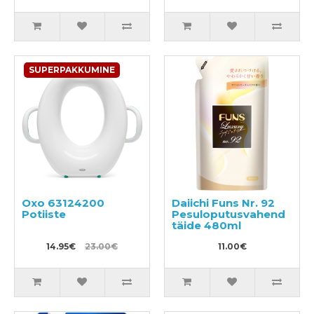
SUPERPAKKUMINE
Oxo 63124200
Daiichi Funs Nr. 92
Potiiste
Pesuloputusvahend
täide 480ml
14.95€
23.00€
11.00€