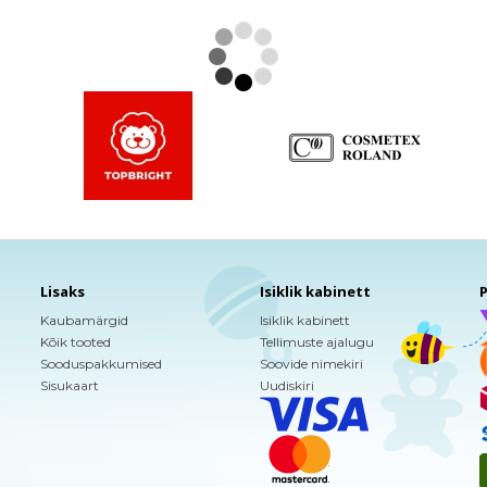
Lisaks
Isiklik kabinett
P
Kaubamärgid
Isiklik kabinett
Kõik tooted
Tellimuste ajalugu
Sooduspakkumised
Soovide nimekiri
Sisukaart
Uudiskiri