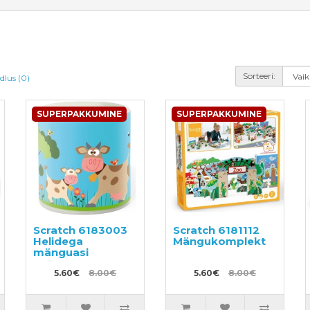
Sorteeri:
dlus (0)
SUPERPAKKUMINE
SUPERPAKKUMINE
Scratch 6183003
Scratch 6181112
Helidega
Mängukomplekt
mänguasi
5.60€
8.00€
5.60€
8.00€