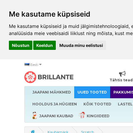
Me kasutame küpsiseid
Me kasutame küpsiseid ja muid jälgimistehnoloogiaid, et
analüüsida meie veebisaidi liiklust ning mõista, kust me
Nõustun
Keeldun
Muuda minu eelistusi
Eesti
Tähtis tea
JAAPANI MÄHKMED
UUED TOOTED
PAKKUMI
HOOLDUS JA HÜGIEEN
KÕIK TOOTED
LASTEL
JAAPANI KAUBAD
KINGIIDEED
Kaubamärk
Scratch