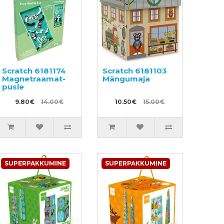
Scratch 6181174
Scratch 6181103
Magnetraamat-
Mängumaja
pusle
9.80€
14.00€
10.50€
15.00€
SUPERPAKKUMINE
SUPERPAKKUMINE