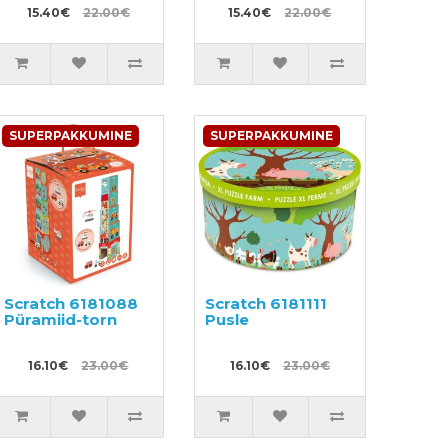
15.40€
22.00€
15.40€
22.00€
SUPERPAKKUMINE
SUPERPAKKUMINE
Scratch 6181088
Scratch 6181111
Püramiid-torn
Pusle
16.10€
23.00€
16.10€
23.00€