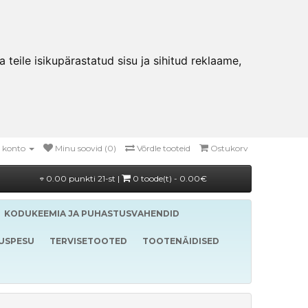
teile isikupärastatud sisu ja sihitud reklaame,
 konto
Minu soovid (0)
Võrdle tooteid
Ostukorv
0.00 punkti 21-st |
0 toode(t) - 0.00€
KODUKEEMIA JA PUHASTUSVAHENDID
LUSPESU
TERVISETOOTED
TOOTENÄIDISED