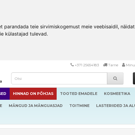
 parandada teie sirvimiskogemust meie veebisaidil, näidata 
ie külastajad tulevad.
+371 25654183
Tarne
Minu
da
SED
HINNAD ON PÕHJAS
TOOTED EMADELE
KOSMEETIKA
E
MÄNGUD JA MÄNGUASJAD
TOITMINE
LASTERIIDED JA A