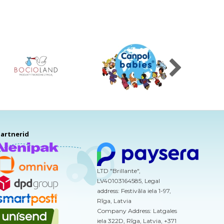
artnerid
LTD "Brillante",
LV40103164585, Legal
address: Festivāla iela 1-97,
Rīga, Latvia
Company Address: Latgales
iela 322D, Rīga, Latvia, +371