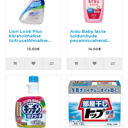
Lion Look Plus
Arau Baby laste
Kiiretoimeline
toidunõude
tsitruselõhnaline
pesemisvahend
vannitoapuhastusvahend
500ml
500ml
13.00€
14.00€