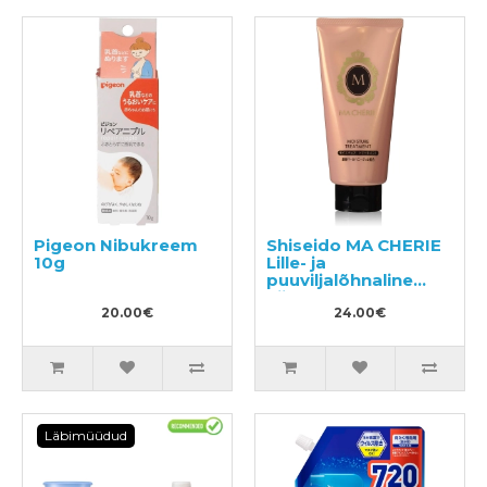
Pigeon Nibukreem
Shiseido MA CHERIE
10g
Lille- ja
puuviljalõhnaline
niisutav
20.00€
juuksepalsam 180g
24.00€
Läbimüüdud