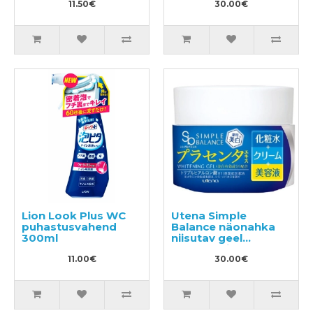
400g
11.50€
30.00€
Lion Look Plus WC
Utena Simple
puhastusvahend
Balance näonahka
300ml
niisutav geel
nahatooni
11.00€
ühtlustava toimega
30.00€
100g