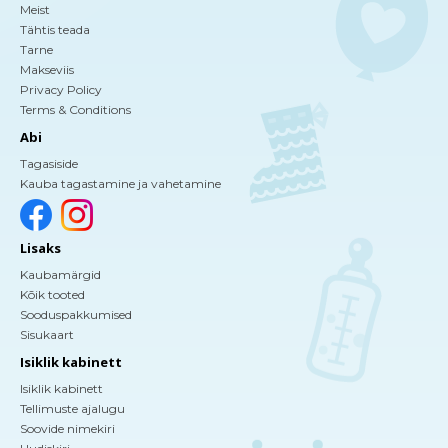
Meist
Tähtis teada
Tarne
Makseviis
Privacy Policy
Terms & Conditions
Abi
Tagasiside
Kauba tagastamine ja vahetamine
Lisaks
Kaubamärgid
Kõik tooted
Sooduspakkumised
Sisukaart
Isiklik kabinett
Isiklik kabinett
Tellimuste ajalugu
Soovide nimekiri