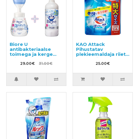
Biore U
KAO Attack
antibakteriaalse
Pihustatav
toimega ja kerge
plekieemaldaja riiete
tsitruselise lõhnaga
töötlemiseks enne
vedel käteseep-vaht
29.00€
31.00€
pesemist täide
25.00€
240ml + täitepakend
720ml
430ml