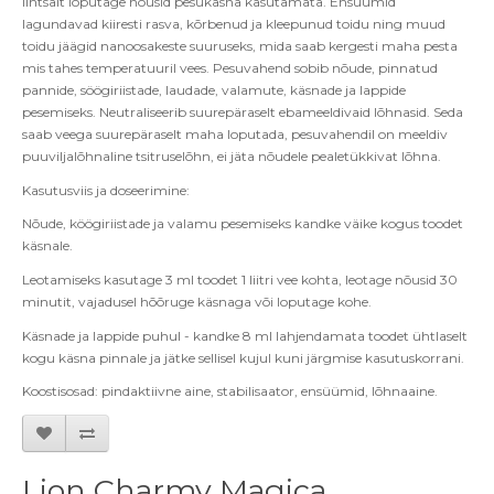
lihtsalt loputage nõusid pesukäsna kasutamata. Ensüümid
lagundavad kiiresti rasva, kõrbenud ja kleepunud toidu ning muud
toidu jäägid nanoosakeste suuruseks, mida saab kergesti maha pesta
mis tahes temperatuuril vees. Pesuvahend sobib nõude, pinnatud
pannide, söögiriistade, laudade, valamute, käsnade ja lappide
pesemiseks. Neutraliseerib suurepäraselt ebameeldivaid lõhnasid. Seda
saab veega suurepäraselt maha loputada, pesuvahendil on meeldiv
puuviljalõhnaline tsitruselõhn, ei jäta nõudele pealetükkivat lõhna.
Kasutusviis ja doseerimine:
Nõude, köögiriistade ja valamu pesemiseks kandke väike kogus toodet
käsnale.
Leotamiseks kasutage 3 ml toodet 1 liitri vee kohta, leotage nõusid 30
minutit, vajadusel hõõruge käsnaga või loputage kohe.
Käsnade ja lappide puhul - kandke 8 ml lahjendamata toodet ühtlaselt
kogu käsna pinnale ja jätke sellisel kujul kuni järgmise kasutuskorrani.
Koostisosad: pindaktiivne aine, stabilisaator, ensüümid, lõhnaaine.
Lion Charmy Magica