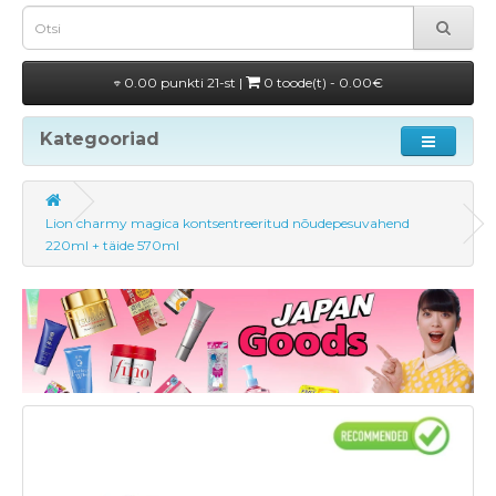
0.00 punkti 21-st |
0 toode(t) - 0.00€
Kategooriad
Lion charmy magica kontsentreeritud nõudepesuvahend
220ml + täide 570ml