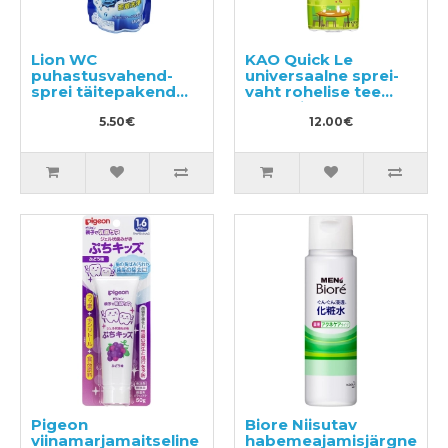
Lion WC
KAO Quick Le
puhastusvahend-
universaalne sprei-
sprei täitepakend
vaht rohelise tee
350ml
aroomiga 300ml
5.50€
12.00€
Pigeon
Biore Niisutav
viinamarjamaitseline
habemeajamisjärgne