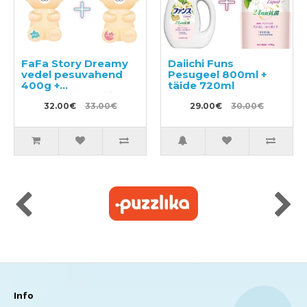
FaFa Story Dreamy
Daiichi Funs
vedel pesuvahend
Pesugeel 800ml +
400g +
täide 720ml
pesupehmendaja
450g
32.00€
33.00€
29.00€
30.00€
Info