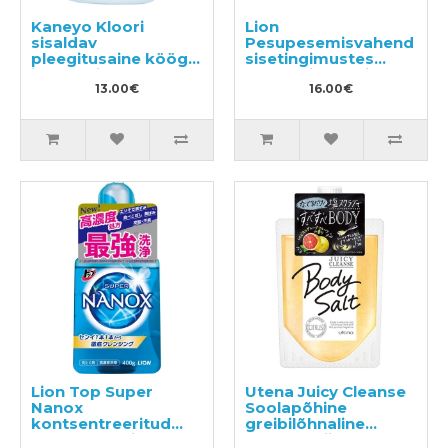
Kaneyo Kloori
Lion
sisaldav
Pesupesemisvahend
pleegitusaine köögi
sisetingimustes
jaoks täide 400ml
pesu kuivatamiseks
13.00€
900g
16.00€
Lion Top Super
Utena Juicy Cleanse
Nanox
Soolapõhine
kontsentreeritud
greibilõhnaline
pesu pesemisgeel
kehakoorija 300g