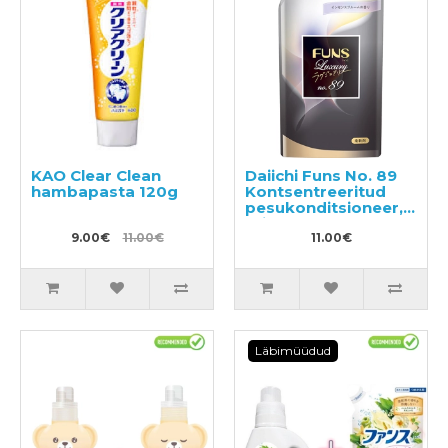
KAO Clear Clean
Daiichi Funs No. 89
hambapasta 120g
Kontsentreeritud
pesukonditsioneer,
täide 480ml
9.00€
11.00€
11.00€
Läbimüüdud