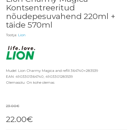
Kontsentreeritud
nõudepesuvahend 220ml +
täide 570ml
Tootja:
Lion
Mudel: Lion Charmy Magica and refill 364740+283539
EAN: 4903301364740, 4903301283539
Olemasolu: On kohe olemas
23.00€
22.00€