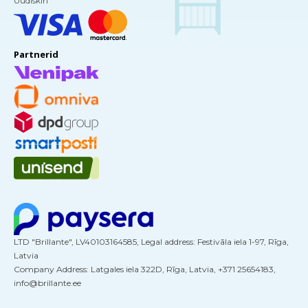
Uudiskiri
Partnerid
LTD "Brillante", LV40103164585, Legal address: Festivāla iela 1-97, Rīga,
Latvia
Company Address: Latgales iela 322D, Rīga, Latvia, +371 25654183,
info@brillante.ee