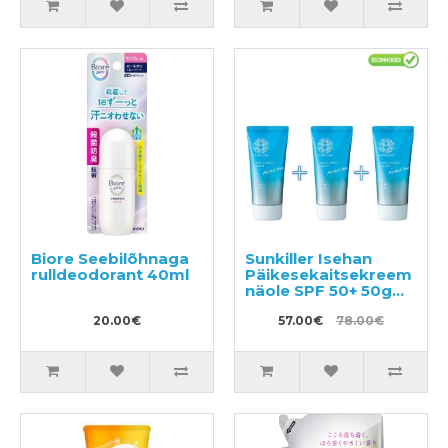
Biore Seebilõhnaga
Sunkiller Isehan
rulldeodorant 40ml
Päikesekaitsekreem
näole SPF 50+ 50g
3tk
20.00€
57.00€
78.00€