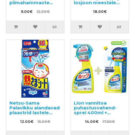
piimahammaste
losjoon meestele
pesugeel 50g
180ml
9.00€
12.00€
18.00€
Netsu-Sama
Lion vannitoa
Palavikku alandavad
puhastusvahend-
plaastrid lastele
sprei 400ml +
vanuses 2 kuni 10
täitepakend 350ml
aastat 16tk
12.00€
15.00€
14.00€
17.50€