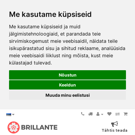
Me kasutame küpsiseid
Me kasutame küpsiseid ja muid
jälgimistehnoloogiaid, et parandada teie
sirvimiskogemust meie veebisaidil, näidata teile
isikupärastatud sisu ja sihitud reklaame, analüüsida
meie veebisaidi liiklust ning mõista, kust meie
külastajad tulevad.
Nõustun
Keeldun
Muuda minu eelistusi
Tähtis teada