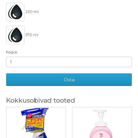
220 ml
570 ml
Kogus
Osta
Kokkusobivad tooted