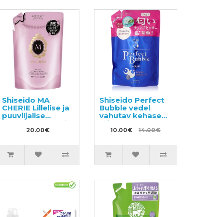
Shiseido MA
Shiseido Perfect
CHERIE Lillelise ja
Bubble vedel
puuviljalise
vahutav kehaseep
lõhnaga volüümi
täitepakend
andev palsam,
20.00€
350ml
10.00€
14.00€
täide 380ml