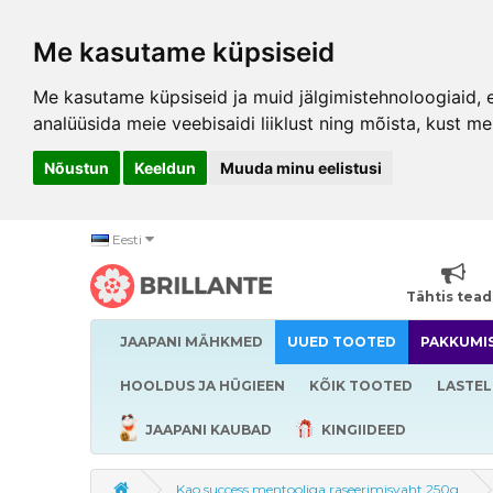
Me kasutame küpsiseid
Me kasutame küpsiseid ja muid jälgimistehnoloogiaid, et
analüüsida meie veebisaidi liiklust ning mõista, kust me
Nõustun
Keeldun
Muuda minu eelistusi
Eesti
Tähtis tea
JAAPANI MÄHKMED
UUED TOOTED
PAKKUMI
HOOLDUS JA HÜGIEEN
KÕIK TOOTED
LASTEL
JAAPANI KAUBAD
KINGIIDEED
Kao success mentooliga raseerimisvaht 250g