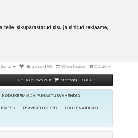
teile isikupärastatud sisu ja sihitud reklaame,
 konto
Minu soovid (0)
Võrdle tooteid
Ostukorv
0.00 punkti 21-st |
0 toode(t) - 0.00€
KODUKEEMIA JA PUHASTUSVAHENDID
LUSPESU
TERVISETOOTED
TOOTENÄIDISED