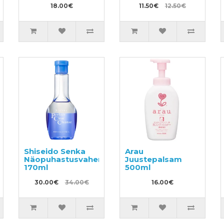
600ml
18.00€
täide 440ml
11.50€
12.50€
Shiseido Senka
Arau
Näopuhastusvahend
Juustepalsam
170ml
500ml
30.00€
34.00€
16.00€