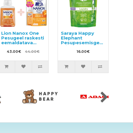
Lion Nanox One
Saraya Happy
Pesugeel raskesti
Elephant
eemaldatava
Pesupesemisgeel,
mustuse vastu
täide 540ml
380g + täide
43.00€
44.00€
16.00€
1160g