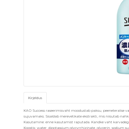
Kirjeldus
KAO Success raseerimisvaht moodustab paksu, peeneteralise vah
sujuvamaks. Sisaldab merevetikate ekstrakti, mis niisutab nah
Kasutamine: enne kasutamist raputada. Kandke vaht karvadega 
Koostis: water, dipotassium glycyrrhizinate, glycerin, sodium su