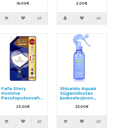
16.00€
köögiviljade
2.00€
pesuvahend
täitepakend,
näidis 50ml
Fafa Story
Shiseido Aquair
Homme
Sügavniisutav
Pesuloputusvahend
juukselosjoon
täitepakend
220ml
840ml
23.00€
25.00€