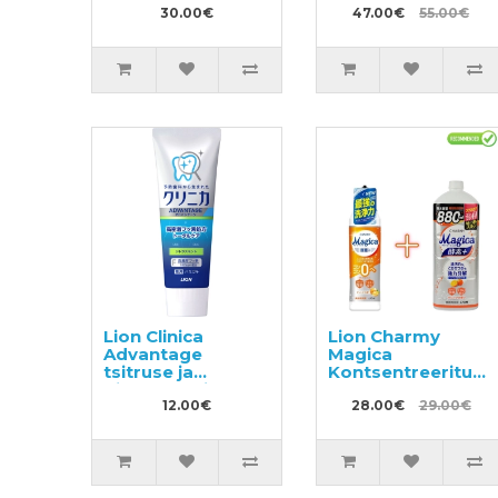
kehakoorija 300g
30.00€
köögiviljade
47.00€
55.00€
pesemiseks
800ml +
täitepakend 1.4l
Lion Clinica
Lion Charmy
Advantage
Magica
tsitruse ja
Kontsentreeritud
piparmündi
nõudepesuvahend
lõhnaga
12.00€
220ml + täide
28.00€
29.00€
hambapasta 130g
880ml