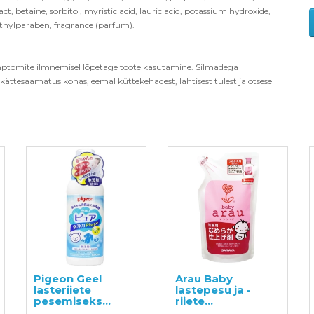
t, betaine, sorbitol, myristic acid, lauric acid, potassium hydroxide,
thylparaben, fragrance (parfum)
.
sümptomite ilmnemisel lõpetage toote kasutamine. Silmadega
kättesaamatus kohas, eemal küttekehadest, lahtisest tulest ja otsese
Pigeon Geel
Arau Baby
lasteriiete
lastepesu ja -
pesemiseks
riiete
sünnist alates
loputusvahend