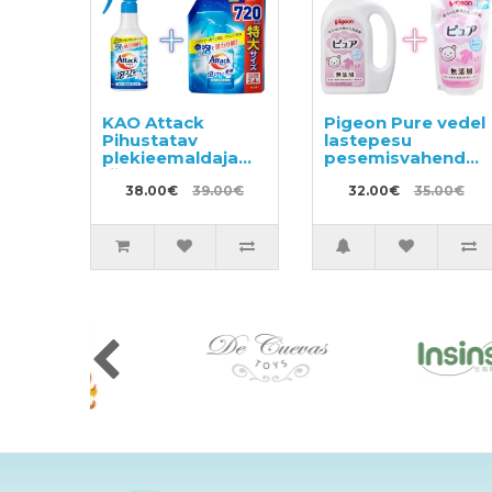
KAO Attack
Pigeon Pure vedel
Pihustatav
lastepesu
plekieemaldaja
pesemisvahend
riiete
800ml +
töötlemiseks
38.00€
39.00€
täitepakend
32.00€
35.00€
enne pesemist
720ml
300ml + täide
720ml