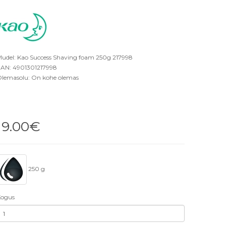
udel: Kao Success Shaving foam 250g 217998
AN: 4901301217998
lemasolu: On kohe olemas
19.00€
250 g
ogus