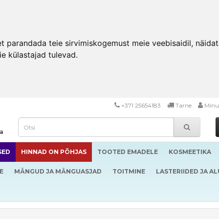
 parandada teie sirvimiskogemust meie veebisaidil, näidata 
ie külastajad tulevad.
+371 25654183
Tarne
Minu
da
SED
HINNAD ON PÕHJAS
TOOTED EMADELE
KOSMEETIKA
E
MÄNGUD JA MÄNGUASJAD
TOITMINE
LASTERIIDED JA A