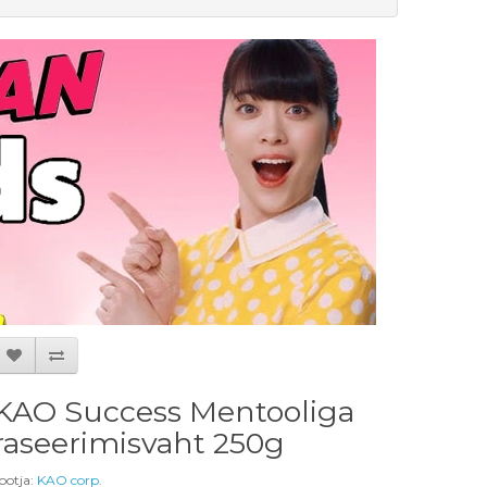
KAO Success Mentooliga
raseerimisvaht 250g
ootja:
KAO corp.