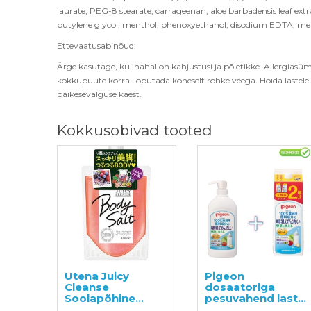
laurate, PEG-8 stearate, carrageenan, aloe barbadensis leaf extrac
butylene glycol, menthol, phenoxyethanol, disodium EDTA, me
Ettevaatusabinõud:
Ärge kasutage, kui nahal on kahjustusi ja põletikke. Allergia
kokkupuute korral loputada koheselt rohke veega. Hoida lastele 
päikesevalguse käest.
Kokkusobivad tooted
Utena Juicy
Pigeon
Cleanse
dosaatoriga
Soolapõhine
pesuvahend laste
murakalõhnaline
toidunõude ja