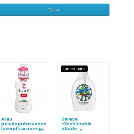
Osta
Läbimüüdud
Arau
Saraya
pesuloputusvahend
«Yashinomi»
lavendli aroomiga
nõude- ,
720ml
puuviljade- ja