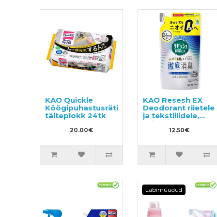
KAO Quickle
KAO Resesh EX
Köögipuhastusrätikud,
Deodorant riietele
täiteplokk 24tk
ja tekstiilidele,
täide 320ml
20.00€
12.50€
Läbimüüdud