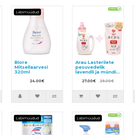
Läbimüüdud
Biore
Arau Lasteriiete
Mitsellaarvesi
pesuvedelik
320ml
lavendli ja mündi
ekstraktidega
24.00€
1200ml +
27.00€
29.00€
täitepakend
1000ml
Läbimüüdud
Läbimüüdud