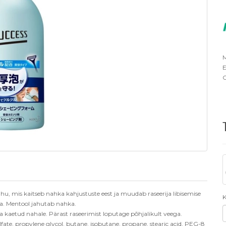
M
E
O
u, mis kaitseb nahka kahjustuste eest ja muudab raseerija libisemise
K
ka. Mentool jahutab nahka.
kaetud nahale. Pärast raseerimist loputage põhjalikult veega.
lfate, propylene glycol, butane, isobutane, propane, stearic acid, PEG-8