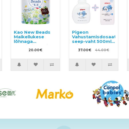
Kao New Beads
Pigeon
Maikellukese
Vahustamisdosaatoriga
lõhnaga
seep-vaht 500ml +
konditsioneeri
täide 800ml
sisaldav pesugeel,
20.00€
37.00€
44.00€
täide 1160g