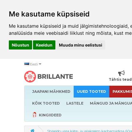
Me kasutame küpsiseid
Me kasutame küpsiseid ja muid jälgimistehnoloogiaid, et
analüüsida meie veebisaidi liiklust ning mõista, kust me
Nõustun
Keeldun
Muuda minu eelistusi
Eesti
Tähtis tea
JAAPANI MÄHKMED
UUED TOOTED
PAKKUMI
KÕIK TOOTED
LASTELE
MÄNGUD JA MÄNGU
KINGIIDEED
Shiseido urea käte- ja jalakreem karbamiidiga 60