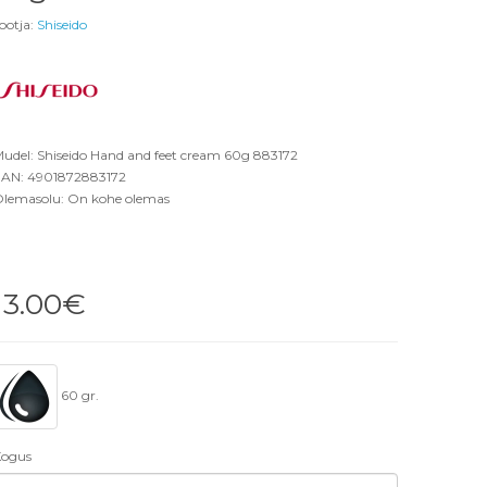
ootja:
Shiseido
udel: Shiseido Hand and feet cream 60g 883172
AN: 4901872883172
lemasolu: On kohe olemas
13.00€
60 gr.
ogus