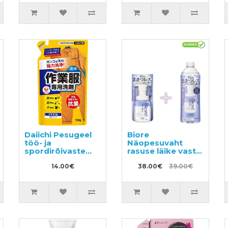
Daiichi Pesugeel
Biore
töö- ja
Näopesuvaht
spordirõivaste
rasuse läike vastu
pesemiseks, täide
200ml + täide
720ml
14.00€
340ml
38.00€
39.00€