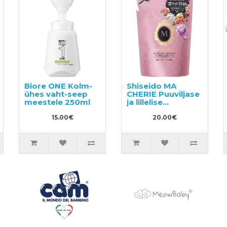
Biore ONE Kolm-
Shiseido MA
ühes vaht-seep
CHERIE Puuviljase
meestele 250ml
ja lillelise
aroomiga
15.00€
dušigeel, täide
20.00€
350ml