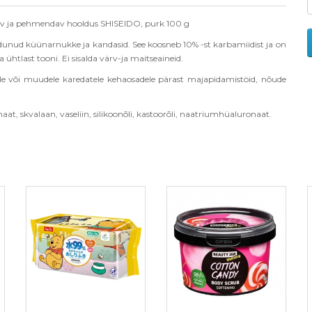
tav ja pehmendav hooldus SHISEIDO, purk 100 g
dunud küünarnukke ja kandasid. See koosneb 10% -st karbamiidist ja on
ühtlast tooni. Ei sisalda värv-ja maitseaineid.
le v
õ
i muudele karedatele kehaosadele pärast majapidamist
ö
id, n
õ
ude
t, skvalaan, vaseliin, silikoon
õ
li, kastoor
õ
li, naatriumhüaluronaat.