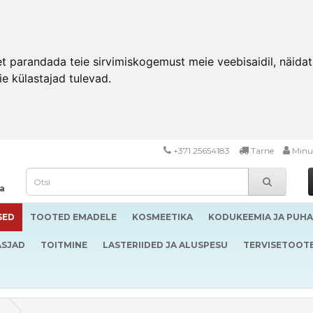
 parandada teie sirvimiskogemust meie veebisaidil, näidata 
ie külastajad tulevad.
+371 25654183
Tarne
Minu
da
SED
TOOTED EMADELE
KOSMEETIKA
KODUKEEMIA JA PUH
ASJAD
TOITMINE
LASTERIIDED JA ALUSPESU
TERVISETOOT
g