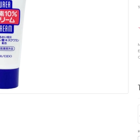
T
M
E
O
K