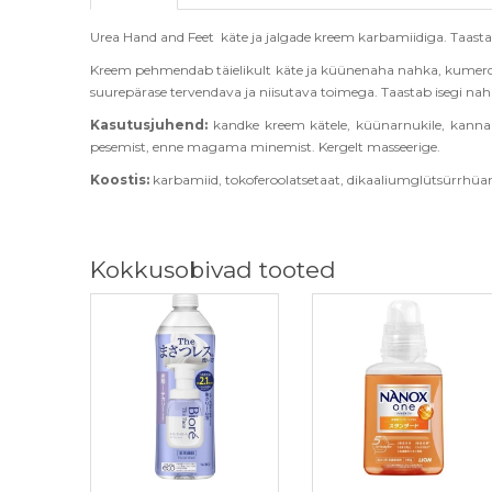
Urea Hand and Feet käte ja jalgade kreem karbamiidiga. Taas
Kreem pehmendab t
äielikult käte ja küünenaha nahka, kumer
suurepärase tervendava ja niisutava toimega. Taastab isegi naha 
Kasutusjuhend:
kandke kreem kätele, küünarnukile, kanna
pesemist, enne magama minemist. Kergelt masseerige.
Koostis
:
karbamiid, tokoferoolatsetaat, dikaaliumglütsürrhüanaa
Kokkusobivad tooted