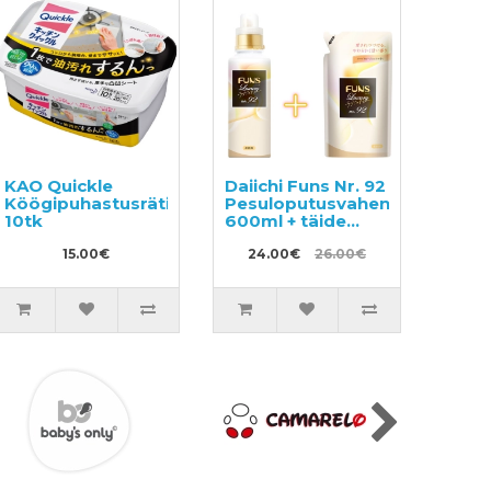
KAO Quickle
Daiichi Funs Nr. 92
Köögipuhastusrätikud
Pesuloputusvahend
10tk
600ml + täide
480ml
15.00€
24.00€
26.00€