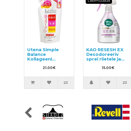
Läbimüüdud
Utena Simple
KAO RESESH EX
Balance
Desodoreeriv
Kollageeni
sprei riietele ja
sisaldav
pesule, seebi
näolosjoon-
21.00€
lõhnaga 370ml
15.00€
kreem, täide
200ml