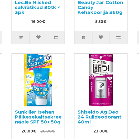
Lec.Be Niisked
Beauty Jar Cotton
salvrätikud 80tk ×
Candy
3pk
Kehakoorija 360g
16.00€
5.50€
Sunkiller Isehan
Shiseido Ag Deo
Päikesekaitsekreem
24 Rulldeodorant
näole SPF 50+ 50g
40ml
20.00€
26.00€
23.00€