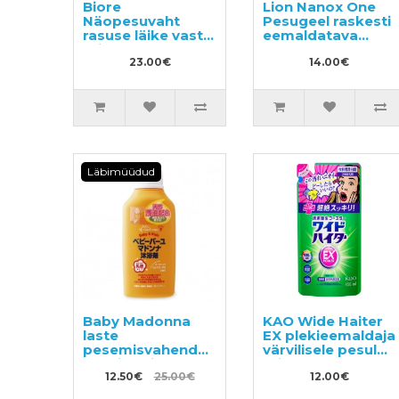
Biore
Lion Nanox One
Näopesuvaht
Pesugeel raskesti
rasuse läike vastu,
eemaldatava
täide 340ml
mustuse vastu
23.00€
380g
14.00€
Läbimüüdud
Baby Madonna
KAO Wide Haiter
laste
EX plekieemaldaja
pesemisvahend
värvilisele pesule
vannitamiseks
täitepakend
500ml
12.50€
25.00€
450ml
12.00€