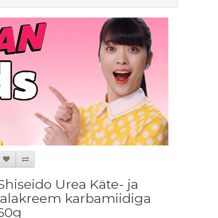
Shiseido Urea Käte- ja
jalakreem karbamiidiga
60g