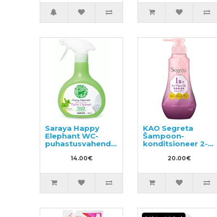
Saraya Happy
KAO Segreta
Elephant WC-
Šampoon-
puhastusvahend
konditsioneer 2-
400ml
in-1 360ml
14.00€
20.00€