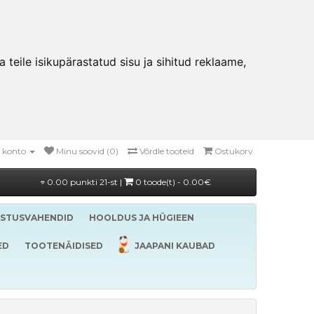
teile isikupärastatud sisu ja sihitud reklaame,
 konto
Minu soovid (0)
Võrdle tooteid
Ostukorv
0.00 punkti 21-st |
0 toode(t) - 0.00€
ASTUSVAHENDID
HOOLDUS JA HÜGIEEN
ED
TOOTENÄIDISED
JAAPANI KAUBAD