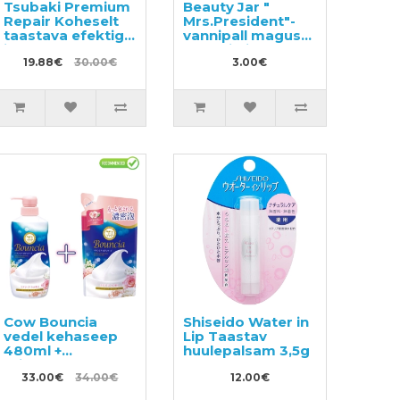
Tsubaki Premium
Beauty Jar "
Repair Koheselt
Mrs.President"-
taastava efektiga
vannipall magusa
juuksemask 180g
mandliõliga 150g
19.88€
30.00€
3.00€
Cow Bouncia
Shiseido Water in
vedel kehaseep
Lip Taastav
480ml +
huulepalsam 3,5g
täitepakend
360ml
33.00€
34.00€
12.00€