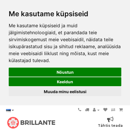
Me kasutame küpsiseid
Me kasutame küpsiseid ja muid
jälgimistehnoloogiaid, et parandada teie
sirvimiskogemust meie veebisaidil, näidata teile
isikupärastatud sisu ja sihitud reklaame, analüüsida
meie veebisaidi liiklust ning mõista, kust meie
külastajad tulevad.
Nõustun
Keeldun
Muuda minu eelistusi
Tähtis teada