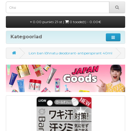
0.00 punkti 21-st |
0 toode(t) - 0.00€
Kategooriad
Lion ban lõhnatu deodorant-antiperspirant 40ml