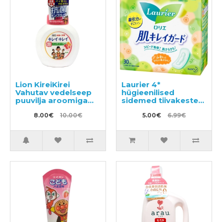
Lion KireiKirei
Laurier 4*
Vahutav vedelseep
hügieenilised
puuvilja aroomiga
sidemed tiivakesteta
250ml
päevaseks
8.00€
10.00€
kasutamiseks
5.00€
6.99€
20,5cm 30tk