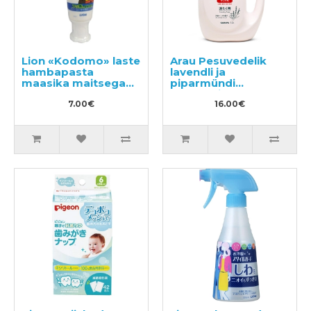
Lion «Kodomo» laste
Arau Pesuvedelik
hambapasta
lavendli ja
maasika maitsega
piparmündi
40g
ekstraktidega
7.00€
1200ml
16.00€