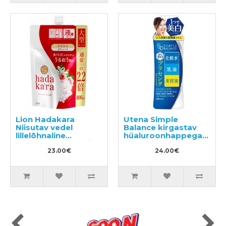
Lion Hadakara
Utena Simple
Niisutav vedel
Balance kirgastav
lillelõhnaline
hüaluroonhappega
kehapesuseep, täide
näolosjoon 220ml
800ml
23.00€
24.00€