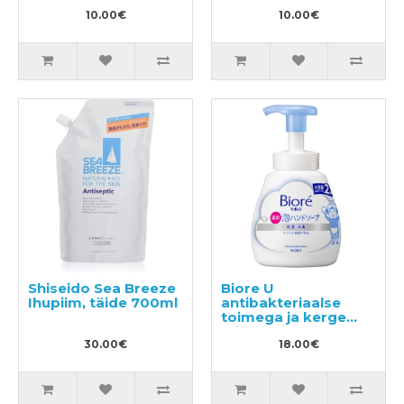
puhastusvahend
tugevusega
500ml
10.00€
10.00€
Shiseido Sea Breeze
Biore U
Ihupiim, täide 700ml
antibakteriaalse
toimega ja kerge
tsitruselise lõhnaga
30.00€
vedel käteseep-vaht
18.00€
500ml