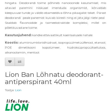
hingata. Deodorandi toime p
õ
hineb nanoioonide kasutamisel, mis
aitavad paremini niiskusel imenduda organismist, k
õ
rvaldab
kleepuvuse tunde ja vä
ldib ebameeldiva l
õ
hna pikaajalist teket. Pä
rast
deodorandi
peale panemist kuivab kiiresti ning ei jäta jälgi
riiete peal.
Sisaldab flavonoidide ja taimeekstraktide kompleksi, millel on
p
õ
letikuvastane toime.
Kasutusjuhend:
kandke ettevaatlikult kaenlaalusele nahale.
Koostis:
alumiiniumkloriidhü
draat, isoprop
üülmetüülfenool, etanool,
POE dimetikooni kopolü
meer, h
üdroksü
prop
üültselluloos,
alkanoolamiin, mentool.
Lion Ban Lõhnatu deodorant-
antiperspirant 40ml
Tootja:
Lion