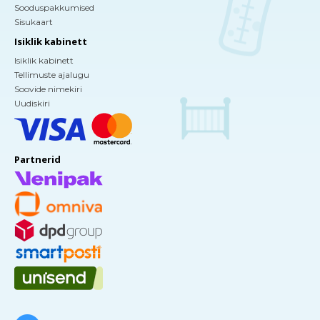
Sooduspakkumised
Sisukaart
Isiklik kabinett
Isiklik kabinett
Tellimuste ajalugu
Soovide nimekiri
Uudiskiri
Partnerid