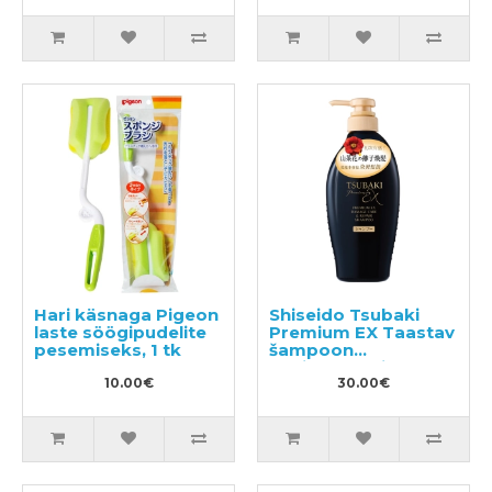
Hari käsnaga Pigeon
Shiseido Tsubaki
laste söögipudelite
Premium EX Taastav
pesemiseks, 1 tk
šampoon
kahjustatud juustele
10.00€
450ml
30.00€