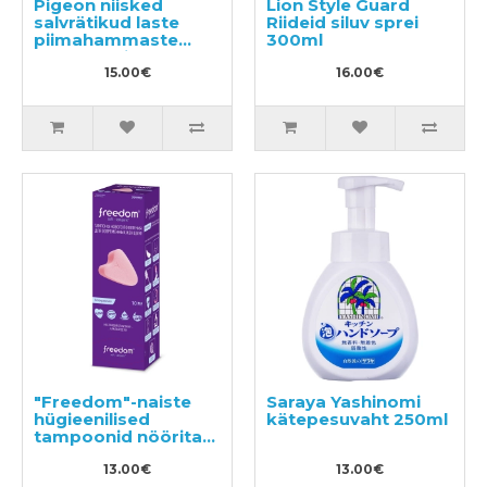
Pigeon niisked
Lion Style Guard
salvrätikud laste
Riideid siluv sprei
piimahammaste
300ml
puhastamiseks
alates 6 elukuust
15.00€
16.00€
42tk
"Freedom"-naiste
Saraya Yashinomi
hügieenilised
kätepesuvaht 250ml
tampoonid nöörita
10tk
13.00€
13.00€