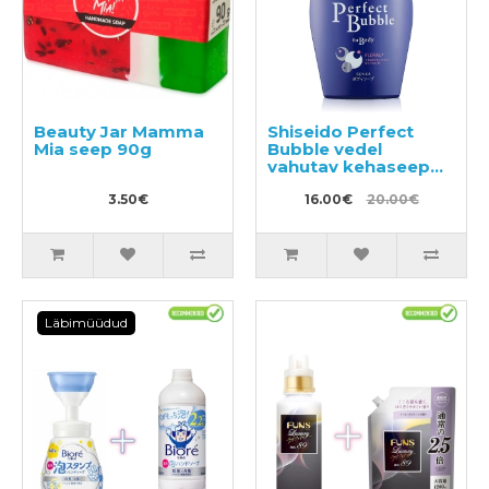
Beauty Jar Mamma
Shiseido Perfect
Mia seep 90g
Bubble vedel
vahutav kehaseep
500ml
3.50€
16.00€
20.00€
Läbimüüdud