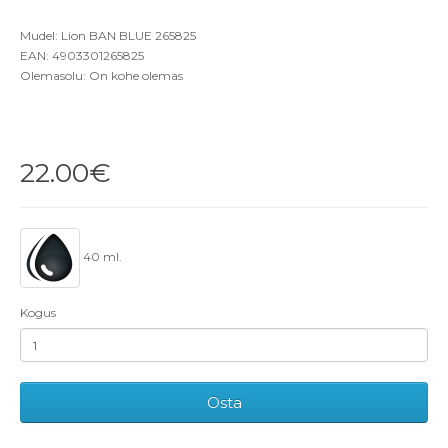
Mudel: Lion BAN BLUE 265825
EAN: 4903301265825
Olemasolu: On kohe olemas
22.00€
40 ml.
Kogus
Osta