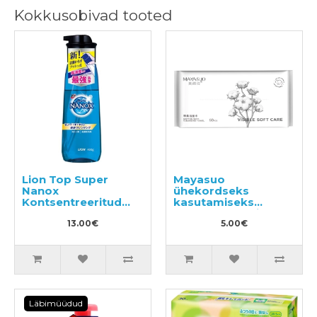
Kokkusobivad tooted
Lion Top Super
Mayasuo
Nanox
ühekordseks
Kontsentreeritud
kasutamiseks
vedel
mõeldud puuvillased
pesupesemisvahend,
13.00€
näorätikud 60tk
5.00€
pumbaga pudelis
400ml
Läbimüüdud