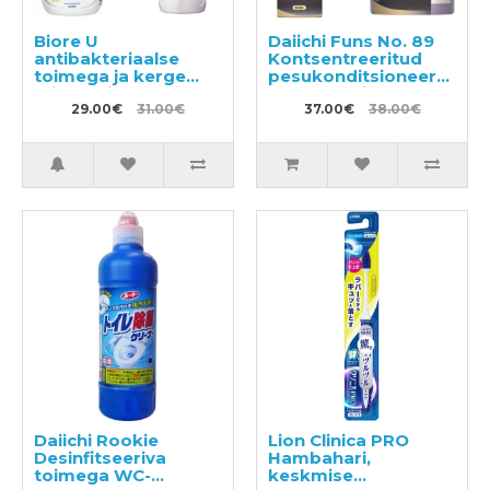
Biore U
Daiichi Funs No. 89
antibakteriaalse
Kontsentreeritud
toimega ja kerge
pesukonditsioneer
tsitruselise lõhnaga
600ml + täide
vedel käteseep-vaht
29.00€
31.00€
1200ml
37.00€
38.00€
240ml + täitepakend
430ml
Daiichi Rookie
Lion Clinica PRO
Desinfitseeriva
Hambahari,
toimega WC-
keskmise