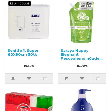
Läbimüüdud
Seni Soft Super
Saraya Happy
60X90cm 50tk
Elephant
Pesuvahend nõude,
köögi- ja puuviljade
19.50€
pesemiseks, täide
15.00€
500ml