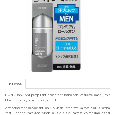
Kirjeldus
LION
«
Ban
»
Antiperspirant deodorant nanoiooni osakeste baasil
, mis
blokeerivad higi erald
u
mist, l
õ
hnata
.
Antiperspirant deodorant pakub usaldusv
äärset kaitset higi ja l
õ
hna
vastu, annab värskuse tunde pikaks ajaks, samas v
õ
imaldab nahal