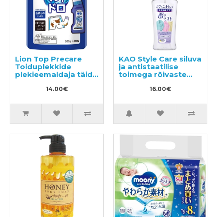
Lion Top Precare
KAO Style Care siluva
Toiduplekkide
ja antistaatilise
plekieemaldaja täide
toimega rõivaste
200g
hooldusvahend
14.00€
200ml
16.00€