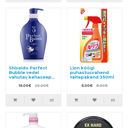
Shiseido Perfect
Lion köögi
Bubble vedel
puhastusvahend
vahutav kehaseep
täitepakend 350ml
500ml
16.00€
20.00€
6.00€
8.00€