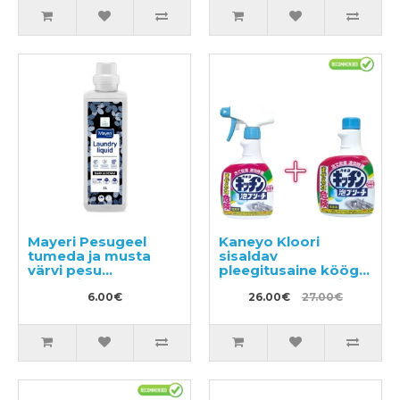
Mayeri Pesugeel
Kaneyo Kloori
tumeda ja musta
sisaldav
värvi pesu
pleegitusaine köögi
pesemiseks 1l
jaoks 400ml + täide
6.00€
400ml
26.00€
27.00€