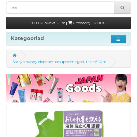
0.00 punkti 21-st |
0 toode(t) - 0.00€
Kategooriad
Saraya happy elephant pesupesemisgeel, täide 540ml