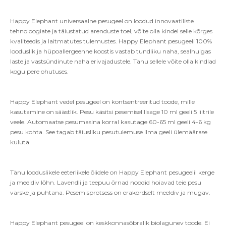
Happy Elephant universaalne pesugeel on loodud innovaatiliste
tehnoloogiate ja täiustatud arenduste toel, võite olla kindel selle kõrges
kvaliteedis ja laitmatutes tulemustes. Happy Elephant pesugeeli 100%
looduslik ja hüpoallergeenne koostis vastab tundliku naha, sealhulgas
laste ja vastsündinute naha erivajadustele. Tänu sellele võite olla kindlad
kogu pere ohutuses.
Happy Elephant vedel pesugeel on kontsentreeritud toode, mille
kasutamine on säästlik. Pesu käsitsi pesemisel lisage 10 ml geeli 5 liitrile
veele. Automaatse pesumasina korral kasutage 60-65 ml geeli 4-6 kg
pesu kohta. See tagab täiusliku pesutulemuse ilma geeli ülemäärase
kuluta.
Tänu looduslikele eeterlikele õlidele on Happy Elephant pesugeelil kerge
ja meeldiv lõhn. Lavendli ja teepuu õrnad noodid hoiavad teie pesu
värske ja puhtana. Pesemisprotsess on erakordselt meeldiv ja mugav.
Happy Elephant pesugeel on keskkonnasõbralik biolagunev toode. Ei