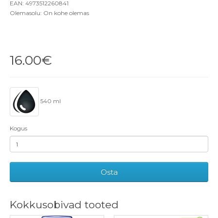
EAN: 4973512260841
Olemasolu: On kohe olemas
16.00€
540 ml
Kogus
Osta
Kokkusobivad tooted