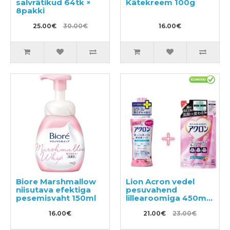
salvrätikud 64tk ×
Kätekreem 100g
8pakki
25.00€
30.00€
16.00€
Biore Marshmallow
Lion Acron vedel
niisutava efektiga
pesuvahend
pesemisvaht 150ml
lillearoomiga 450ml
+ täitepakend 400ml
16.00€
21.00€
23.00€