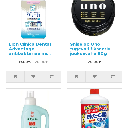
Lion Clinica Dental
Shiseido Uno
Advantage
tugevalt fikseeriv
antibakteriaalne
juuksevaha 80g
suuloputusvesi,
tsitruse maitsega,
17.00€
20.00€
20.00€
alkoholivaba 900ml