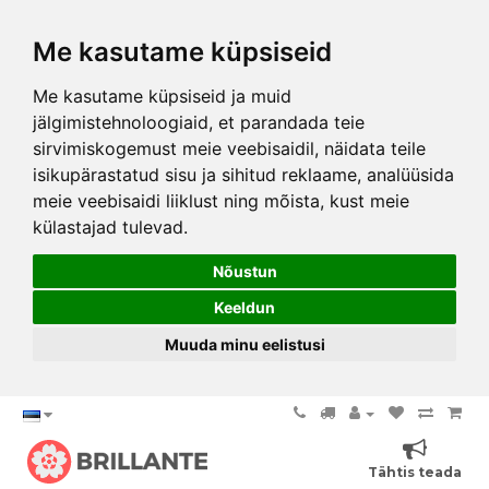
Me kasutame küpsiseid
Me kasutame küpsiseid ja muid
jälgimistehnoloogiaid, et parandada teie
sirvimiskogemust meie veebisaidil, näidata teile
isikupärastatud sisu ja sihitud reklaame, analüüsida
meie veebisaidi liiklust ning mõista, kust meie
külastajad tulevad.
Nõustun
Keeldun
Muuda minu eelistusi
Tähtis teada