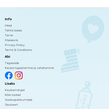
Info
Meist
Tähtis teada
Tarne
Makseviis
Privacy Policy
Terms & Conditions
Abi
Tagasiside
Kauba tagastamine ja vahetamine
Lisaks
Kaubamärgid
Kõik tooted
Sooduspakkumised
Sisukaart