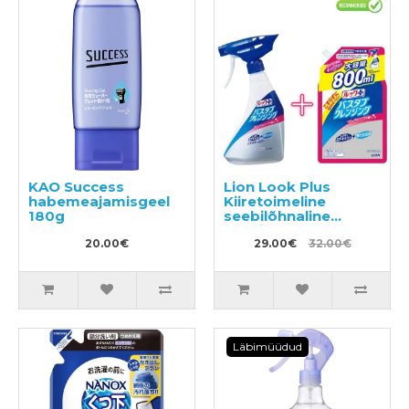
KAO Success
Lion Look Plus
habemeajamisgeel
Kiiretoimeline
180g
seebilõhnaline
vannitoapuhastusvahen
20.00€
500ml + täide 800ml
29.00€
32.00€
Läbimüüdud