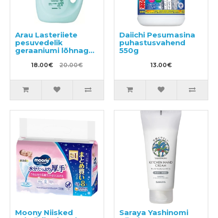
Arau Lasteriiete
Daiichi Pesumasina
pesuvedelik
puhastusvahend
geraaniumi lõhnaga
550g
1200ml
18.00€
20.00€
13.00€
Moony Niisked
Saraya Yashinomi