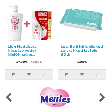
Lion Hadakara
Lec. Be 99,9% niisked
Niisutav vedel
salvrätikud lastele
lillelõhnaline
60tk
kehapesuseep
500ml + täide 800ml
37.00€
41.00€
5.00€