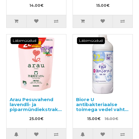
14.00€
15.00€
Läbimüüdud
Läbimüüdud
Arau Pesuvahend
Biore U
lavendli- ja
antibakteriaalse
piparmündiekstraktiga
toimega vedel vaht-
lasterõivaste
seep kätele, kerge
pesemiseks, täide
25.00€
tsitrusearoomiga,
15.00€
16.00€
2000ml
täitepakend 450ml