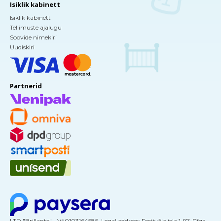
Isiklik kabinett
Isiklik kabinett
Tellimuste ajalugu
Soovide nimekiri
Uudiskiri
Partnerid
LTD "Brillante", LV40103164585, Legal address: Festivāla iela 1-97, Rīga,