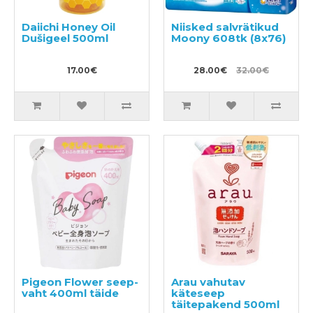
Daiichi Honey Oil
Niisked salvrätikud
Dušigeel 500ml
Moony 608tk (8x76)
17.00€
28.00€
32.00€
Pigeon Flower seep-
Arau vahutav
vaht 400ml täide
käteseep
täitepakend 500ml