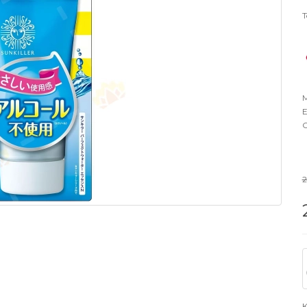
T
M
E
O
K