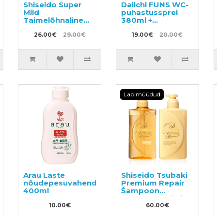
Shiseido Super
Daiichi FUNS WC-
Mild
puhastussprei
Taimelõhnaline
380ml +
šampoon 220ml +
täitepakend
täide 400ml
26.00€
29.00€
330ml
19.00€
20.00€
Läbimüüdud
Arau Laste
Shiseido Tsubaki
nõudepesuvahend
Premium Repair
400ml
Šampoon
490ml+konditsioneer
10.00€
490ml
60.00€