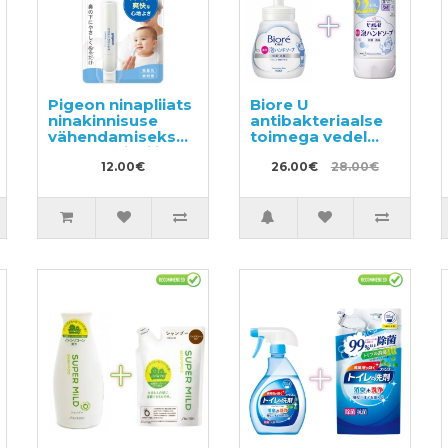
Pigeon ninapliiats
Biore U
ninakinnisuse
antibakteriaalse
vähendamiseks
toimega vedel
elukalüpti õli ja
vaht-seep kätele,
piparmündiga
12.00€
kerge
26.00€
28.00€
alates 6. elukuust
tsitrusearoomiga
240ml +
täitepakend
450ml