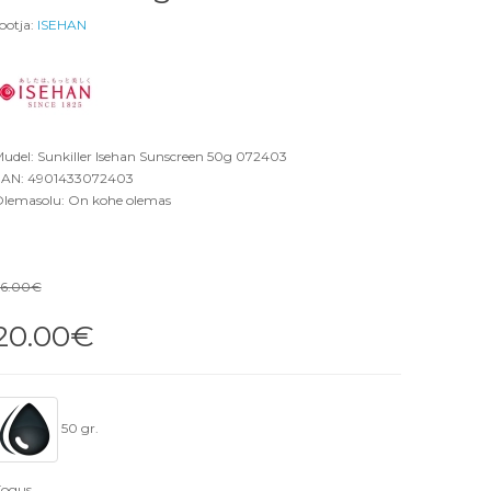
ootja:
ISEHAN
udel: Sunkiller Isehan Sunscreen 50g 072403
AN: 4901433072403
lemasolu: On kohe olemas
26.00€
20.00€
50 gr.
ogus