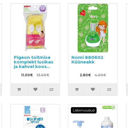
Pigeon toitmise
Nomi 880602
komplekt lusikas
Küüneakk
ja kahvel koos
hoiukarbiga, 1 tk
11.00€
13.00€
2.80€
4.00€
Läbimüüdud