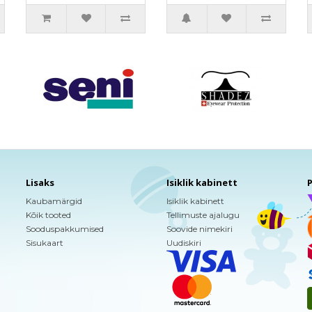
Lisaks
Isiklik kabinett
P
Kaubamärgid
Isiklik kabinett
Kõik tooted
Tellimuste ajalugu
Sooduspakkumised
Soovide nimekiri
Sisukaart
Uudiskiri