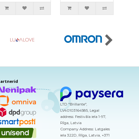
pesemiseks
260ml
artnerid
LTD "Brillante",
LV40103164585, Legal
address: Festivāla iela 1-97,
Rīga, Latvia
Company Address: Latgales
iela 322D, Rīga, Latvia, +371