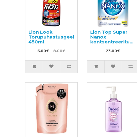
Lion Look
Lion Top Super
Torupuhastusgeel
Nanox
450ml
kontsentreeritud
pesu
6.00€
8.00€
pesemisgeel,
23.00€
täitepakend 900g