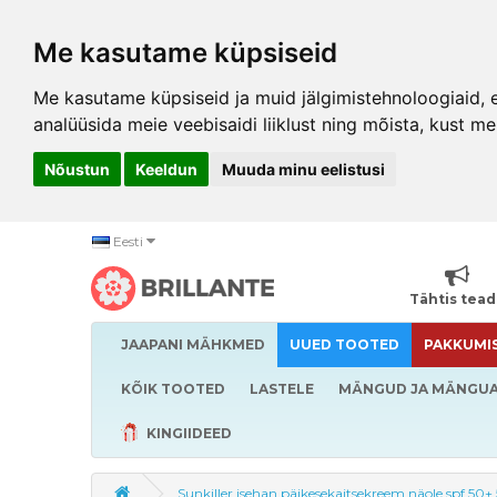
Me kasutame küpsiseid
Me kasutame küpsiseid ja muid jälgimistehnoloogiaid, et
analüüsida meie veebisaidi liiklust ning mõista, kust me
Nõustun
Keeldun
Muuda minu eelistusi
Eesti
Tähtis tea
JAAPANI MÄHKMED
UUED TOOTED
PAKKUMI
KÕIK TOOTED
LASTELE
MÄNGUD JA MÄNGU
KINGIIDEED
Sunkiller isehan päikesekaitsekreem näole spf 50+