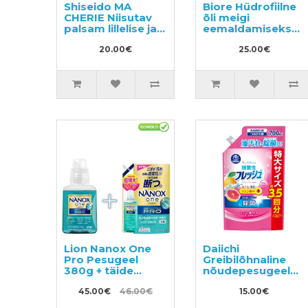
Shiseido MA
Biore Hüdrofiilne
CHERIE Niisutav
õli meigi
palsam lillelise ja
eemaldamiseks
puuviljase
230ml
lõhnaga, täide
20.00€
25.00€
380ml
Lion Nanox One
Daiichi
Pro Pesugeel
Greibilõhnaline
380g + täide
nõudepesugeel
1070g
täide 700ml
45.00€
46.00€
15.00€