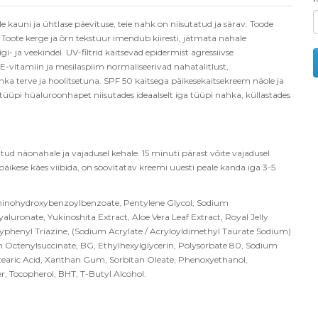
le kauni ja
ü
htlase p
äevituse, teie nahk on niisutatud ja särav. Toode
. Toote kerge ja
õ
rn tekstuur imendub kiiresti, j
ätmata nahale
gi- ja veekindel. UV-filtrid kaitsevad epidermist agressiivse
E-vitamiin ja mesilaspiim normaliseerivad nahatalitlust,
hka terve ja hoolitsetuna. SPF 50 kaitsega päikesekaitsekreem näole ja
 tüü
pi h
üaluroonhapet niisutades ideaalselt iga tüüpi nahka, kü
llastades
tud näonahale ja vajadusel kehale. 15 minuti pärast v
õ
ite vajadusel
p
äikese käes viibida, on soovitatav kreemi uuesti peale kanda iga 3-5
minohydroxybenzoylbenzoate, Pentylene Glycol, Sodium
uronate, Yukinoshita Extract, Aloe Vera Leaf Extract, Royal Jelly
yphenyl Triazine, (Sodium Acrylate / Acryloyldimethyl Taurate Sodium)
 Octenylsuccinate, BG, Ethylhexylglycerin, Polysorbate 80, Sodium
earic Acid, Xanthan Gum, Sorbitan Oleate, Phenoxyethanol,
Tocopherol, BHT, T-Butyl Alcohol.