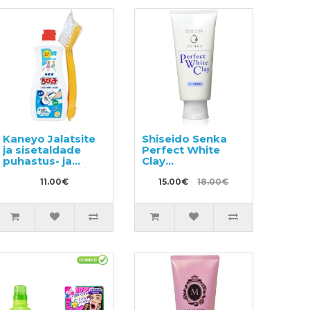
Kaneyo Jalatsite
Shiseido Senka
ja sisetaldade
Perfect White
puhastus- ja
Clay
desodoreerimisvahend
näopuhastusvaht
harjaga 450g
11.00€
valge saviga 120g
15.00€
18.00€