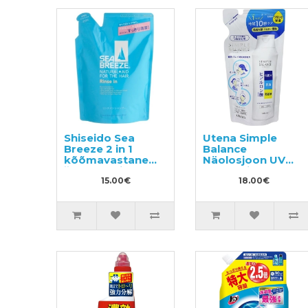
Shiseido Sea
Utena Simple
Breeze 2 in 1
Balance
kõõmavastane
Näolosjoon UV
šampoon ja
SPF5 kaitsega,
palsam
15.00€
täide 200ml
18.00€
mentooliga, täide
400ml