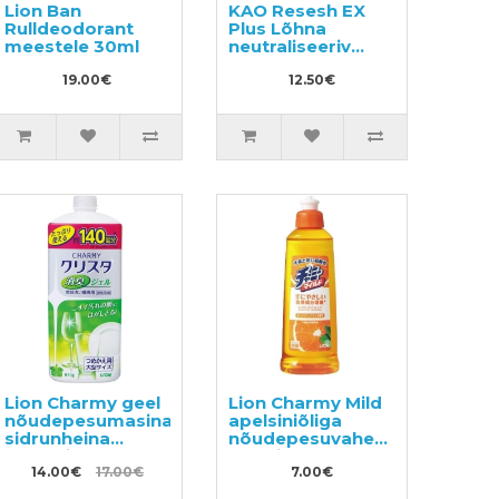
Lion Ban
KAO Resesh EX
Rulldeodorant
Plus Lõhna
meestele 30ml
neutraliseeriv
deodorant
19.00€
spordi- ja
12.50€
töörõivastele,
täide 310ml
Lion Charmy geel
Lion Charmy Mild
nõudepesumasinale
apelsiniõliga
sidrunheina
nõudepesuvahend
aroomiga
kööginõude,
täitepudel 840g
14.00€
17.00€
köögi- ja
7.00€
puuviljade