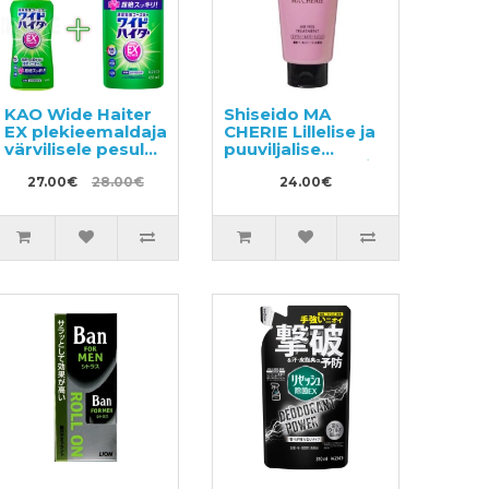
KAO Wide Haiter
Shiseido MA
EX plekieemaldaja
CHERIE Lillelise ja
värvilisele pesule
puuviljalise
560ml +
lõhnaga volüümi
täitepakend
27.00€
28.00€
andev palsam
24.00€
450ml
180g