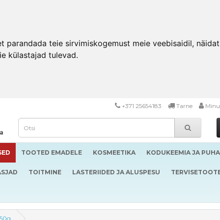
 parandada teie sirvimiskogemust meie veebisaidil, näidata 
ie külastajad tulevad.
+371 25654183
Tarne
Minu
da
SED
TOOTED EMADELE
KOSMEETIKA
KODUKEEMIA JA PUH
ASJAD
TOITMINE
LASTERIIDED JA ALUSPESU
TERVISETOOT
 50g