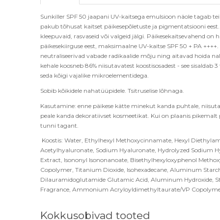
Sunkiller SPF 50 jaapani UV-kaitsega emulsioon nä
ole tagab tei
pakub t
õ
husat kaitset päikesep
õ
letuste ja pigmentatsiooni eest
kleepuvaid, rasvaseid v
õ
i valgeid jälgi. Päikesekaitsevahend on hi
päikesekiirguse eest, maksimaalne UV-kaitse SPF 50 + PA ++++. 
neutraliseerivad vabade radikaalide m
õ
ju ning aitavad hoida na
kehale koosneb 86% niisutavatest koostisosadest - see sisaldab 3
seda k
õ
igi vajalike mikroelementidega.
Sobib k
õ
ikidele nahatüüpidele. Tsitruselise l
õ
hn
aga.
Kasutamine:
enne p
äikese kätte minekut kanda puhtale, niisuta
peale kanda dekoratiivset kosmeetikat. Kui on plaanis
pikemalt 
tunni tagant.
Koostis: Water, Ethylhexyl Methoxycinnamate, Hexyl Diethyla
Acetylhyaluronate, Sodium Hyaluronate, Hydrolyzed Sodium Hyal
Extract, Isononyl Isononanoate, Bisethylhexyloxyphenol Methox
Copolymer, Titanium Dioxide, Isohexadecane, Aluminum Starch
Dilauramidoglutamide Glutamic Acid, Aluminum Hydroxide, St
Fragrance, Ammonium Acryloyldimethyltaurate/VP Copolymer, 
Kokkusobivad tooted