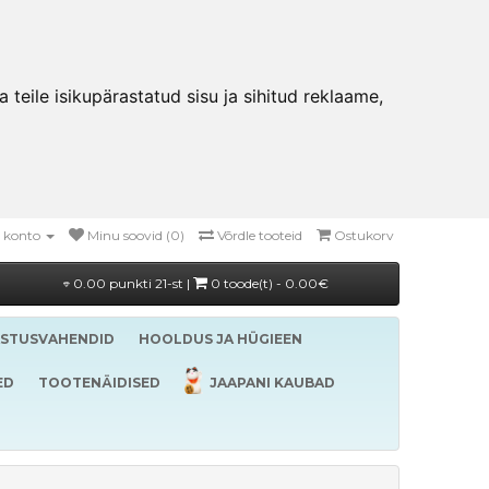
teile isikupärastatud sisu ja sihitud reklaame,
 konto
Minu soovid (0)
Võrdle tooteid
Ostukorv
0.00 punkti 21-st |
0 toode(t) - 0.00€
ASTUSVAHENDID
HOOLDUS JA HÜGIEEN
ED
TOOTENÄIDISED
JAAPANI KAUBAD