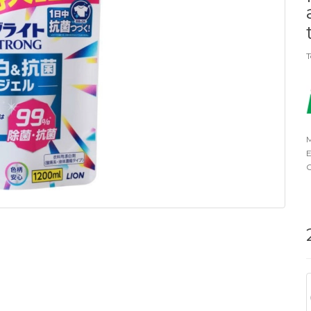
T
M
E
O