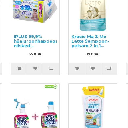
IPLUS 99,9%
Kracie Ma & Me
hüaluroonhappega
Latte Šampoon-
niisked
palsam 2 in 1
salvrätikud
täitepakend
beebile 960tk
35.00€
360ml
17.00€
(12x80)