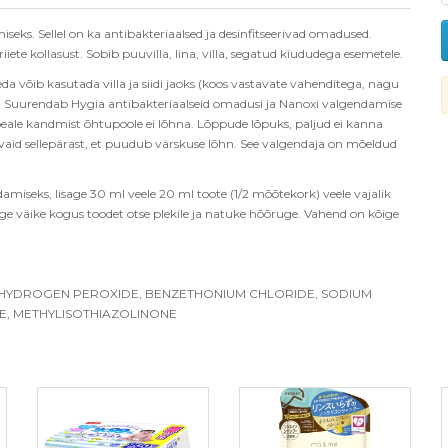
seks. Sellel on ka antibakteriaalsed ja desinfitseerivad omadused.
ete kollasust. Sobib puuvilla, lina, villa, segatud kiududega esemetele.
da võib kasutada villa ja siidi jaoks (koos vastavate vahenditega, nagu
hn. Suurendab Hygia antibakteriaalseid omadusi ja Nanoxi valgendamise
d peale kandmist õhtupoole ei lõhna. Lõppude lõpuks, paljud ei kanna
, vaid sellepärast, et puudub värskuse lõhn. See valgendaja on mõeldud
amiseks, lisage 30 ml veele 20 ml toote (1/2 mõõtekork) veele vajalik
ge väike kogus toodet otse plekile ja natuke hõõruge. Vahend on kõige
E, HYDROGEN PEROXIDE, BENZETHONIUM CHLORIDE, SODIUM
E, METHYLISOTHIAZOLINONE