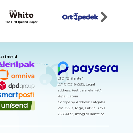
artnerid
LTD "Brillante",
LV40103164585, Legal
address: Festivāla iela 1-97,
Rīga, Latvia
Company Address: Latgales
iela 322D, Rīga, Latvia, +371
25654183, info@brillante.ee