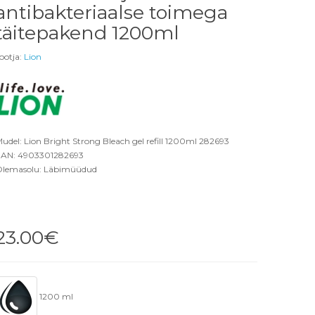
antibakteriaalse toimega
täitepakend 1200ml
ootja:
Lion
udel: Lion Bright Strong Bleach gel refill 1200ml 282693
AN: 4903301282693
lemasolu: Läbimüüdud
23.00€
1200 ml