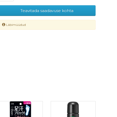
Teavitada saadavuse kohta
Läbimüüdud