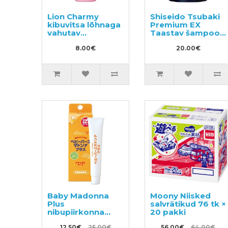
Lion Charmy
Shiseido Tsubaki
kibuvitsa lõhnaga
Premium EX
vahutav
Taastav šampoon
nõudepesuvahend
kahjustatud
240ml
8.00€
juustele, täide
20.00€
300ml
Baby Madonna
Moony Niisked
Plus
salvrätikud 76 tk ×
nibupiirkonna
20 pakki
kreem 10g
12.50€
25.00€
56.00€
64.00€