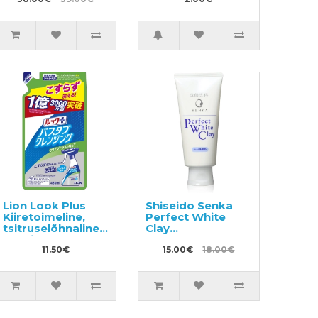
340ml
köögiviljade
pesuvahend
täitepakend,
näidis 50ml
Lion Look Plus
Shiseido Senka
Kiiretoimeline,
Perfect White
tsitruselõhnaline
Clay
d
vannitoapuhastusvahend,
näopuhastusvaht
täide 450ml
11.50€
valge saviga 120g
15.00€
18.00€