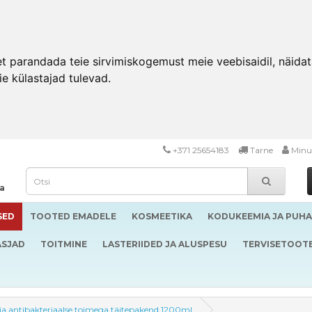
 parandada teie sirvimiskogemust meie veebisaidil, näidata 
ie külastajad tulevad.
+371 25654183
Tarne
Minu
da
SED
TOOTED EMADELE
KOSMEETIKA
KODUKEEMIA JA PUH
ASJAD
TOITMINE
LASTERIIDED JA ALUSPESU
TERVISETOOT
ja antibakteriaalse toimega täitepakend 1200ml