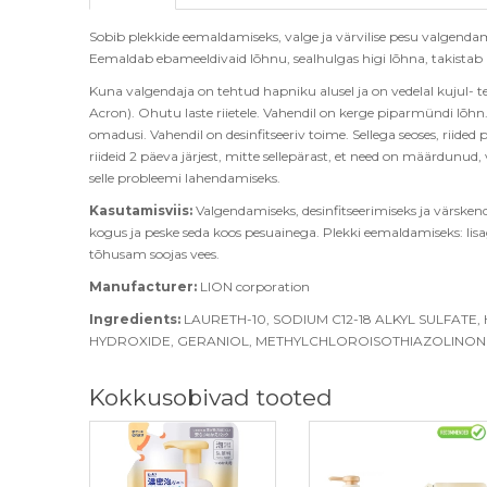
Sobib plekkide eemaldamiseks, valge ja värvilise pesu valgendami
Eemaldab ebameeldivaid lõhnu, sealhulgas higi lõhna, takistab rii
Kuna valgendaja on tehtud hapniku alusel ja on vedelal kujul- te
Acron). Ohutu laste riietele. Vahendil on kerge piparmündi lõ
omadusi. Vahendil on desinfitseeriv toime. Sellega seoses, riide
riideid 2 päeva järjest, mitte sellepärast, et need on määrdunud
selle probleemi lahendamiseks.
Kasutamisviis:
Valgendamiseks, desinfitseerimiseks ja värskend
kogus ja peske seda koos pesuainega. Plekki eemaldamiseks: lisa
tõhusam soojas vees.
Manufacturer:
LION corporation
Ingredients:
LAURETH-10, SODIUM C12-18 ALKYL SULFAT
HYDROXIDE, GERANIOL, METHYLCHLOROISOTHIAZOLINON
Kokkusobivad tooted