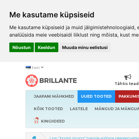
Me kasutame küpsiseid
Me kasutame küpsiseid ja muid jälgimistehnoloogiaid, et
analüüsida meie veebisaidi liiklust ning mõista, kust me
Nõustun
Keeldun
Muuda minu eelistusi
Eesti
Tähtis tea
JAAPANI MÄHKMED
UUED TOOTED
PAKKUMI
KÕIK TOOTED
LASTELE
MÄNGUD JA MÄNGU
KINGIIDEED
Lion "bright strong" hapnikupõhine plekieemalda