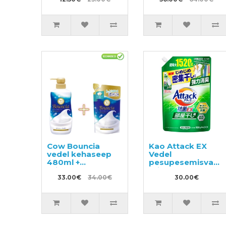
Cow Bouncia
Kao Attack EX
vedel kehaseep
Vedel
480ml +
pesupesemisvahe
täitepakend
täitepakend
360ml
33.00€
34.00€
1520g
30.00€