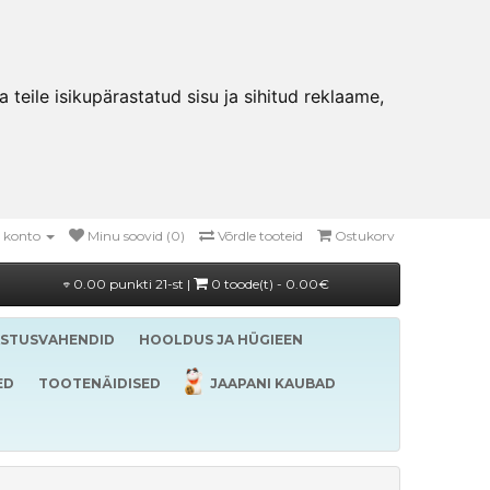
teile isikupärastatud sisu ja sihitud reklaame,
 konto
Minu soovid (0)
Võrdle tooteid
Ostukorv
0.00 punkti 21-st |
0 toode(t) - 0.00€
ASTUSVAHENDID
HOOLDUS JA HÜGIEEN
ED
TOOTENÄIDISED
JAAPANI KAUBAD