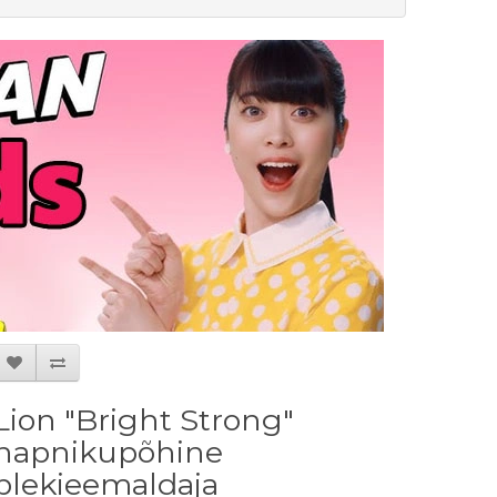
Lion "Bright Strong"
hapnikupõhine
plekieemaldaja