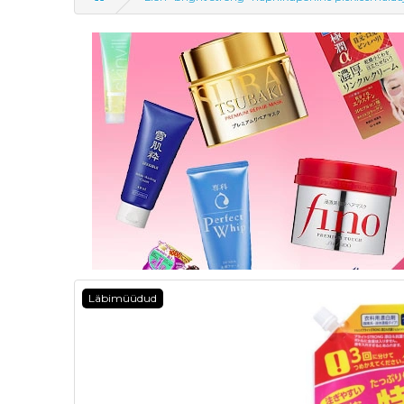
Läbimüüdud