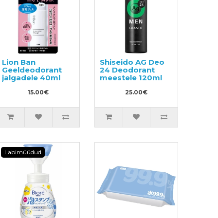
Lion Ban
Shiseido AG Deo
Geeldeodorant
24 Deodorant
jalgadele 40ml
meestele 120ml
15.00€
25.00€
Läbimüüdud