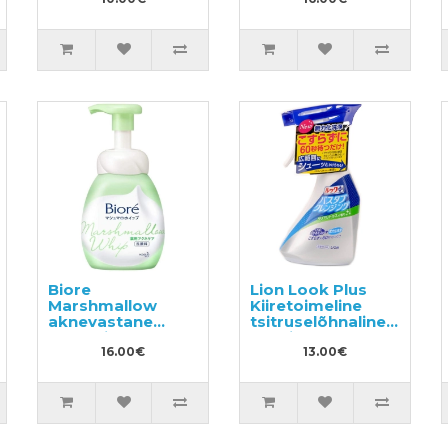
450ml
Biore
Lion Look Plus
Marshmallow
Kiiretoimeline
nd
aknevastane
tsitruselõhnaline
pesemisvaht
vannitoapuhastusvahen
150ml
16.00€
500ml
13.00€