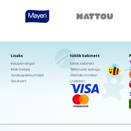
Lisaks
Isiklik kabinett
P
Kaubamärgid
Isiklik kabinett
Kõik tooted
Tellimuste ajalugu
Sooduspakkumised
Soovide nimekiri
Sisukaart
Uudiskiri