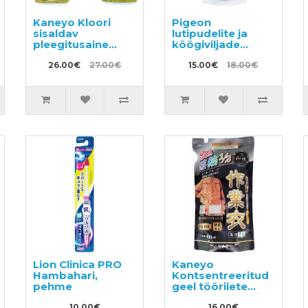
Kaneyo Kloori
Pigeon
sisaldav
lutipudelite ja
pleegitusaine
köögiviljade
köögi jaoks
pesuvahend
400ml + täide
26.00€
27.00€
täitepakend
15.00€
18.00€
400ml
700ml
Lion Clinica PRO
Kaneyo
Hambahari,
Kontsentreeritud
pehme
geel tööriiete
pesemiseks, täide
10.00€
16.00€