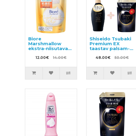
Biore
Shiseido Tsubaki
Marshmallow
Premium EX
ekstra-niisutava
taastav palsam-
efektiga
mask kahjustatud
pesemisvaht,
12.00€
14.00€
juustele 450ml +
48.00€
50.00€
täitepakend
täide 300ml
130ml