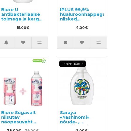
Biore U
IPLUS 99,9%
antibakteriaalse
hüaluroonhappega
toimega ja kerge
niisked
tsitruselise
salvrätikud
lõhnaga vedel
15.00€
beebile 80tk
4.00€
käteseep-vaht
240ml
Läbimüüdud
Biore Sügavalt
Saraya
niisutav
«Yashinomi»
näopesuvaht
nõude- ,
200ml + täide
puuviljade- ja
38.00€
39.00€
2.00€