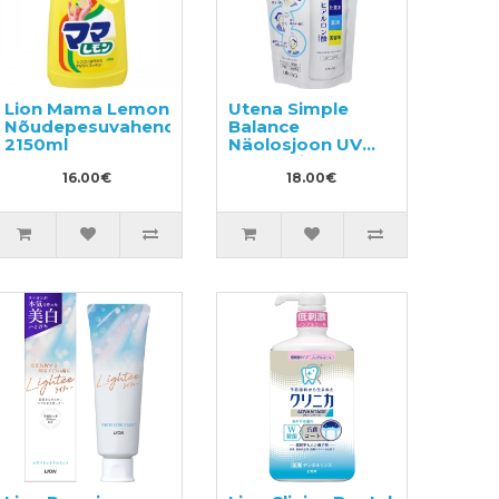
Lion Mama Lemon
Utena Simple
Nõudepesuvahend
Balance
2150ml
Näolosjoon UV
SPF5 kaitsega,
16.00€
täide 200ml
18.00€