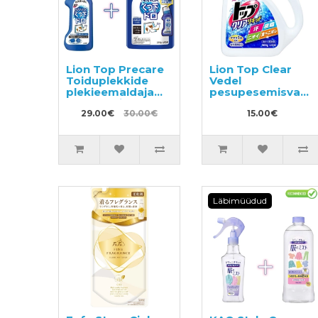
Lion Top Precare
Lion Top Clear
Toiduplekkide
Vedel
plekieemaldaja
pesupesemisvahe
220g + täide 200g
900g
29.00€
30.00€
15.00€
Läbimüüdud