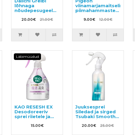
Daiichi Greibi
Pigeon
lõhnaga
viinamarjamaitseline
nõudepesugeel
piimahammaste
250ml + täide
pesugeel 50g
700ml
20.00€
21.00€
9.00€
12.00€
Läbimüüdud
KAO RESESH EX
Juuksesprei
Desodoreeriv
Siledad ja sirged
sprei riietele ja
Tsubaki Smooth
pesule, seebi
and Straight
lõhnaga 370ml
15.00€
Water 220ml
20.00€
25.00€