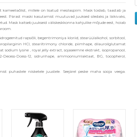
kameeliaõlist, millele on lisatud mesilaspiim. Mask toidab, taastab ja
 eest. Pärast maski kasutamist muutuvad juuksed siledaks ja läikivaks,
tud. Mask kaitseb juukseid väliskeskkonna kahjulike mõjude eest, hoiab
 aroom.
hüdrogeenitud rapsiõli, begentrimoniya kloriid, stearüülalkohol, sorbitool,
ropilarginin HCl, steariltrimony chloride, piimhape, dilauroilglutamat
amat sodium lysine , royal jelly extract, sojaseemne ekstrakt, isopropanool,
2-Decess-Dcess-12, sidrunhape, ammooniumlaktaat, BG, tocopherol,
t puhastele niisketele juustele. Seejärel peske maha sooja veega.