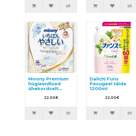
Moony Premium
Daiichi Funs
hügieenilised
Pesugeel täide
ühekordselt
1200ml
kasutatavad
rinnapadjad
22.00€
22.00€
imetavatele
emadele 108tk