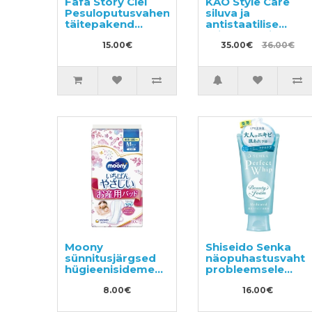
Fafa Story Ciel
KAO Style Care
Pesuloputusvahend
siluva ja
täitepakend
antistaatilise
500ml
toimega rõivaste
15.00€
hooldusvahend
35.00€
36.00€
200ml +
täitepakend
400ml
Moony
Shiseido Senka
sünnitusjärgsed
näopuhastusvaht
hügieenisidemed
probleemsele
M 10tk
nahale 120g
8.00€
16.00€