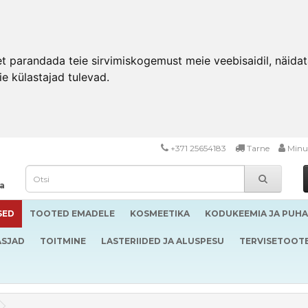
 parandada teie sirvimiskogemust meie veebisaidil, näidata 
ie külastajad tulevad.
+371 25654183
Tarne
Minu
da
SED
TOOTED EMADELE
KOSMEETIKA
KODUKEEMIA JA PUH
ASJAD
TOITMINE
LASTERIIDED JA ALUSPESU
TERVISETOOT