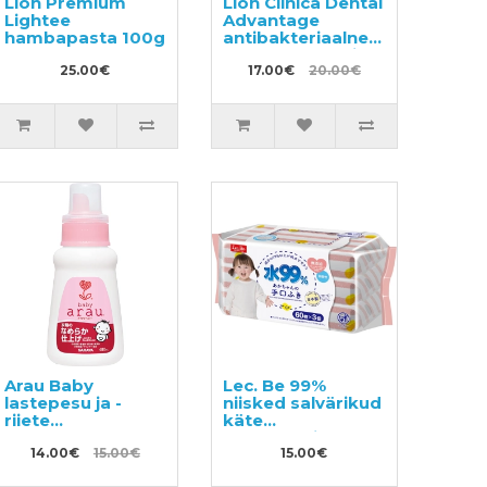
Lion Premium
Lion Clinica Dental
Lightee
Advantage
hambapasta 100g
antibakteriaalne
suuloputusvesi,
25.00€
tsitruse maitsega,
17.00€
20.00€
alkoholivaba
900ml
Arau Baby
Lec. Be 99%
lastepesu ja -
niisked salvärikud
riiete
käte
loputusvahend
puhastamiseks
480ml
14.00€
15.00€
180tk (60x3)
15.00€