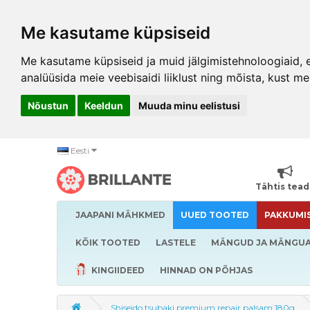
Me kasutame küpsiseid
Me kasutame küpsiseid ja muid jälgimistehnoloogiaid, et
analüüsida meie veebisaidi liiklust ning mõista, kust me
Nõustun
Keeldun
Muuda minu eelistusi
Eesti
Tähtis tea
JAAPANI MÄHKMED
UUED TOOTED
PAKKUMI
KÕIK TOOTED
LASTELE
MÄNGUD JA MÄNGU
KINGIIDEED
HINNAD ON PÕHJAS
Shiseido tsubaki premium repair palsam 180g