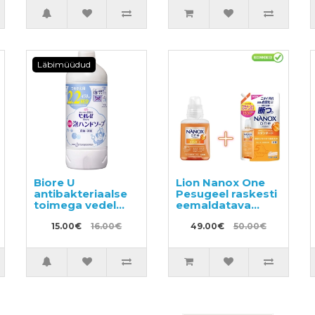
Läbimüüdud
Biore U
Lion Nanox One
antibakteriaalse
Pesugeel raskesti
toimega vedel
eemaldatava
vaht-seep kätele,
mustuse vastu
kerge
15.00€
16.00€
380g + täide
49.00€
50.00€
tsitrusearoomiga,
1530g
täitepakend
450ml