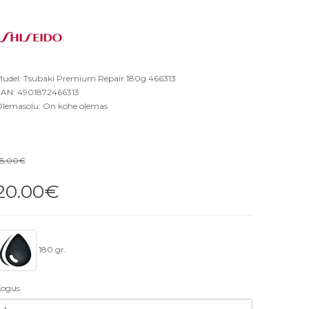
udel: Tsubaki Premium Repair 180g 466313
AN: 4901872466313
lemasolu: On kohe olemas
5.00€
20.00€
180 gr.
ogus