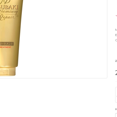
M
E
O
2
K