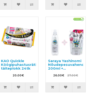
KAO Quickle
Saraya Yashinomi
Köögipuhastusrätikud,
Nõudepesuvahend
täiteplokk 24tk
200ml +
täitepakend
20.00€
540ml
26.00€
27.00€