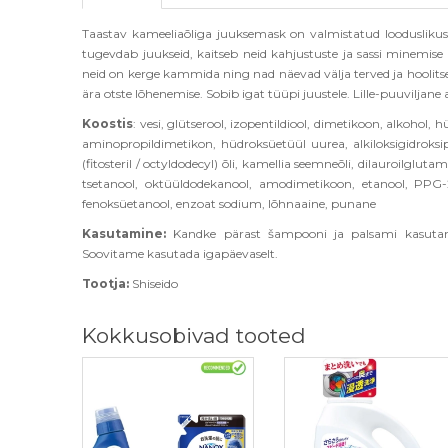
Taastav kameeliaõliga juuksemask on valmistatud looduslikust 
tugevdab juukseid, kaitseb neid kahjustuste ja sassi minemise
neid on kerge kammida ning nad näevad välja terved ja hoolitse
ära otste lõhenemise. Sobib igat tüüpi juustele. Lille-puuviljane
Koostis
: vesi, glütserool, izopentildiool, dimetikoon, alkohol, 
aminopropildimetikon, hüdroksüetüül uurea, alkiloksigidroksip
(fitosteril / octyldodecyl) õli, kamellia seemneõli, dilauroilglut
tsetanool, oktüüldodekanool, amodimetikoon, etanool, PPG-
fenoksüetanool, enzoat sodium, lõhnaaine, punane
Kasutamine:
Kandke pärast šampooni ja palsami kasutamis
Soovitame kasutada igapäevaselt.
Tootja:
Shiseido
Kokkusobivad tooted