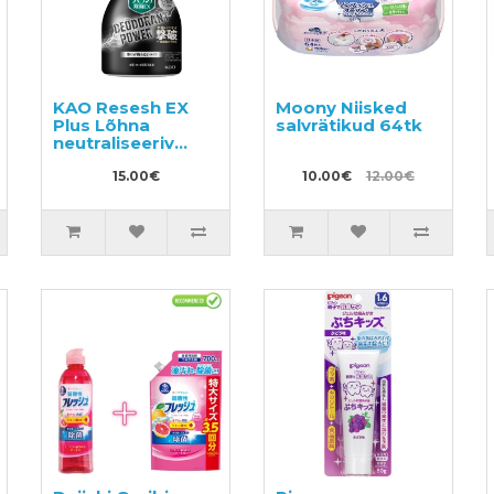
KAO Resesh EX
Moony Niisked
Plus Lõhna
salvrätikud 64tk
nd
neutraliseeriv
deodorant
spordi- ja
15.00€
10.00€
12.00€
töörõivastele
360ml