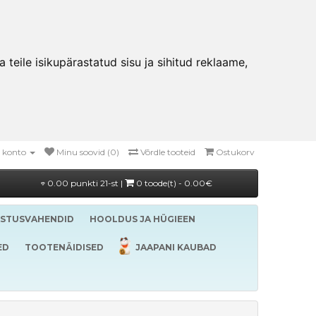
teile isikupärastatud sisu ja sihitud reklaame,
 konto
Minu soovid (0)
Võrdle tooteid
Ostukorv
0.00 punkti 21-st |
0 toode(t) - 0.00€
ASTUSVAHENDID
HOOLDUS JA HÜGIEEN
ED
TOOTENÄIDISED
JAAPANI KAUBAD