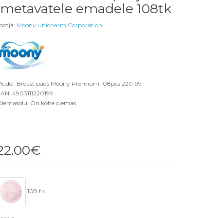
imetavatele emadele 108tk
ootja:
Moony Unicharm Corporation
udel: Breast pads Moony Premium 108pcs 220199
AN: 4903111220199
lemasolu: On kohe olemas
22.00€
108 tk.