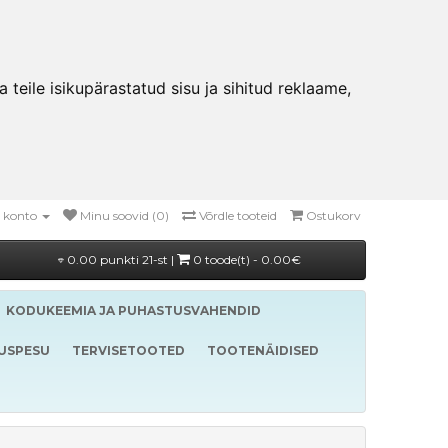
teile isikupärastatud sisu ja sihitud reklaame,
 konto
Minu soovid (0)
Võrdle tooteid
Ostukorv
0.00 punkti 21-st |
0 toode(t) - 0.00€
KODUKEEMIA JA PUHASTUSVAHENDID
LUSPESU
TERVISETOOTED
TOOTENÄIDISED