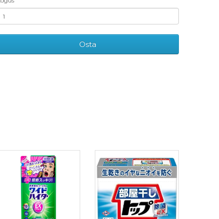
ogus
Osta