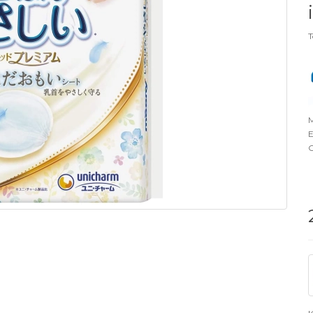
T
M
E
O