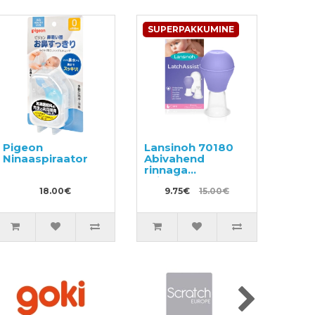
SUPERPAKKUMINE
Pigeon
Lansinoh 70180
Ninaaspiraator
Abivahend
rinnaga
toitmiseks
18.00€
9.75€
15.00€