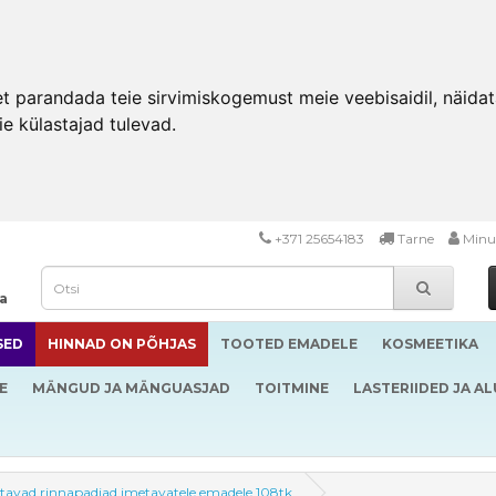
 parandada teie sirvimiskogemust meie veebisaidil, näidata 
ie külastajad tulevad.
+371 25654183
Tarne
Minu
da
SED
HINNAD ON PÕHJAS
TOOTED EMADELE
KOSMEETIKA
E
MÄNGUD JA MÄNGUASJAD
TOITMINE
LASTERIIDED JA A
tavad rinnapadjad imetavatele emadele 108tk