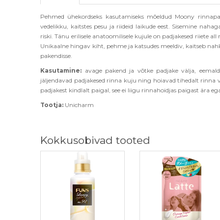
Pehmed ühekordseks kasutamiseks mõeldud Moony rinnapadj
vedelikku, kaitstes pesu ja riideid laikude eest. Sisemine na
riski. Tänu erilisele anatoomilisele kujule on padjakesed riiete al
Unikaalne hingav kiht, pehme ja katsudes meeldiv, kaitseb nahka
pakendisse.
Kasutamine:
avage pakend ja võtke padjake välja, eemaldag
jäljendavad padjakesed rinna kuju ning hoiavad tihedalt rinna
padjakest kindlalt paigal, see ei liigu rinnahoidjas paigast ära ega 
Tootja
:
Unicharm
Kokkusobivad tooted