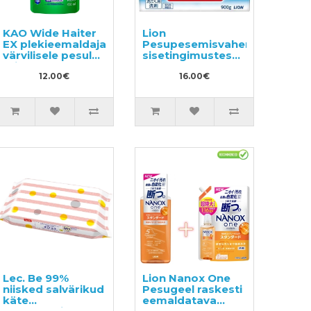
KAO Wide Haiter
Lion
EX plekieemaldaja
Pesupesemisvahend
värvilisele pesule
sisetingimustes
täitepakend
pesu
450ml
12.00€
kuivatamiseks
16.00€
900g
Lec. Be 99%
Lion Nanox One
niisked salvärikud
Pesugeel raskesti
käte
eemaldatava