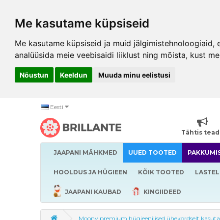
Me kasutame küpsiseid
Me kasutame küpsiseid ja muid jälgimistehnoloogiaid, et
analüüsida meie veebisaidi liiklust ning mõista, kust me
Nõustun
Keeldun
Muuda minu eelistusi
Eesti
Tähtis tea
JAAPANI MÄHKMED
UUED TOOTED
PAKKUMI
HOOLDUS JA HÜGIEEN
KÕIK TOOTED
LASTEL
JAAPANI KAUBAD
KINGIIDEED
Moony premium hügieenilised ühekordselt kasuta