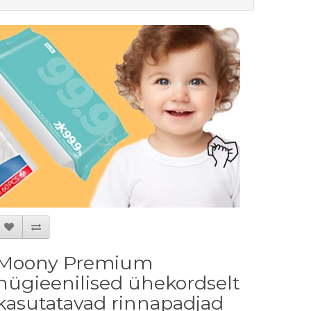
Moony Premium
hügieenilised ühekordselt
kasutatavad rinnapadjad