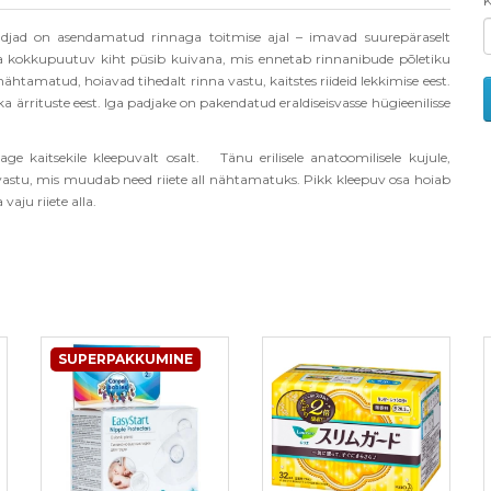
K
ad on asendamatud rinnaga toitmise ajal – imavad suurepäraselt
haga kokkupuutuv kiht püsib kuivana, mis ennetab rinnanibude põletiku
l nähtamatud, hoiavad tihedalt rinna vastu, kaitstes riideid lekkimise eest.
 ärrituste eest. Iga padjake on pakendatud eraldiseisvasse hügieenilisse
e kaitsekile kleepuvalt osalt. Tänu erilisele anatoomilisele kujule,
 vastu, mis muudab need riiete all nähtamatuks. Pikk kleepuv osa hoiab
vaju riiete alla.
SUPERPAKKUMINE