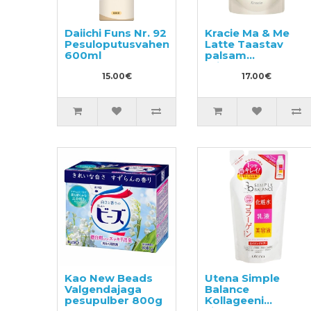
Daiichi Funs Nr. 92
Kracie Ma & Me
Pesuloputusvahend
Latte Taastav
600ml
palsam
täitepakend 360g
15.00€
17.00€
Kao New Beads
Utena Simple
Valgendajaga
Balance
pesupulber 800g
Kollageeni