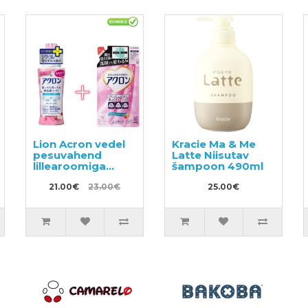
Lion Acron vedel
Kracie Ma & Me
pesuvahend
Latte Niisutav
lillearoomiga
šampoon 490ml
450ml +
täitepakend
21.00€
23.00€
25.00€
400ml