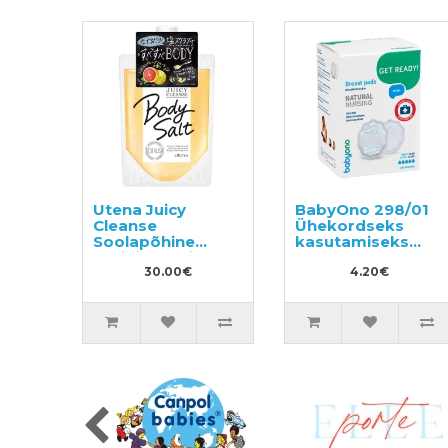
Utena Juicy
BabyOno 298/01
Cleanse
Ühekordseks
Soolapõhine
kasutamiseks
greibilõhnaline
mõeldud
kehakoorija 300g
30.00€
rinnapadjad 24tk
4.20€