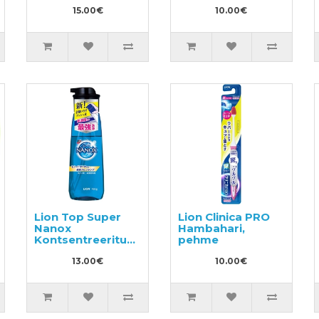
hammaste
puhastamiseks,
puhastamiseks
15.00€
vahetusplokk
10.00€
42tk
300ml
Lion Top Super
Lion Clinica PRO
Nanox
Hambahari,
Kontsentreeritud
pehme
vedel
pesupesemisvahend,
13.00€
10.00€
pumbaga pudelis
400ml