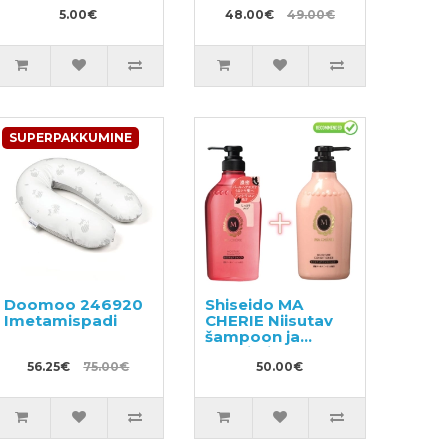
puhastamiseks
mustuse vastu
60tk
5.00€
640g + täide
48.00€
49.00€
1160g
SUPERPAKKUMINE
Doomoo 246920
Shiseido MA
Imetamispadi
CHERIE Niisutav
šampoon ja
konditsioneer
56.25€
75.00€
450ml
50.00€