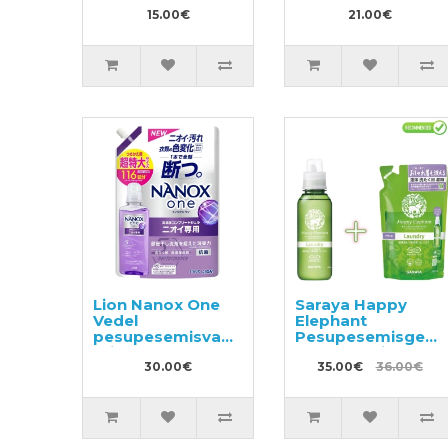
sisaldav
15.00€
näolosjoon-
21.00€
kreem, täide
200ml
Lion Nanox One
Saraya Happy
Vedel
Elephant
pesupesemisvahend
Pesupesemisgeel
täitepakend
600ml + täide
1160g
30.00€
540ml
35.00€
36.00€