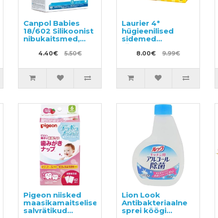
Canpol Babies
Laurier 4*
18/602 Silikoonist
hügieenilised
nibukaitsmed,
sidemed
suurus S
tiivakesteta
4.40€
5.50€
päevaseks
8.00€
9.99€
kasutamiseks
20,5cm 32tk
Pigeon niisked
Lion Look
maasikamaitselised
Antibakteriaalne
salvrätikud
sprei köögi