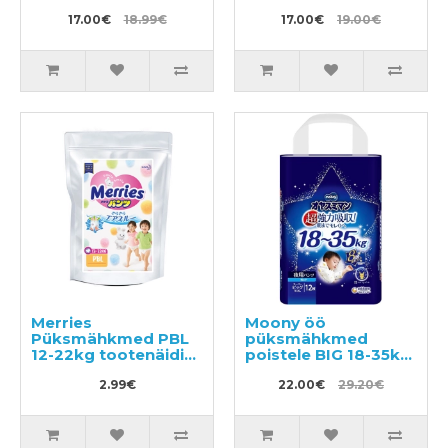
17.00€
18.99€
17.00€
19.00€
Merries
Moony öö
Püksmähkmed PBL
püksmähkmed
12-22kg tootenäidis
poistele BIG 18-35kg
3tk
12tk
2.99€
22.00€
29.20€