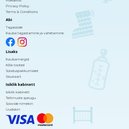
Makseviis
Privacy Policy
Terms & Conditions
Abi
Tagasiside
Kauba tagastamine ja vahetamine
Lisaks
Kaubamärgid
Kõik tooted
Sooduspakkumised
Sisukaart
Isiklik kabinett
Isiklik kabinett
Tellimuste ajalugu
Soovide nimekiri
Uudiskiri