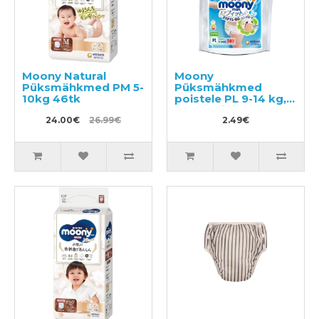
Moony Natural
Moony
Püksmähkmed PM 5-
Püksmähkmed
10kg 46tk
poistele PL 9-14 kg,
tootenäidis 3tk
24.00€
26.99€
2.49€