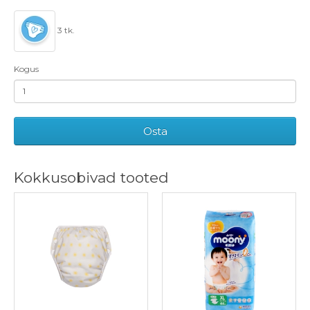
3 tk.
Kogus
Osta
Kokkusobivad tooted