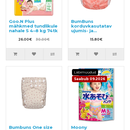
Goo.N Plus
BumBuns
mähkmed tundlikule
korduvkasutatav
nahale S 4–8 kg 74tk
ujumis- ja
potitreeningu mähe
26.00€
30.00€
S 8–11kg
15.80€
Läbimüüdud
Saabub 09.2026
Bumbuns One size
Moony