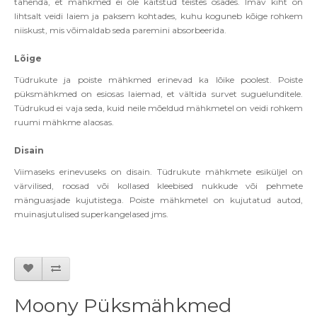
tähenda, et mähkmed ei ole kaitstud teistes osades. Imav kiht on
lihtsalt veidi laiem ja paksem kohtades, kuhu koguneb kõige rohkem
niiskust, mis võimaldab seda paremini absorbeerida.
Lõige
Tüdrukute ja poiste mähkmed erinevad ka lõike poolest. Poiste
püksmähkmed on esiosas laiemad, et vältida survet suguelunditele.
Tüdrukud ei vaja seda, kuid neile mõeldud mähkmetel on veidi rohkem
ruumi mähkme alaosas.
Disain
Viimaseks erinevuseks on disain. Tüdrukute mähkmete esiküljel on
värvilised, roosad või kollased kleebised nukkude või pehmete
mänguasjade kujutistega. Poiste mähkmetel on kujutatud autod,
muinasjutulised superkangelased jms.
Moony Püksmähkmed