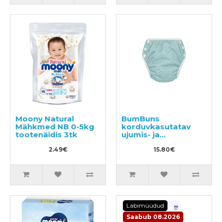
Moony Natural
BumBuns
Mähkmed NB 0-5kg
korduvkasutatav
tootenäidis 3tk
ujumis- ja
potitreeningu mähe
2.49€
M 11–15 kg
15.80€
Läbimüüdud
Saabub 08.2026