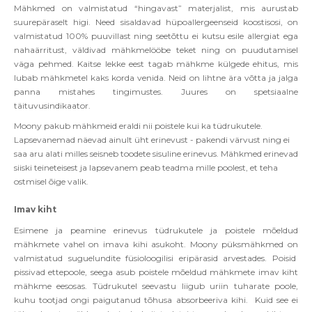
Mähkmed on valmistatud “hingavast” materjalist, mis aurustab
suurepäraselt higi. Need sisaldavad hüpoallergeenseid koostisosi, on
valmistatud 100% puuvillast ning seetõttu ei kutsu esile allergiat ega
nahaärritust, väldivad mähkmelööbe teket ning on puudutamisel
väga pehmed. Kaitse lekke eest tagab mähkme külgede ehitus, mis
lubab mähkmetel kaks korda venida. Neid on lihtne ära võtta ja jalga
panna mistahes tingimustes. Juures on spetsiaalne
täituvusindikaator.
Moony pakub mähkmeid eraldi nii poistele kui ka tüdrukutele.
Lapsevanemad näevad ainult üht erinevust - pakendi värvust ning ei
saa aru alati milles seisneb toodete sisuline erinevus. Mähkmed erinevad
siiski teineteisest ja lapsevanem peab teadma mille poolest, et teha
ostmisel õige valik.
Imav kiht
Esimene ja peamine erinevus tüdrukutele ja poistele mõeldud
mähkmete vahel on imava kihi asukoht. Moony püksmähkmed on
valmistatud suguelundite füsioloogilisi eripärasid arvestades. Poisid
pissivad ettepoole, seega asub poistele mõeldud mähkmete imav kiht
mähkme eesosas. Tüdrukutel seevastu liigub uriin tuharate poole,
kuhu tootjad ongi paigutanud tõhusa absorbeeriva kihi. Kuid see ei