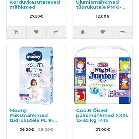
Korduvkasutatavad
Ujumismähkmed
mähkmed
tüdrukutele PM 6-
12kg 3tk
27.50€
12.00€
Moony
Goo.N Öised
Püksmähkmed
püksmähkmed XXXL
tüdrukutele PL 9-
15-35 kg 14tk
14kg 52tk
26.00€
28.00€
27.00€