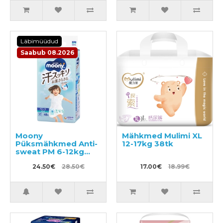
Läbimüüdud
Saabub 08.2026
Moony
Mähkmed Mulimi XL
Püksmähkmed Anti-
12-17kg 38tk
sweat PM 6-12kg
48tk
24.50€
28.50€
17.00€
18.99€