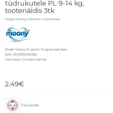
tüdrukutele PL 9-14 kg,
tootenäidis 3tk
Tootja:
Moony Unicharm Corporation
Mudel: Moony PL girls 9-14 kg sample 3pcs
EAN: 4903111206438s
Olemasolu: On kohe olemas
2.49€
Tüdrukutele