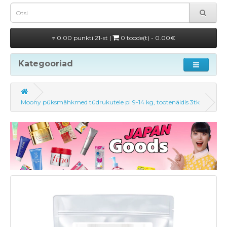
0.00 punkti 21-st |
0 toode(t) - 0.00€
Kategooriad
Moony püksmähkmed tüdrukutele pl 9-14 kg, tootenäidis 3tk