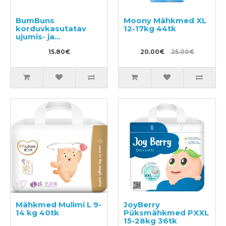
BumBuns
Moony Mähkmed XL
korduvkasutatav
12-17kg 44tk
ujumis- ja
potitreeningu mähe
S 8–11kg
15.80€
20.00€
25.00€
Mähkmed Mulimi L 9-
JoyBerry
14 kg 40tk
Püksmähkmed PXXL
15-28kg 36tk