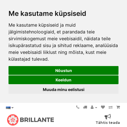
Me kasutame küpsiseid
Me kasutame küpsiseid ja muid
jälgimistehnoloogiaid, et parandada teie
sirvimiskogemust meie veebisaidil, näidata teile
isikupärastatud sisu ja sihitud reklaame, analüüsida
meie veebisaidi liiklust ning mõista, kust meie
külastajad tulevad.
Nõustun
Keeldun
Muuda minu eelistusi
Tähtis teada