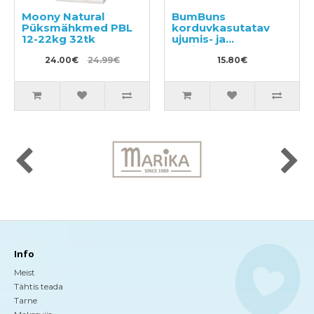
Moony Natural
BumBuns
Püksmähkmed PBL
korduvkasutatav
12-22kg 32tk
ujumis- ja
potitreeningu mähe
24.00€
24.99€
L 14–20kg
15.80€
Info
Meist
Tähtis teada
Tarne