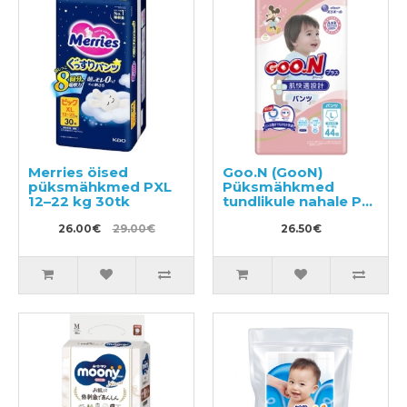
Merries öised
Goo.N (GooN)
püksmähkmed PXL
Püksmähkmed
12–22 kg 30tk
tundlikule nahale PL
9-14kg 44tk
26.00€
29.00€
26.50€