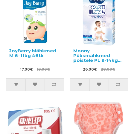
JoyBerry Mähkmed
Moony
M 6–11kg 46tk
Püksmähkmed
poistele PL 9-14kg
52tk
17.00€
19.00€
26.00€
28.00€