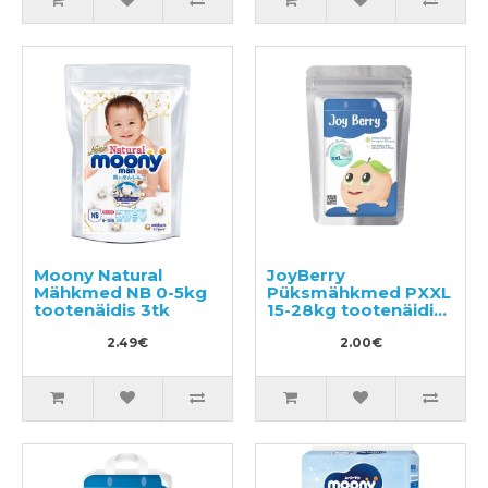
Moony Natural
JoyBerry
Mähkmed NB 0-5kg
Püksmähkmed PXXL
tootenäidis 3tk
15-28kg tootenäidis
3tk
2.49€
2.00€