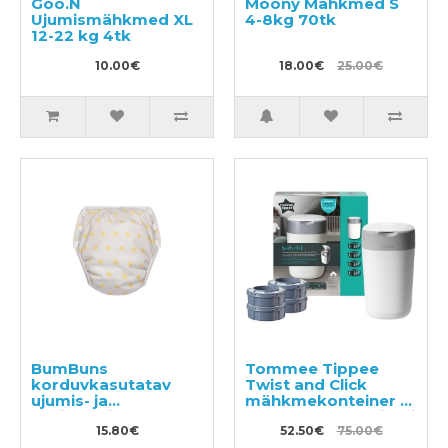
Goo.N
Moony Mähkmed S
Ujumismähkmed XL
4-8kg 70tk
12-22 kg 4tk
10.00€
18.00€
25.00€
BumBuns
Tommee Tippee
korduvkasutatav
Twist and Click
ujumis- ja
mähkmekonteiner +
potitreeningu mähe
4 mähkmekonteineri
M 11–15 kg
15.80€
kassetti
52.50€
75.00€