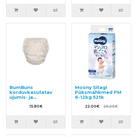
BumBuns
Moony Sitagi
korduvkasutatav
Püksmähkmed PM
ujumis- ja
6-12kg 52tk
potitreeningu mähe
S 8–11kg
15.80€
22.00€
26.00€