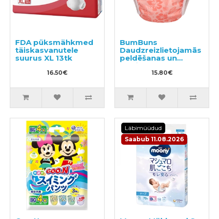
FDA püksmähkmed
BumBuns
täiskasvanutele
Daudzreizlietojamās
suurus XL 13tk
peldēšanas un
podiņmācību
16.50€
autiņbiksīte M 11–15
15.80€
kg
Läbimüüdud
Saabub 11.08.2026