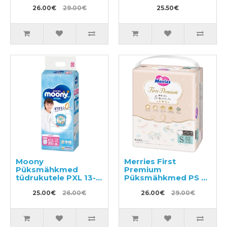
26.00€
29.00€
25.50€
Moony
Merries First
Püksmähkmed
Premium
tüdrukutele PXL 13-
Püksmähkmed PS 4-
28kg 26tk
8kg 52tk
25.00€
26.00€
26.00€
29.00€