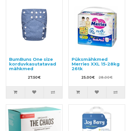
BumBuns One size
Püksmähkmed
korduvkasutatavad
Merries XXL 15-28kg
mähkmed
26tk
27.50€
25.00€
28.00€