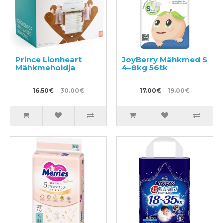
Prince Lionheart
JoyBerry Mähkmed S
Mähkmehoidja
4–8kg 56tk
16.50€
30.00€
17.00€
19.00€