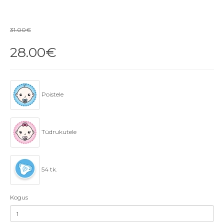
31.00€
28.00€
Poistele
Tüdrukutele
54 tk.
Kogus