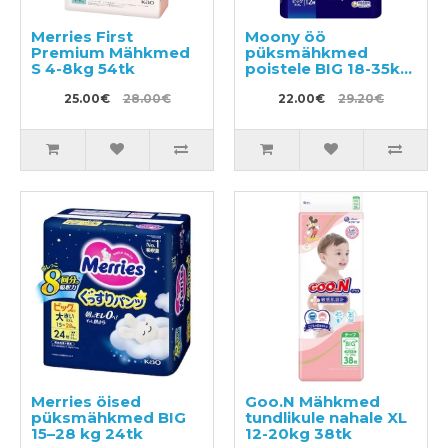
Merries First
Moony öö
Premium Mähkmed
püksmähkmed
S 4-8kg 54tk
poistele BIG 18-35kg
12tk
25.00€
28.00€
22.00€
29.20€
Merries öised
Goo.N Mähkmed
püksmähkmed BIG
tundlikule nahale XL
15–28 kg 24tk
12-20kg 38tk