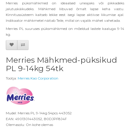
Merries püksmähkmed on ideaalsed uneajaks või pikkadeks
jalutuskäikudeks. Mähkmed liibuvad õrnalt lapse keha vastu.
Kinnitussüsteem kaitseb lekke eest isegi lapse aktiivse liikumise ajal.
Indikaator mähkmetel näitab Teile, millal on vajalik mähet vahetada.
Merries PL suuruses püksmähkmed on mõeldud lastele kaaluga 9-14
kg.
Merries Mähkmed-püksikud
PL 9-14kg 54tk
Tootja:
Merries Kao Corporation
Mudel: Merries PL 9-14kg 54pcs 443052
EAN: 4901301443052, B0DJPF8J4F
Olemasolu: On kohe olemas