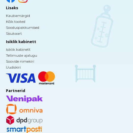
Lisaks
Kaubamärgid
Kõik tooted
Sooduspakkumised
Sisukaart
Isiklik kabinett
Isiklik kabinett
Tellimuste ajalugu
Soovide nimekiri
Uudiskiri
Partnerid