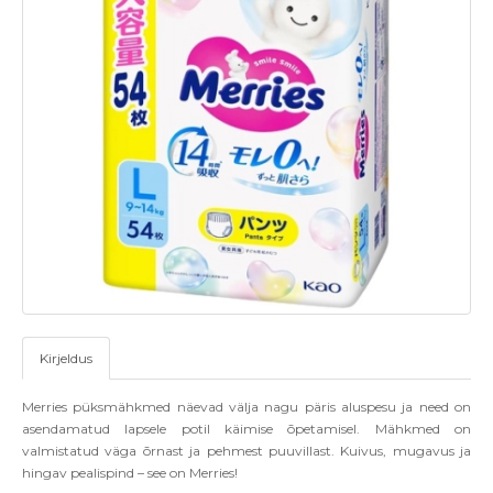
Kirjeldus
Merries püksmähkmed näevad välja nagu päris aluspesu ja need on
asendamatud lapsele potil käimise õpetamisel. Mähkmed on
valmistatud väga õrnast ja pehmest puuvillast. Kuivus, mugavus ja
hingav pealispind – see on Merries!