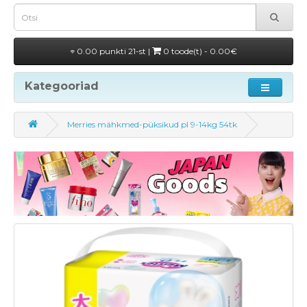
0.00 punkti 21-st |
0 toode(t) - 0.00€
Kategooriad
Merries mähkmed-püksikud pl 9-14kg 54tk