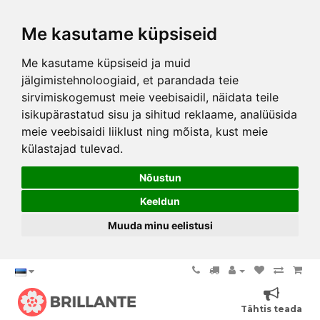
Me kasutame küpsiseid
Me kasutame küpsiseid ja muid
jälgimistehnoloogiaid, et parandada teie
sirvimiskogemust meie veebisaidil, näidata teile
isikupärastatud sisu ja sihitud reklaame, analüüsida
meie veebisaidi liiklust ning mõista, kust meie
külastajad tulevad.
Nõustun
Keeldun
Muuda minu eelistusi
Tähtis teada