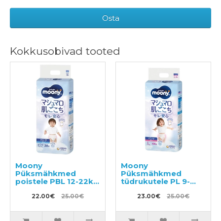
Osta
Kokkusobivad tooted
Moony
Moony
Püksmähkmed
Püksmähkmed
poistele PBL 12-22kg
tüdrukutele PL 9-
38tk
14kg 44tk
22.00€
25.00€
23.00€
25.00€