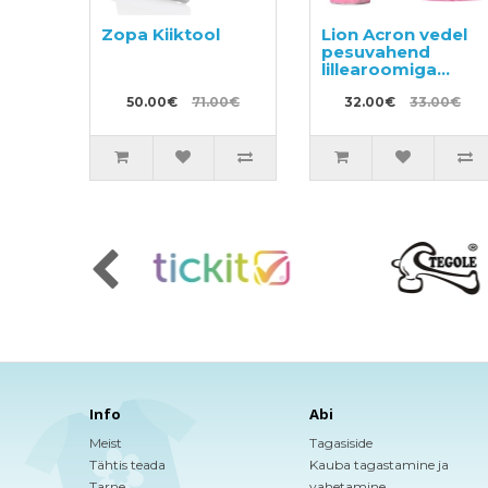
Zopa Kiiktool
Lion Acron vedel
pesuvahend
lillearoomiga
450ml +
50.00€
71.00€
täitepakend
32.00€
33.00€
850ml
Info
Abi
Meist
Tagasiside
Tähtis teada
Kauba tagastamine ja
Tarne
vahetamine