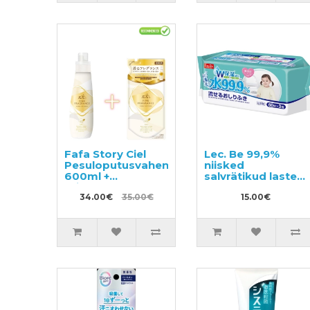
Fafa Story Ciel
Lec. Be 99,9%
Pesuloputusvahend
niisked
600ml +
salvrätikud lastele
täitepakend
180tk (60x3)
500ml
34.00€
35.00€
15.00€