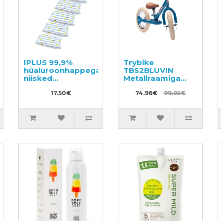
IPLUS 99,9%
Trybike
hüaluroonhappega
TBS2BLUVIN
niisked
Metallraamiga
salvrätikud
jooksuratas
beebile 480tk
17.50€
lastele
74.96€
99.95€
(6x80)