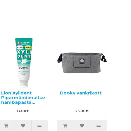
Lion Xylident
Dooky vankrikott
Piparmündimaitseline
hambapasta
ksülitooliga 120g
13.00€
25.00€