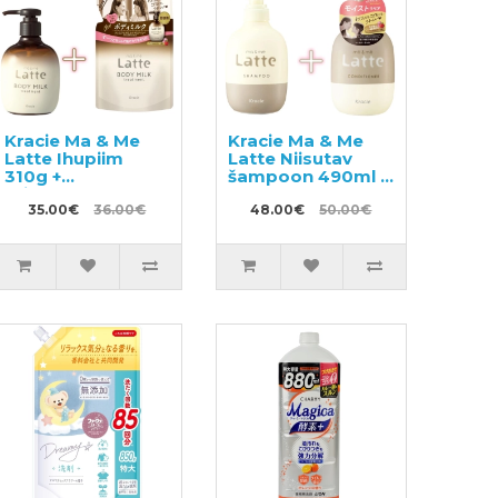
Kracie Ma & Me
Kracie Ma & Me
Latte Ihupiim
Latte Niisutav
310g +
šampoon 490ml +
täitepakend 250g
palsam 490g
35.00€
36.00€
48.00€
50.00€