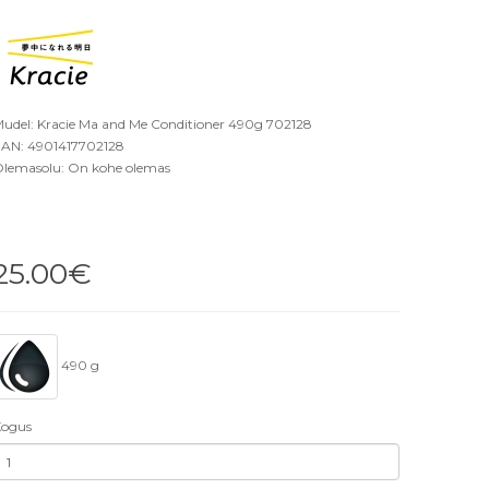
udel: Kracie Ma and Me Conditioner 490g 702128
AN: 4901417702128
lemasolu: On kohe olemas
25.00€
490 g
ogus