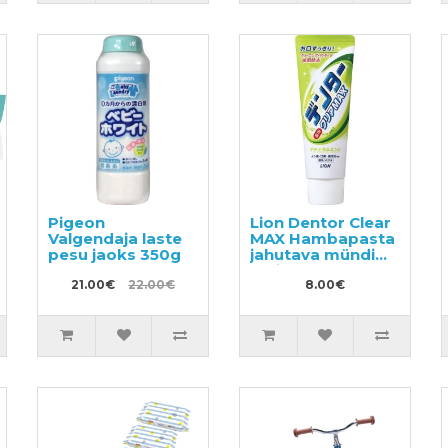
Pigeon
Lion Dentor Clear
Valgendaja laste
MAX Hambapasta
pesu jaoks 350g
jahutava mündi
maitsega 140g
21.00€
22.00€
8.00€