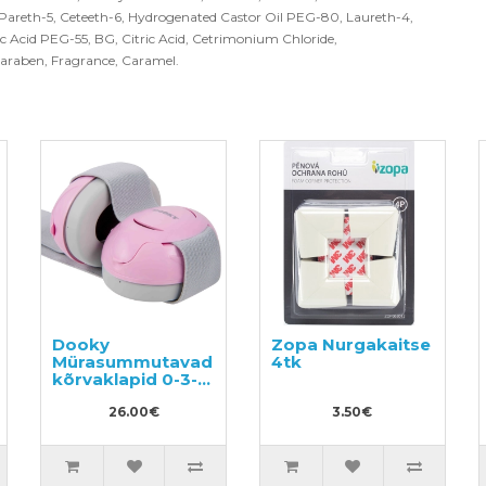
) Pareth-5, Ceteeth-6, Hydrogenated Castor Oil PEG-80, Laureth-4,
c Acid PEG-55, BG, Citric Acid, Cetrimonium Chloride,
araben, Fragrance, Caramel.
Dooky
Zopa Nurgakaitse
Mürasummutavad
4tk
kõrvaklapid 0-3-
aastastele lastele
26.00€
3.50€