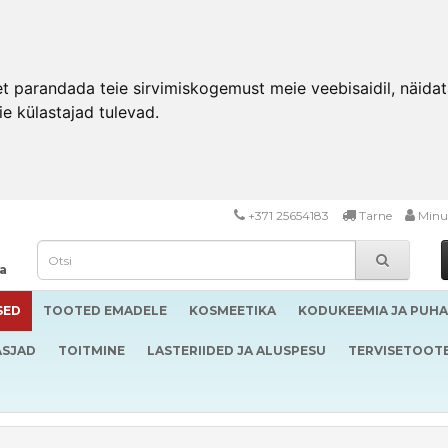
 parandada teie sirvimiskogemust meie veebisaidil, näidata 
ie külastajad tulevad.
+371 25654183
Tarne
Minu
da
SED
TOOTED EMADELE
KOSMEETIKA
KODUKEEMIA JA PUH
ASJAD
TOITMINE
LASTERIIDED JA ALUSPESU
TERVISETOOT