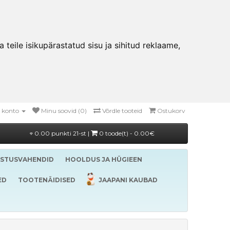
teile isikupärastatud sisu ja sihitud reklaame,
 konto
Minu soovid (0)
Võrdle tooteid
Ostukorv
0.00 punkti 21-st |
0 toode(t) - 0.00€
ASTUSVAHENDID
HOOLDUS JA HÜGIEEN
ED
TOOTENÄIDISED
JAAPANI KAUBAD