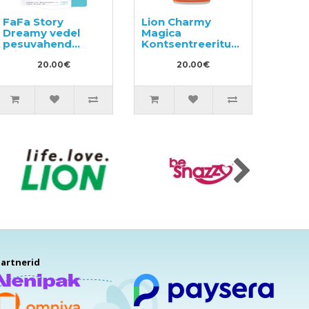
FaFa Story
Lion Charmy
Dreamy vedel
Magica
pesuvahend
Kontsentreeritud
täitepakend 850g
nõudepesuvahend
20.00€
880ml
20.00€
artnerid