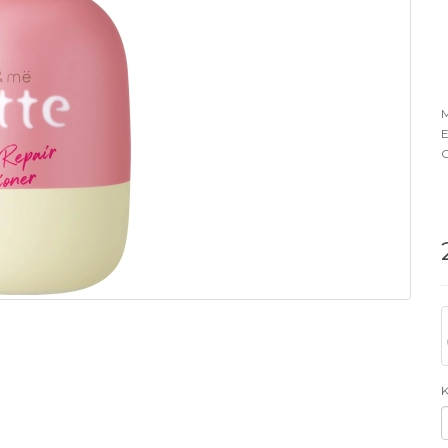
M
E
O
K