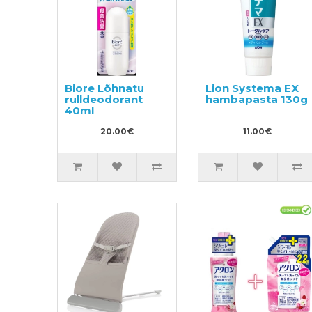
Biore Lõhnatu
Lion Systema EX
rulldeodorant
hambapasta 130g
40ml
20.00€
11.00€