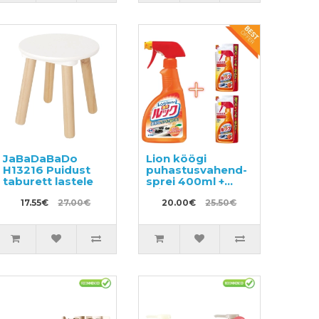
JaBaDaBaDo
Lion köögi
H13216 Puidust
puhastusvahend-
taburett lastele
sprei 400ml +
täitepakend 2tk
17.55€
27.00€
20.00€
25.50€