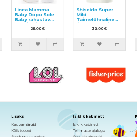
Linea Mamma
Shiseido Super
Baby Dopo Sole
Mild
Baby rahustav
Taimelõhnaline
päevitusjärgne
šampoon, täide
emulsioon
25.00€
1000ml
30.00€
lisakaitsega
sääskede eest
150ml
Lisaks
Isiklik kabinett
P
Kaubamärgid
Isiklik kabinett
Kõik tooted
Tellimuste ajalugu
Sooduspakkumised
Soovide nimekiri