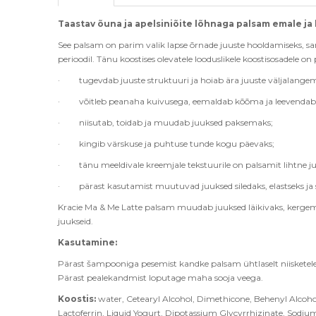
Taastav õuna ja apelsiniõite lõhnaga palsam emale ja 
See palsam on parim valik lapse õrnade juuste hooldamiseks, sam
perioodil. Tänu koostises olevatele looduslikele koostisosadele on
·
tugevdab juuste struktuuri ja hoiab ära juuste väljalangem
·
võitleb peanaha kuivusega, eemaldab kõõma ja leevendab 
·
niisutab, toidab ja muudab juuksed paksemaks;
·
kingib värskuse ja puhtuse tunde kogu päevaks;
·
tänu meeldivale kreemjale tekstuurile on palsamit lihtne j
·
pärast kasutamist muutuvad juuksed siledaks, elastseks ja s
Kracie Ma & Me Latte palsam muudab juuksed läikivaks, kergemi
juukseid.
Kasutamine:
Pärast šampooniga pesemist kandke palsam ühtlaselt niisketele j
Pärast pealekandmist loputage maha sooja veega.
Koostis:
water, Cetearyl Alcohol, Dimethicone, Behenyl Alcoho
Lactoferrin, Liquid Yogurt, Dipotassium Glycyrrhizinate, Sod