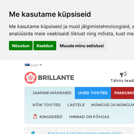
Me kasutame küpsiseid
Me kasutame küpsiseid ja muid jälgimistehnoloogiaid, et
analüüsida meie veebisaidi liiklust ning mõista, kust me
Nõustun
Keeldun
Muuda minu eelistusi
Eesti
Tähtis tea
JAAPANI MÄHKMED
UUED TOOTED
PAKKUMI
KÕIK TOOTED
LASTELE
MÄNGUD JA MÄNGU
KINGIIDEED
HINNAD ON PÕHJAS
Kracie ma & me latte taastav palsam 490g