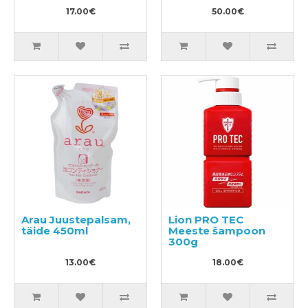
andev šampoon ja
17.00€
konditsioneer 450ml
50.00€
Arau Juustepalsam,
Lion PRO TEC
täide 450ml
Meeste šampoon
300g
13.00€
18.00€