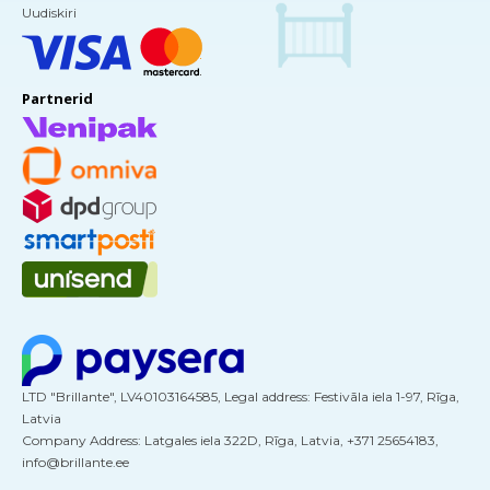
Uudiskiri
Partnerid
LTD "Brillante", LV40103164585, Legal address: Festivāla iela 1-97, Rīga,
Latvia
Company Address: Latgales iela 322D, Rīga, Latvia, +371 25654183,
info@brillante.ee