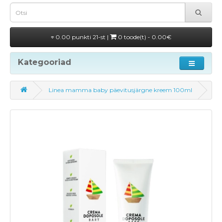
0.00 punkti 21-st |
0 toode(t) - 0.00€
Kategooriad
Linea mamma baby päevitusjärgne kreem 100ml