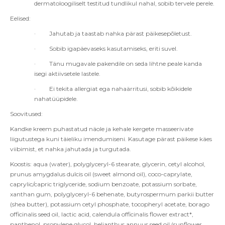
dermatoloogiliselt testitud tundlikul nahal, sobib tervele perele.
Eelised
:
·
Jahutab ja taastab nahka pärast päikesepõletust.
·
Sobib igapäevaseks kasutamiseks, eriti suvel.
·
Tänu mugavale pakendile on seda lihtne peale kanda
isegi aktiivsetele lastele.
·
Ei tekita allergiat ega nahaärritusi, sobib kõikidele
nahatüüpidele.
Soovitused:
Kandke kreem puhastatud näole ja kehale kergete masseerivate
liigutustega kuni täieliku imendumiseni. Kasutage pärast päikese käes
viibimist, et nahka jahutada ja turgutada.
Koostis: aqua (water), polyglyceryl-6 stearate, glycerin, cetyl alcohol,
prunus amygdalus dulcis oil (sweet almond oil), coco-caprylate,
caprylic/capric triglyceride, sodium benzoate, potassium sorbate,
xanthan gum, polyglyceryl-6 behenate, butyrospermum parkii butter
(shea butter), potassium cetyl phosphate, tocopheryl acetate, borago
officinalis seed oil, lactic acid, calendula officinalis flower extract*,
panthenol, propylene glycol, helianthus annuus seed oil (sunflower