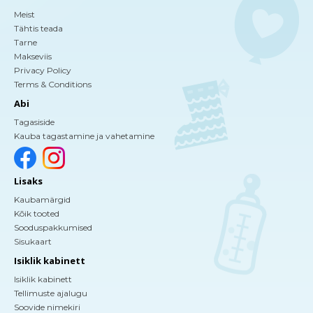
Meist
Tähtis teada
Tarne
Makseviis
Privacy Policy
Terms & Conditions
Abi
Tagasiside
Kauba tagastamine ja vahetamine
Lisaks
Kaubamärgid
Kõik tooted
Sooduspakkumised
Sisukaart
Isiklik kabinett
Isiklik kabinett
Tellimuste ajalugu
Soovide nimekiri