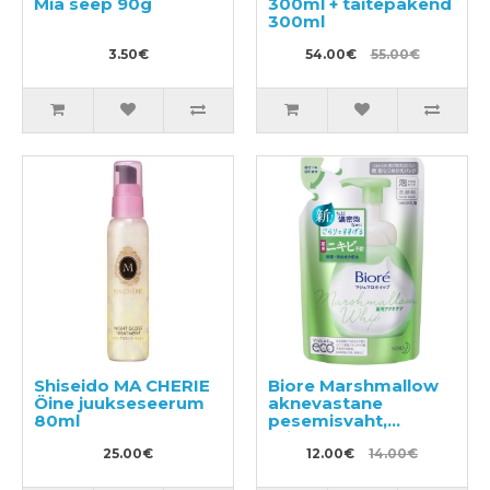
Mia seep 90g
300ml + täitepakend
300ml
3.50€
54.00€
55.00€
Shiseido MA CHERIE
Biore Marshmallow
Öine juukseseerum
aknevastane
80ml
pesemisvaht,
täitepakend 130ml
25.00€
12.00€
14.00€