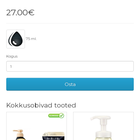
27.00€
75 ml.
Kogus
Osta
Kokkusobivad tooted