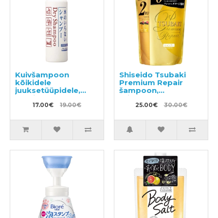
Kuivšampoon
Shiseido Tsubaki
kõikidele
Premium Repair
juuksetüüpidele,
šampoon,
sprei SHISEIDO
täitepakend 660ml
"Fressy", 150 ml
17.00€
19.00€
25.00€
30.00€