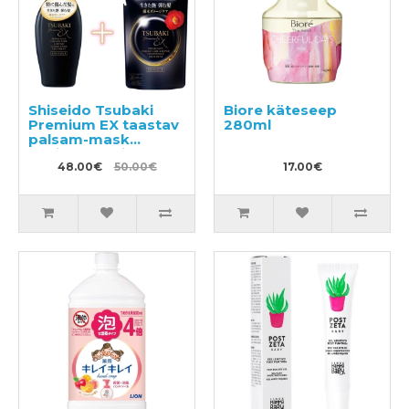
Shiseido Tsubaki
Biore käteseep
Premium EX taastav
280ml
palsam-mask
kahjustatud juustele
450ml + täide 300ml
48.00€
50.00€
17.00€