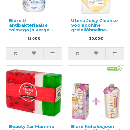
Biore U
Utena Juicy Cleanse
antibakteriaalse
Soolapõhine
toimega ja kerge
greibilõhnaline
tsitruselise lõhnaga
kehakoorija 300g
vedel käteseep-vaht
15.00€
30.00€
240ml
Beauty Jar Mamma
Biore Kehalosjoon