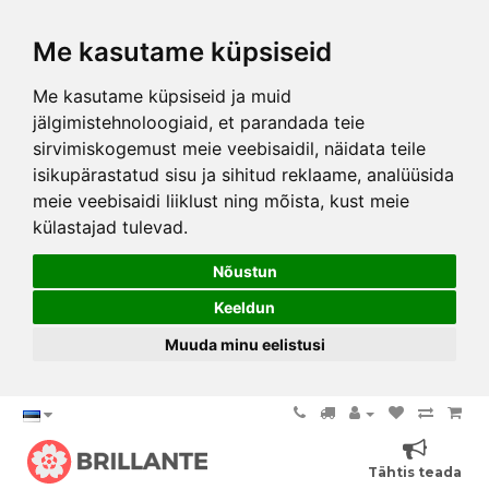
Me kasutame küpsiseid
Me kasutame küpsiseid ja muid
jälgimistehnoloogiaid, et parandada teie
sirvimiskogemust meie veebisaidil, näidata teile
isikupärastatud sisu ja sihitud reklaame, analüüsida
meie veebisaidi liiklust ning mõista, kust meie
külastajad tulevad.
Nõustun
Keeldun
Muuda minu eelistusi
Tähtis teada