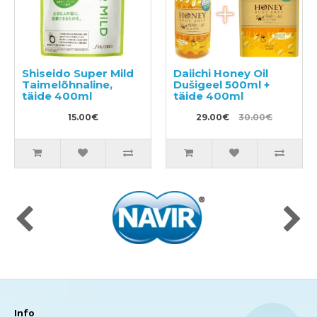
Shiseido Super Mild
Daiichi Honey Oil
Taimelõhnaline,
Dušigeel 500ml +
täide 400ml
täide 400ml
15.00€
29.00€
30.00€
Info