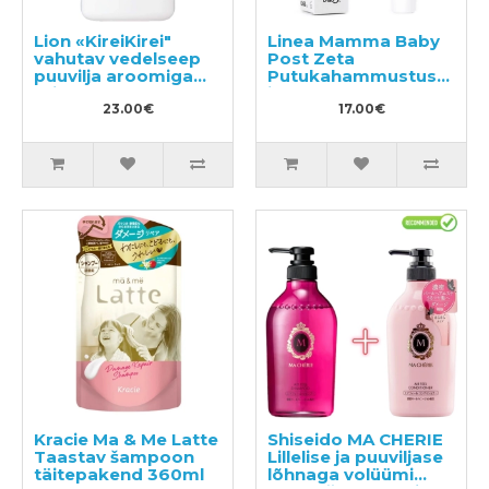
Lion «KireiKirei"
Linea Mamma Baby
vahutav vedelseep
Post Zeta
puuvilja aroomiga
Putukahammustuse
täitepakend 800ml
järgne geel 20ml
23.00€
17.00€
Kracie Ma & Me Latte
Shiseido MA CHERIE
Taastav šampoon
Lillelise ja puuviljase
täitepakend 360ml
lõhnaga volüümi