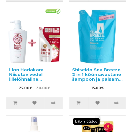
Lion Hadakara
Shiseido Sea Breeze
Niisutav vedel
2 in 1 kõõmavastane
lillelõhnaline
šampoon ja palsam
kehapesuseep
mentooliga, täide
500ml + täide 360ml
27.00€
30.00€
400ml
15.00€
Läbimüüdud