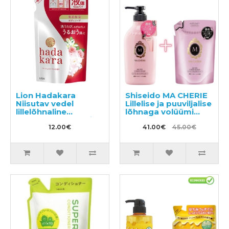
Lion Hadakara
Shiseido MA CHERIE
Niisutav vedel
Lillelise ja puuviljalise
lillelõhnaline
lõhnaga volüümi
kehapesuseep, täide
andev palsam 450ml
360ml
12.00€
+ taitepakend 380ml
41.00€
45.00€