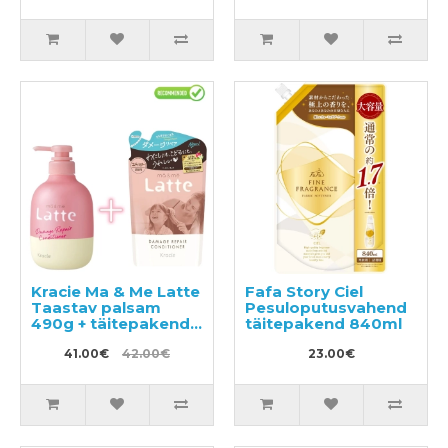
15tk
Kracie Ma & Me Latte
Fafa Story Ciel
Taastav palsam
Pesuloputusvahend
490g + täitepakend
täitepakend 840ml
360g
41.00€
42.00€
23.00€