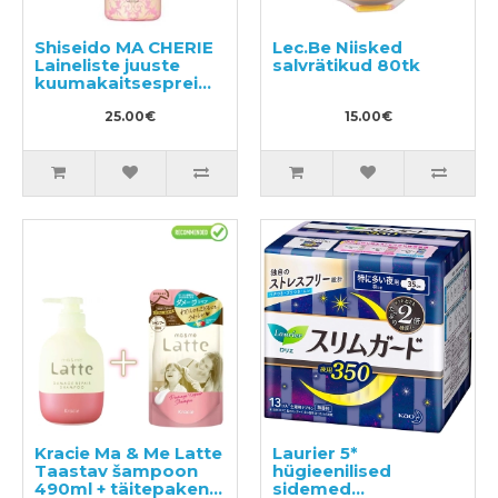
Shiseido MA CHERIE
Lec.Be Niisked
Laineliste juuste
salvrätikud 80tk
kuumakaitsesprei
250ml
25.00€
15.00€
Kracie Ma & Me Latte
Laurier 5*
Taastav šampoon
hügieenilised
490ml + täitepakend
sidemed