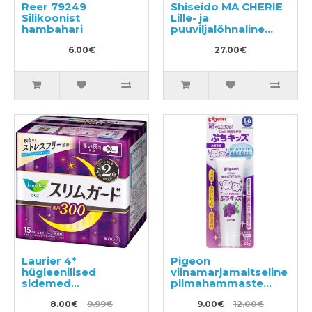
Reer 79249
Shiseido MA CHERIE
Silikoonist
Lille- ja
hambahari
puuviljalõhnaline
juukseõli 60ml
6.00€
27.00€
Laurier 4*
Pigeon
hügieenilised
viinamarjamaitseline
sidemed
piimahammaste
tiivakestega öiseks
pesugeel 50g
kasutamiseks 30cm
8.00€
9.99€
9.00€
12.00€