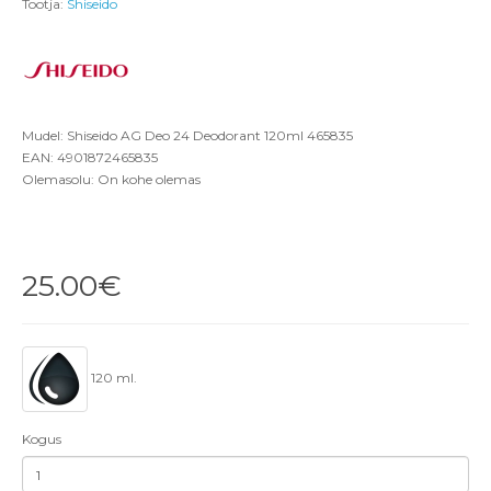
Tootja:
Shiseido
Mudel: Shiseido AG Deo 24 Deodorant 120ml 465835
EAN: 4901872465835
Olemasolu: On kohe olemas
25.00€
120 ml.
Kogus