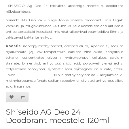
SHISEIDO
Ag
Deo
24 tsitruliste aroomiga meeste rulldeodorant
hõbeioonidega.
Shiseido
AG
Deo
24 – väga tõhus meeste deodorant, mis tagab
värskus- ja mugavustunde 24 tunniks. Selle koostis sisaldab aktiivseid
antibakteriaalseid koostisosi, mis neutraliseerivad ebameeldiva lõhna ja
takistavad bakterite levikut.
Koostis:
isopropylmethylphenol, calcined alum, Apacida-C, sodium
hyaluronate (2), low-temperature calcined zinc oxide, anhydrous
ethanol, concentrated glycerin, hydroxypropyl cellulose, calcium
stearate, L-menthol, anhydrous silicic acid, polyoxyethylene/methyl
polysiloxane copolymer, synthetic sodium/magnesium silicate, cross-
linked N,N-dimethylacrylamide-2-acrylamide-2-
methylpropanesulfonate sodium copolymer, silylated anhydrous silicic
acid, fragrance.
Shiseido AG Deo 24
Deodorant meestele 120ml