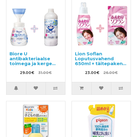
Biore U
Lion Soflan
antibakteriaalse
Loputusvahend
toimega ja kerge
650ml + täitepakend
tsitruselise lõhnaga
500ml
vedel käteseep-vaht
29.00€
31.00€
23.00€
26.00€
240ml + täitepakend
430ml