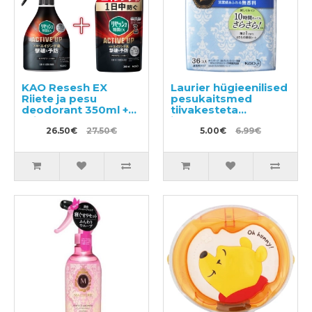
KAO Resesh EX
Laurier hügieenilised
Riiete ja pesu
pesukaitsmed
deodorant 350ml +
tiivakesteta
täide 300ml
igapäevaseks
26.50€
27.50€
kasutamiseks
5.00€
6.99€
tundlikule nahale
14cm 36tk