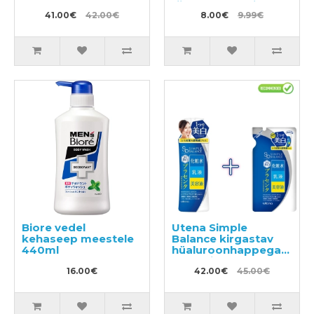
360ml
tiivakestega öiseks
41.00€
42.00€
kasutamiseks 35cm
8.00€
9.99€
13tk
Biore vedel
Utena Simple
kehaseep meestele
Balance kirgastav
440ml
hüaluroonhappega
näolosjoon 220ml +
16.00€
täide 200ml
42.00€
45.00€