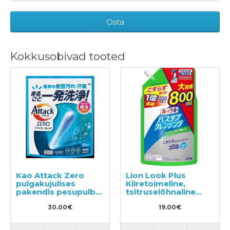
Osta
Kokkusobivad tooted
Kao Attack Zero
Lion Look Plus
pulgakujulises
Kiiretoimeline,
pakendis pesupulber
tsitruselõhnaline
34tk
vannitoapuhastusvahend
30.00€
täide 800ml
19.00€