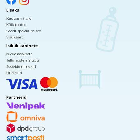
Lisaks
Kaubamärgid
Kõik tooted
Sooduspakkumised
Sisukaart
Isiklik kabinett
Isiklik kabinett
Tellimuste ajalugu
Soovide nimekiri
Uudiskiri
Partnerid