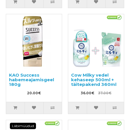
KAO Success
Cow Milky vedel
habemeajamisgeel
kehaseep 500ml +
180g
täitepakend 360ml
20.00€
36.00€
37.00€
Läbimüüdud