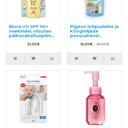
Biore UV SPF 50+
Pigeon lutipudelite ja
veekindel, niisutav
köögiviljade
päikesekaitsepiim
pesuvahend
lastele 70ml
täitepakend 700ml
21.00€
15.00€
18.00€