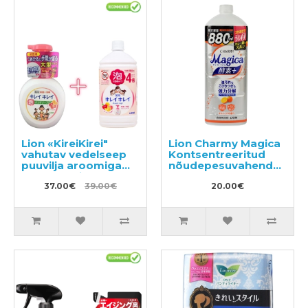
Lion «KireiKirei"
Lion Charmy Magica
vahutav vedelseep
Kontsentreeritud
puuvilja aroomiga
nõudepesuvahend
500ml + täitepakend
880ml
800ml
37.00€
39.00€
20.00€