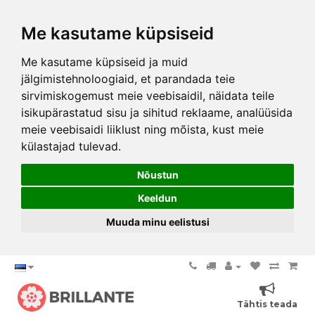
Me kasutame küpsiseid
Me kasutame küpsiseid ja muid
jälgimistehnoloogiaid, et parandada teie
sirvimiskogemust meie veebisaidil, näidata teile
isikupärastatud sisu ja sihitud reklaame, analüüsida
meie veebisaidi liiklust ning mõista, kust meie
külastajad tulevad.
Nõustun
Keeldun
Muuda minu eelistusi
Tähtis teada