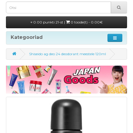
0.00 punkti 21-st |
0 toode(t) - 0.00€
Kategooriad
Shiseido ag deo 24 deodorant meestele 120ml