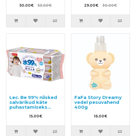
niisutamiseks ja
täide 720ml
toitmiseks 180ml +
50.00€
53.00€
29.00€
30.00€
täide 160ml
Lec. Be 99% niisked
FaFa Story Dreamy
salvärikud käte
vedel pesuvahend
puhastamiseks
400g
180tk (60x3)
15.00€
16.00€