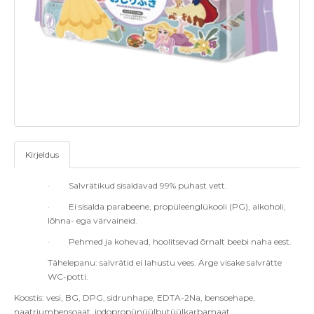
Kirjeldus
·
Salvrätikud sisaldavad 99% puhast vett.
·
Ei sisalda parabeene, propüleenglükooli (PG), alkoholi,
lõhna- ega värvaineid.
·
Pehmed ja kohevad, hoolitsevad õrnalt beebi naha eest.
Tähelepanu: salvrätid ei lahustu vees. Ärge visake salvrätte
WC-potti.
Koostis: vesi, BG, DPG, sidrunhape, EDTA-2Na, bensoehape,
naatriumbensoaat, jodopropünüülbutüülkarbamaat,