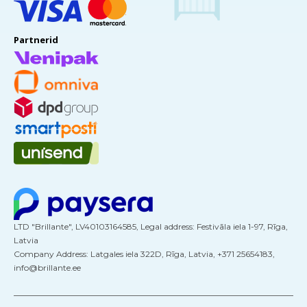
Partnerid
LTD "Brillante", LV40103164585, Legal address: Festivāla iela 1-97, Rīga,
Latvia
Company Address: Latgales iela 322D, Rīga, Latvia, +371 25654183,
info@brillante.ee