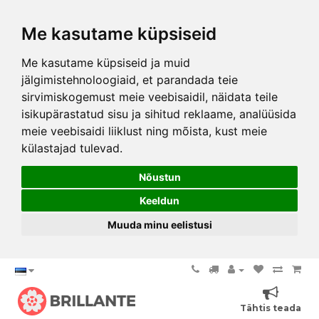
Me kasutame küpsiseid
Me kasutame küpsiseid ja muid
jälgimistehnoloogiaid, et parandada teie
sirvimiskogemust meie veebisaidil, näidata teile
isikupärastatud sisu ja sihitud reklaame, analüüsida
meie veebisaidi liiklust ning mõista, kust meie
külastajad tulevad.
Nõustun
Keeldun
Muuda minu eelistusi
Tähtis teada