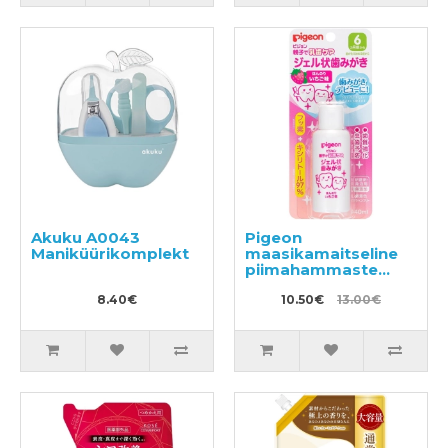
Akuku A0043
Pigeon
Maniküürikomplekt
maasikamaitseline
piimahammaste
pesugeel 40ml
8.40€
10.50€
13.00€