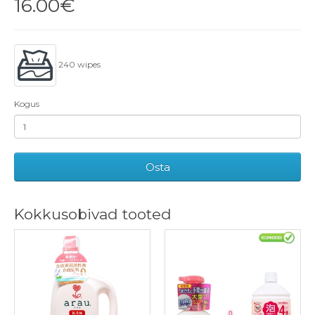
16.00€
240 wipes
Kogus
Osta
Kokkusobivad tooted