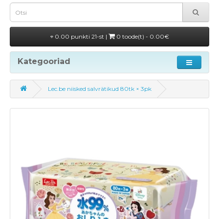
0.00 punkti 21-st |
0 toode(t) - 0.00€
Kategooriad
Lec.be niisked salvrätikud 80tk × 3pk