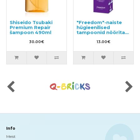
Shiseido Tsubaki
"Freedom"-naiste
Premium Repair
hügieenilised
šampoon 490ml
tampoonid nöörita
10tk
30.00€
13.00€
Info
Meist