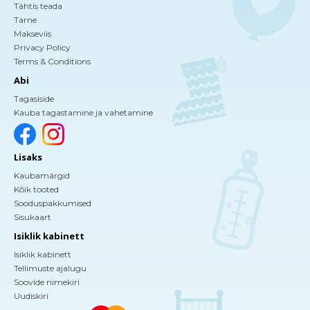
Tähtis teada
Tarne
Makseviis
Privacy Policy
Terms & Conditions
Abi
Tagasiside
Kauba tagastamine ja vahetamine
Lisaks
Kaubamärgid
Kõik tooted
Sooduspakkumised
Sisukaart
Isiklik kabinett
Isiklik kabinett
Tellimuste ajalugu
Soovide nimekiri
Uudiskiri