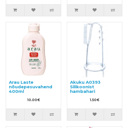
Arau Laste
Akuku A0393
nõudepesuvahend
Silikoonist
400ml
hambahari
10.00€
1.50€