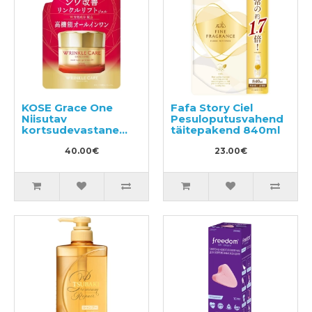
KOSE Grace One
Fafa Story Ciel
Niisutav
Pesuloputusvahend
kortsudevastane
täitepakend 840ml
näogeel-kreem,
täitepakend 90g
40.00€
23.00€