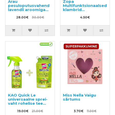
Arau
Zopa
pesuloputusvahend
Multifunktsionaalsed
lavendli aroomiga
klambrid
720ml + täitepakend
lapsevankrile
650ml
28.00€
30.00€
4.50€
SUPERPAKKUMINE
KAO Quick Le
Miss Nella Vaigu
universaalne sprei-
sārtums
vaht rohelise tee
aroomiga 300ml +
täitepakend 250ml
19.00€
21.00€
3.70€
7.00€