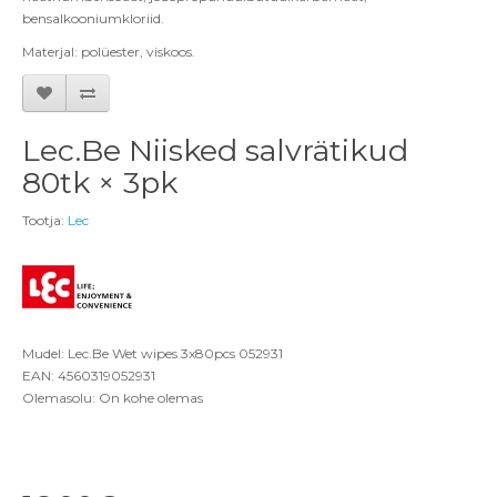
bensalkooniumkloriid.
Materjal: polüester, viskoos.
Lec.Be Niisked salvrätikud
80tk × 3pk
Tootja:
Lec
Mudel: Lec.Be Wet wipes 3x80pcs 052931
EAN: 4560319052931
Olemasolu: On kohe olemas