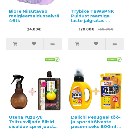
Biore Niisutavad
Trybike TBW3PNK
meigieemaldussalvrätikud
Puidust raamiga
46tk
laste jalgratas-
jooksuratas
24.00€
120.00€
160.00€
Utena Yuzu-yu
Daiichi Pesugeel töö-
Tsitrusviljade õlisid
ja spordirõivaste
sisaldav sprei juuste
pesemiseks 800ml +