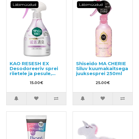
Läbimüüdud
Läbimüüdud
KAO RESESH EX
Shiseido MA CHERIE
Desodoreeriv sprei
Siluv kuumakaitsega
riietele ja pesule,
juuksesprei 250ml
seebi lõhnaga 370ml
15.00€
25.00€