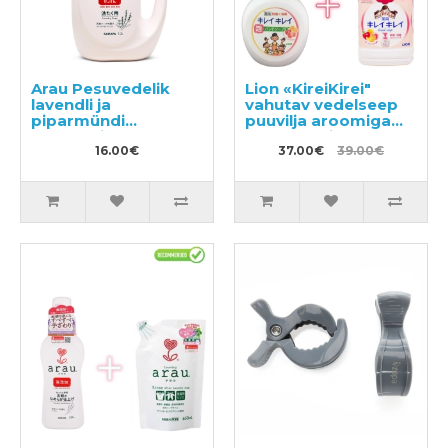
Arau Pesuvedelik
Lion «KireiKirei"
lavendli ja
vahutav vedelseep
piparmündi
puuvilja aroomiga
ekstraktidega
500ml + täitepakend
1200ml
16.00€
800ml
37.00€
39.00€