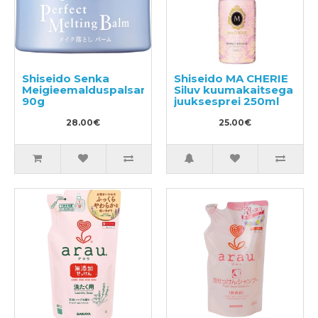
Shiseido Senka
Shiseido MA CHERIE
Meigieemalduspalsam
Siluv kuumakaitsega
90g
juuksesprei 250ml
28.00€
25.00€