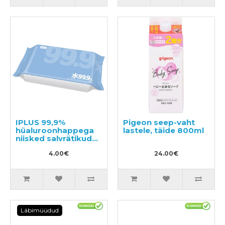
IPLUS 99,9%
Pigeon seep-vaht
hüaluroonhappega
lastele, täide 800ml
niisked salvrätikud
beebile 80tk
4.00€
24.00€
Läbimüüdud