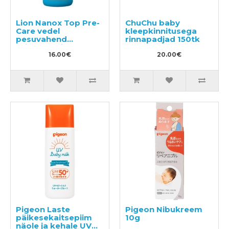
Lion Nanox Top Pre-
ChuChu baby
Care vedel
kleepkinnitusega
pesuvahend
rinnapadjad 150tk
toiduplekkide
eemaldamiseks
16.00€
20.00€
riietelt 160g
Pigeon Laste
Pigeon Nibukreem
päikesekaitsepiim
10g
näole ja kehale UV