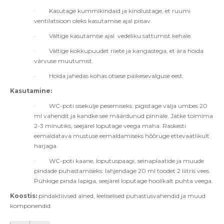
·
Kasutage kummikindaid ja kindlustage, et ruumi
ventilatsioon oleks kasutamise ajal piisav.
·
Vältige kasutamise ajal vedeliku sattumist kehale.
·
Vältige kokkupuudet riiete ja kangastega, et ära hoida
värvuse muutumist.
·
Hoida jahedas kohas otsese päikesevalguse eest.
Kasutamine:
·
WC-poti sisekülje pesemiseks:
pigistage välja umbes 20
ml vahendit ja kandke see määrdunud pinnale. Jätke toimima
2-3 minutiks, seejärel loputage veega maha. Raskesti
eemaldatava mustuse eemaldamiseks hõõruge ettevaatlikult
harjaga.
·
WC-poti kaane, loputuspaagi, seinaplaatide ja muude
pindade puhastamiseks:
lahjendage 20 ml toodet 2 liitris vees.
Pühkige pinda lapiga, seejärel loputage hoolikalt puhta veega.
Koostis:
pindaktiivsed ained, leeliselised puhastusvahendid ja muud
komponendid.