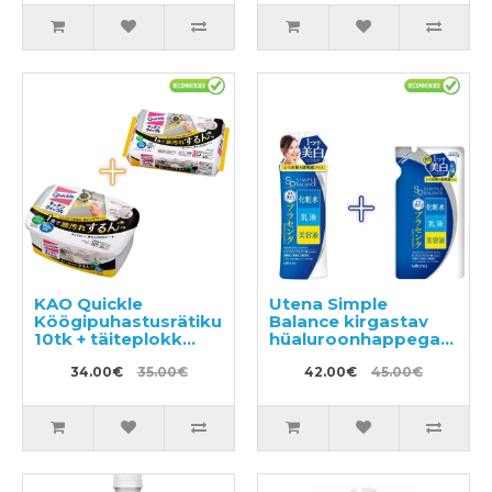
KAO Quickle
Utena Simple
Köögipuhastusrätikud
Balance kirgastav
10tk + täiteplokk
hüaluroonhappega
24tk
näolosjoon 220ml +
34.00€
35.00€
täide 200ml
42.00€
45.00€