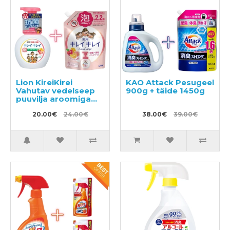
Lion KireiKirei
KAO Attack Pesugeel
Vahutav vedelseep
900g + täide 1450g
puuvilja aroomiga
250ml + täitepakend
450ml
20.00€
24.00€
38.00€
39.00€