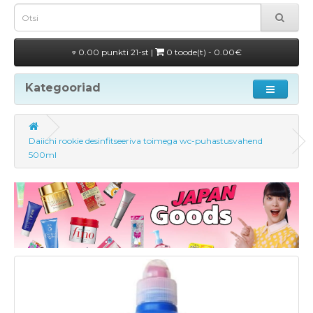
0.00 punkti 21-st |
0 toode(t) - 0.00€
Kategooriad
Daiichi rookie desinfitseeriva toimega wc-puhastusvahend
500ml