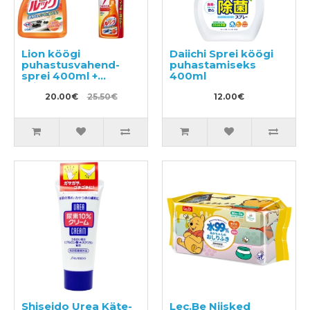
Lion köögi
Daiichi Sprei köögi
puhastusvahend-
puhastamiseks
sprei 400ml +
400ml
täitepakend 2tk
20.00€
25.50€
12.00€
Shiseido Urea Käte-
Lec.Be Niisked