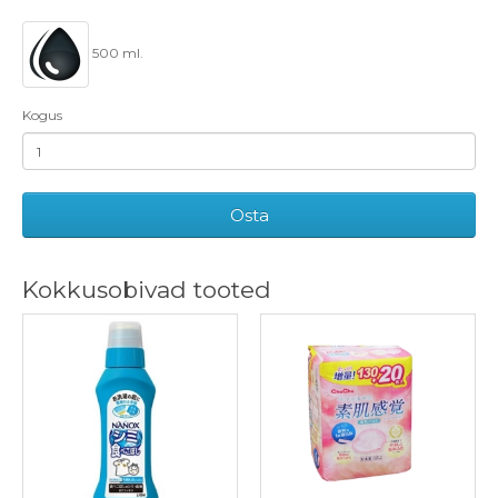
500 ml.
Kogus
Osta
Kokkusobivad tooted