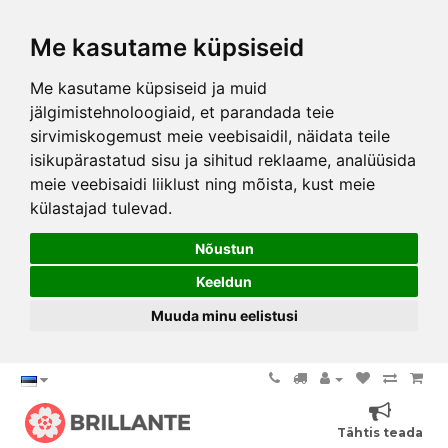
Me kasutame küpsiseid
Me kasutame küpsiseid ja muid
jälgimistehnoloogiaid, et parandada teie
sirvimiskogemust meie veebisaidil, näidata teile
isikupärastatud sisu ja sihitud reklaame, analüüsida
meie veebisaidi liiklust ning mõista, kust meie
külastajad tulevad.
Nõustun
Keeldun
Muuda minu eelistusi
Tähtis teada