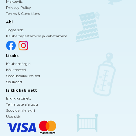
Makseviis
Privacy Policy
Terms & Conditions
Abi
Tagasiside
Kauba tagastamine ja vahetamine
Lisaks
Kaubamärgid
Kõik tooted
Sooduspakkumised
Sisukaart
Isiklik kabinett
Isiklik kabinett
Tellimuste ajalugu
Soovide nimekiri
Uudiskiri