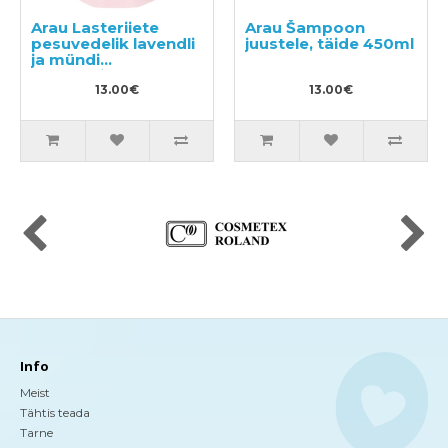
Arau Lasteriiete
Arau Šampoon
pesuvedelik lavendli
juustele, täide 450ml
ja mündi
ekstraktidega,
täitepakend 1000ml
13.00€
13.00€
Info
Meist
Tähtis teada
Tarne