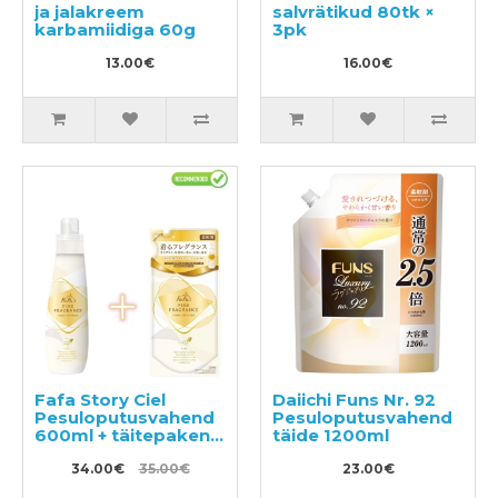
ja jalakreem
salvrätikud 80tk ×
karbamiidiga 60g
3pk
13.00€
16.00€
Fafa Story Ciel
Daiichi Funs Nr. 92
Pesuloputusvahend
Pesuloputusvahend
600ml + täitepakend
täide 1200ml
500ml
34.00€
35.00€
23.00€