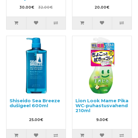
SPF50 50g
30.00€
32.00€
20.00€
Shiseido Sea Breeze
Lion Look Mame Pika
dušigeel 600ml
WC-puhastusvahend
210ml
25.00€
9.00€