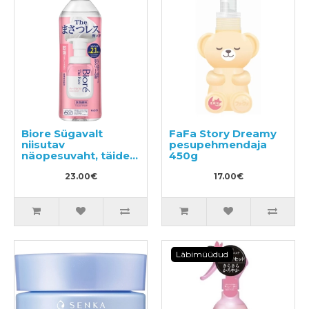
Biore Sügavalt
FaFa Story Dreamy
niisutav
pesupehmendaja
näopesuvaht, täide
450g
340ml
23.00€
17.00€
Läbimüüdud