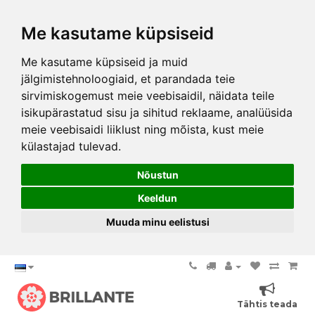
Me kasutame küpsiseid
Me kasutame küpsiseid ja muid
jälgimistehnoloogiaid, et parandada teie
sirvimiskogemust meie veebisaidil, näidata teile
isikupärastatud sisu ja sihitud reklaame, analüüsida
meie veebisaidi liiklust ning mõista, kust meie
külastajad tulevad.
Nõustun
Keeldun
Muuda minu eelistusi
Tähtis teada