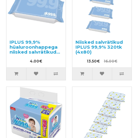
IPLUS 99,9%
Niisked salvrätikud
hüaluroonhappega
IPLUS 99,9% 320tk
niisked salvrätikud
(4x80)
beebile 80tk
4.00€
13.50€
16.00€