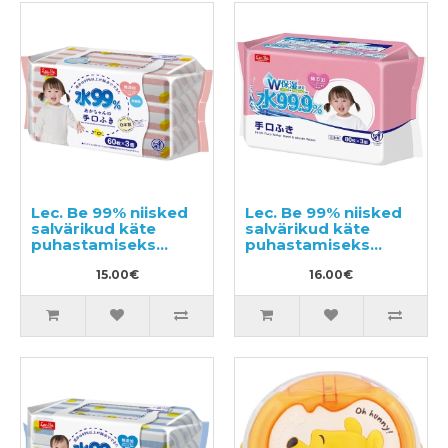
Lec. Be 99% niisked
Lec. Be 99% niisked
salvärikud käte
salvärikud käte
puhastamiseks
puhastamiseks
180tk (60x3)
240tk (80x3)
15.00€
16.00€