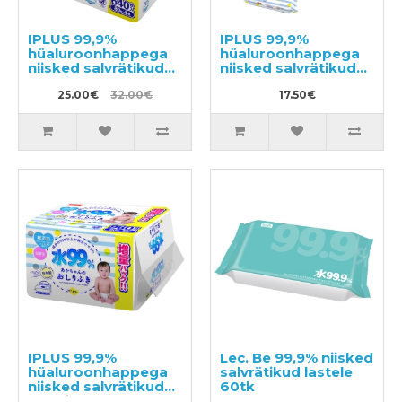
IPLUS 99,9%
IPLUS 99,9%
hüaluroonhappega
hüaluroonhappega
niisked salvrätikud
niisked salvrätikud
beebile 640tk (8x80)
beebile 480tk (6x80)
25.00€
32.00€
17.50€
IPLUS 99,9%
Lec. Be 99,9% niisked
hüaluroonhappega
salvrätikud lastele
niisked salvrätikud
60tk
beebile 960tk