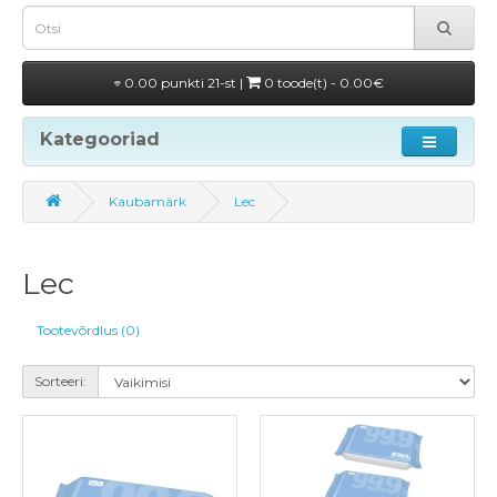
0.00 punkti 21-st |
0 toode(t) - 0.00€
Kategooriad
Kaubamärk
Lec
Lec
Tootevõrdlus (0)
Sorteeri: