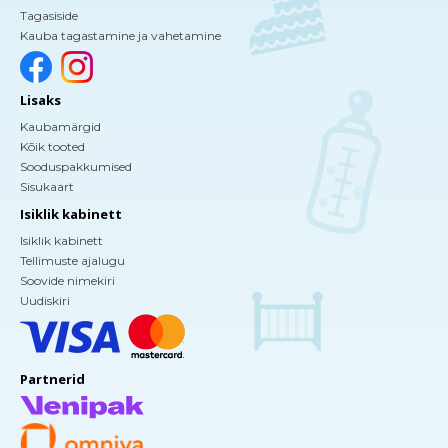
Tagasiside
Kauba tagastamine ja vahetamine
Lisaks
Kaubamärgid
Kõik tooted
Sooduspakkumised
Sisukaart
Isiklik kabinett
Isiklik kabinett
Tellimuste ajalugu
Soovide nimekiri
Uudiskiri
Partnerid