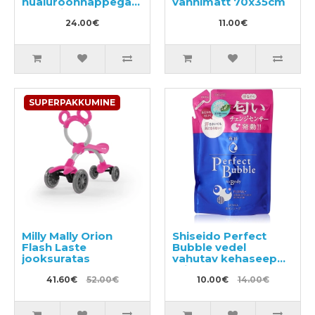
hüaluroonhappega
vannimatt 70x35cm
näolosjoon 220ml
24.00€
11.00€
SUPERPAKKUMINE
Milly Mally Orion
Shiseido Perfect
Flash Laste
Bubble vedel
jooksuratas
vahutav kehaseep
täitepakend 350ml
41.60€
52.00€
10.00€
14.00€