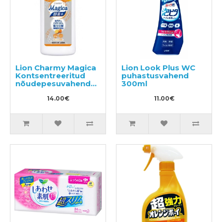
Lion Charmy Magica
Lion Look Plus WC
Kontsentreeritud
puhastusvahend
nõudepesuvahend
300ml
570ml
14.00€
11.00€