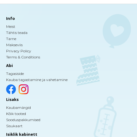
Info
Meist
Tähtis teada
Tarne
Makseviis
Privacy Policy
Terms & Conditions
Abi
Tagasiside
Kauba tagastamine ja vahetamine
Lisaks
Kaubamärgid
Kõik tooted
Sooduspakkumised
Sisukaart
Isiklik kabinett