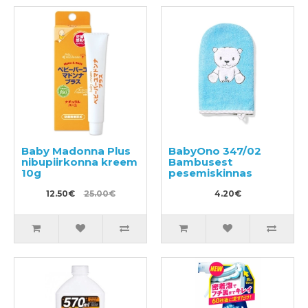
Baby Madonna Plus
BabyOno 347/02
nibupiirkonna kreem
Bambusest
10g
pesemiskinnas
12.50€
25.00€
4.20€