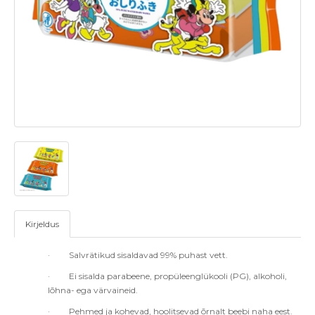
Kirjeldus
·
Salvrätikud sisaldavad 99% puhast vett.
·
Ei sisalda parabeene, propüleenglükooli (PG), alkoholi,
lõhna- ega värvaineid.
·
Pehmed ja kohevad, hoolitsevad õrnalt beebi naha eest.