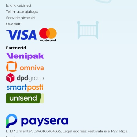
Isiklik kabinett
Tellimuste ajalugu
Soovide nimekiri
Uudiskiri
Partnerid
LTD "Brillante", LV40103164585, Legal address: Festivāla iela 1-97, Rīga,