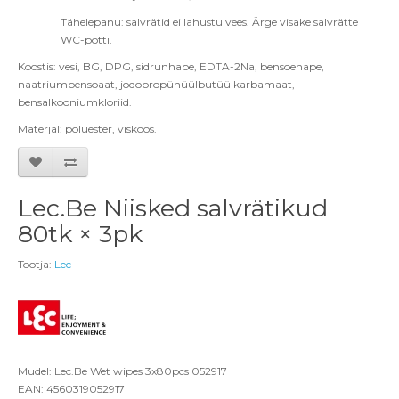
Tähelepanu: salvrätid ei lahustu vees. Ärge visake salvrätte
WC-potti.
Koostis: vesi, BG, DPG, sidrunhape, EDTA-2Na, bensoehape,
naatriumbensoaat, jodopropünüülbutüülkarbamaat,
bensalkooniumkloriid.
Materjal: polüester, viskoos.
Lec.Be Niisked salvrätikud
80tk × 3pk
Tootja:
Lec
Mudel: Lec.Be Wet wipes 3x80pcs 052917
EAN: 4560319052917