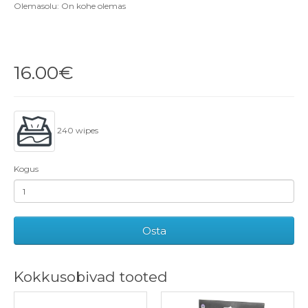
Olemasolu: On kohe olemas
16.00€
240 wipes
Kogus
Osta
Kokkusobivad tooted