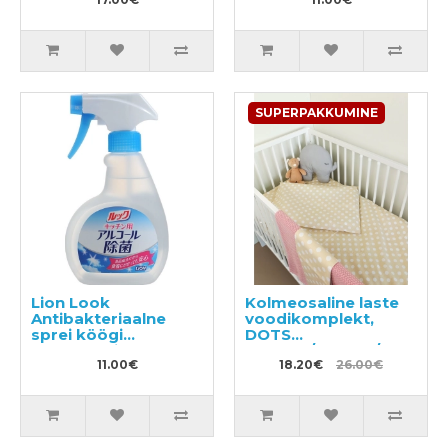
SUPERPAKKUMINE
Lion Look
Kolmeosaline laste
Antibakteriaalne
voodikomplekt,
sprei köögi
DOTS
puhastamiseks
100x135/120x60/40x60c
300ml
11.00€
18.20€
26.00€