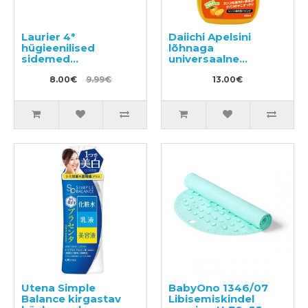
Laurier 4*
Daiichi Apelsini
hügieenilised
lõhnaga
sidemed
universaalne
tiivakestega
puhastusvahend
päevaseks
8.00€
9.99€
400ml
13.00€
kasutamiseks
20,5cm 24tk
Utena Simple
BabyOno 1346/07
Balance kirgastav
Libisemiskindel