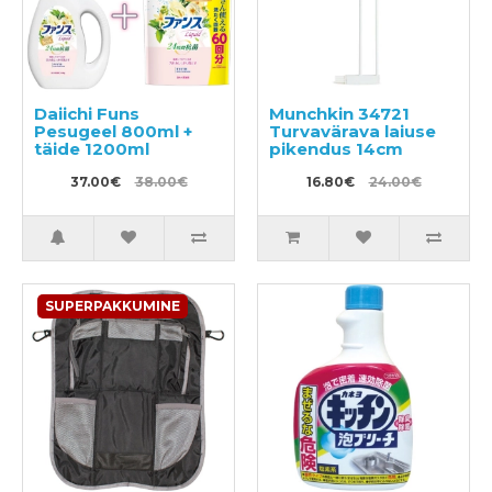
Daiichi Funs
Munchkin 34721
Pesugeel 800ml +
Turvavärava laiuse
täide 1200ml
pikendus 14cm
37.00€
38.00€
16.80€
24.00€
SUPERPAKKUMINE