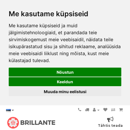
Me kasutame küpsiseid
Me kasutame küpsiseid ja muid
jälgimistehnoloogiaid, et parandada teie
sirvimiskogemust meie veebisaidil, näidata teile
isikupärastatud sisu ja sihitud reklaame, analüüsida
meie veebisaidi liiklust ning mõista, kust meie
külastajad tulevad.
Nõustun
Keeldun
Muuda minu eelistusi
Tähtis teada