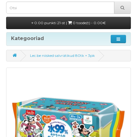
0.00 punkti 21-st |
0 toode(t) - 0.00€
Kategooriad
Lec.be niisked salvrätikud 80tk × 3pk