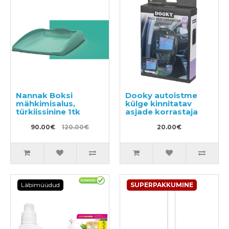
Nannak Boksi
Dooky autoistme
mähkimisalus,
külge kinnitatav
türkiissinine 1tk
asjade korrastaja
90.00€
120.00€
20.00€
Läbimüüdud
SUPERPAKKUMINE