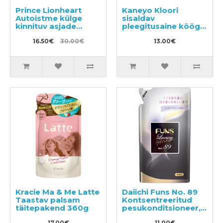
Prince Lionheart
Kaneyo Kloori
Autoistme külge
sisaldav
kinnituv asjade
pleegitusaine köögi
korrastaja
jaoks täide 400ml
16.50€
30.00€
13.00€
Kracie Ma & Me Latte
Daiichi Funs No. 89
Taastav palsam
Kontsentreeritud
täitepakend 360g
pesukonditsioneer,
täide 480ml
17.00€
11.00€