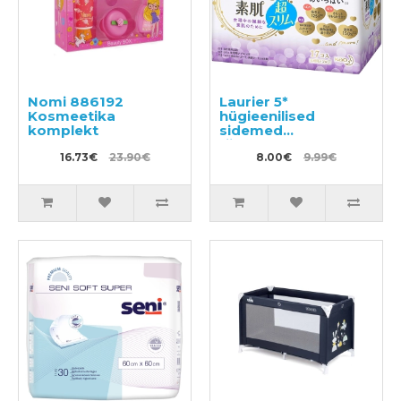
Nomi 886192
Laurier 5*
Kosmeetika
hügieenilised
komplekt
sidemed
tiivakestega
16.73€
23.90€
päevaseks
8.00€
9.99€
kasutamiseks 25cm
17tk