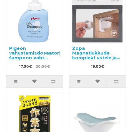
Pigeon
Zopa
vahustamisdosaatoriga
Magnetlukkude
šampoon-vaht
komplekt ustele ja
350ml
sahtlitele 4tk
17.00€
20.00€
19.00€