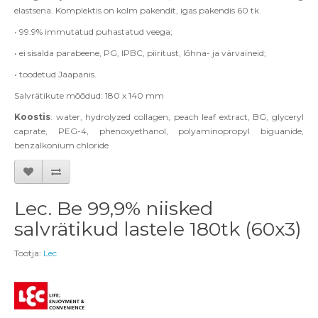
elastsena. Komplektis on kolm pakendit, igas pakendis 60 tk.
• 99.9% immutatud puhastatud veega;
• ei sisalda parabeene, PG, IPBC, piiritust, lõhna- ja värvaineid;
• toodetud Jaapanis.
Salvrätikute mõõdud: 180 x 140 mm
Koostis
: water, hydrolyzed collagen, peach leaf extract, BG, glyceryl
caprate, PEG-4, phenoxyethanol, polyaminopropyl biguanide,
benzalkonium chloride
Lec. Be 99,9% niisked
salvrätikud lastele 180tk (60x3)
Tootja:
Lec