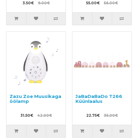
3.50€
9.00€
55.00€
56.00€
Zazu Zoe Muusikaga
JaBaDaBaDo T266
öölamp
Küünlaalus
31.50€
42.00€
22.75€
35.00€