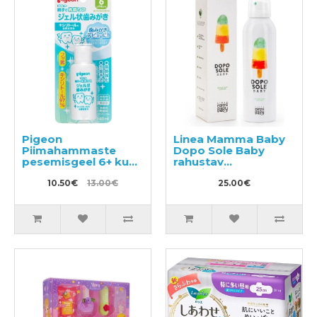
Pigeon
Linea Mamma Baby
Piimahammaste
Dopo Sole Baby
pesemisgeel 6+ kuud
rahustav
40ml
päevitusjärgne
10.50€
13.00€
emulsioon
25.00€
lisakaitsega
sääskede eest 150ml