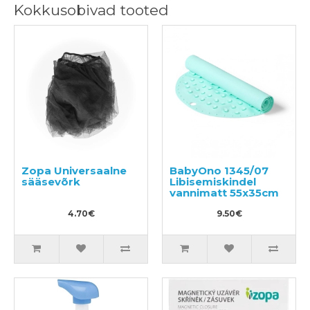
Kokkusobivad tooted
Zopa Universaalne
BabyOno 1345/07
sääsevõrk
Libisemiskindel
vannimatt 55x35cm
4.70€
9.50€