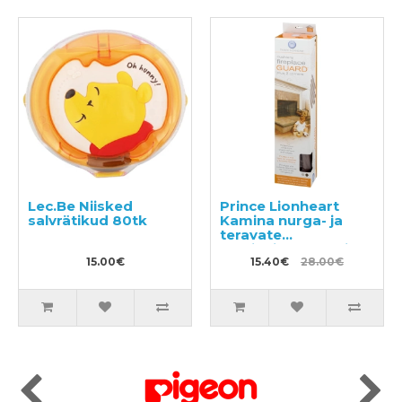
Lec.Be Niisked
Prince Lionheart
salvrätikud 80tk
Kamina nurga- ja
teravate
pealispindade kaitse
15.00€
15.40€
28.00€