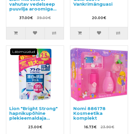
vahutav vedelseep
Vankrimänguasi
puuvilja aroomiga
500ml + täitepakend
800ml
37.00€
39.00€
20.00€
Läbimüüdud
Lion "Bright Strong"
Nomi 886178
hapnikupõhine
Kosmeetika
plekieemaldaja
komplekt
antibakteriaalse
toimega
23.00€
16.73€
23.90€
täitepakend 1200ml