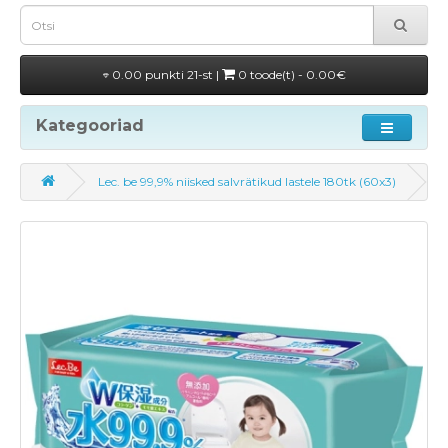
0.00 punkti 21-st |
0 toode(t) - 0.00€
Kategooriad
Lec. be 99,9% niisked salvrätikud lastele 180tk (60x3)