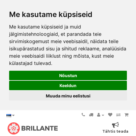
Me kasutame küpsiseid
Me kasutame küpsiseid ja muid
jälgimistehnoloogiaid, et parandada teie
sirvimiskogemust meie veebisaidil, näidata teile
isikupärastatud sisu ja sihitud reklaame, analüüsida
meie veebisaidi liiklust ning mõista, kust meie
külastajad tulevad.
Nõustun
Keeldun
Muuda minu eelistusi
Tähtis teada