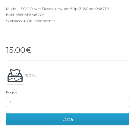
Mudel: LEC 999-wet Flushable wipes 60px3 180pcs 048705
EAN: 4560319048705
Olemasolu: On kohe olemas
15.00€
180 tk
Kogus
Osta