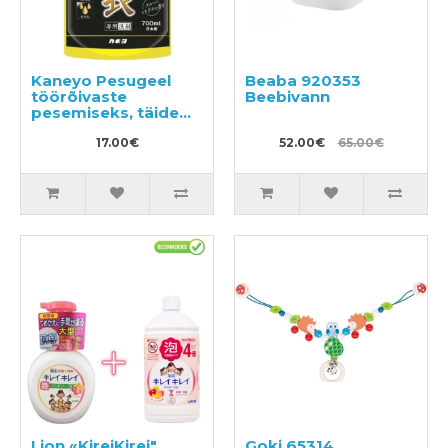
Kaneyo Pesugeel
Beaba 920353
töörõivaste
Beebivann
pesemiseks, täide
700ml
17.00€
52.00€
65.00€
Lion «KireiKirei"
Goki 65314