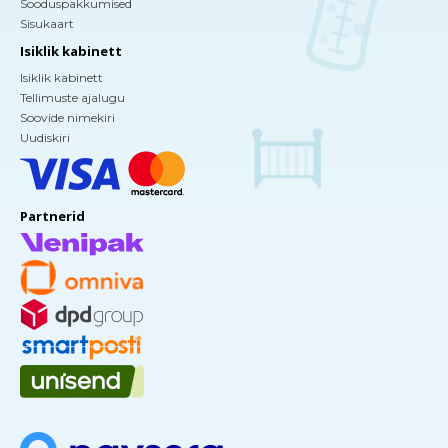
Sooduspakkumised
Sisukaart
Isiklik kabinett
Isiklik kabinett
Tellimuste ajalugu
Soovide nimekiri
Uudiskiri
Partnerid