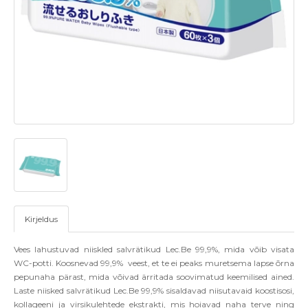
Kirjeldus
Vees lahustuvad niiskled salvrätikud
Lec.Be 99,9%,
mida võib visata
WC-potti. Koosnevad 99,9% veest, et te ei peaks muretsema lapse õrna
pepunaha pärast, mida võivad ärritada soovimatud keemilised ained.
Laste niisked salvrätikud
Lec.Be 99,9%
sisaldavad niisutavaid koostisosi,
kollageeni ja virsikulehtede ekstrakti, mis hoiavad naha terve ning