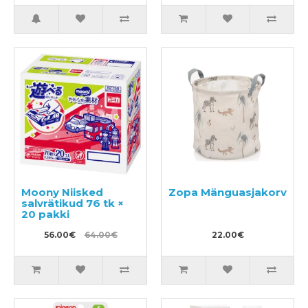
Moony Niisked
Zopa Mänguasjakorv
salvrätikud 76 tk ×
20 pakki
56.00€
64.00€
22.00€