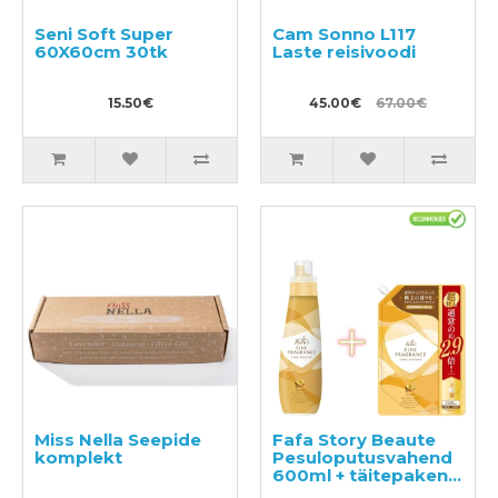
Seni Soft Super
Cam Sonno L117
60X60cm 30tk
Laste reisivoodi
15.50€
45.00€
67.00€
Miss Nella Seepide
Fafa Story Beaute
komplekt
Pesuloputusvahend
600ml + täitepakend
1440ml