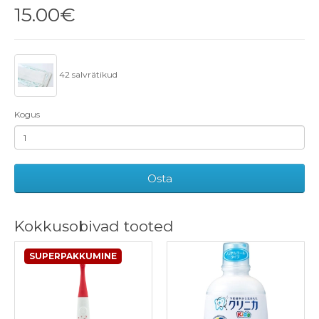
15.00€
42 salvrätikud
Kogus
Osta
Kokkusobivad tooted
SUPERPAKKUMINE