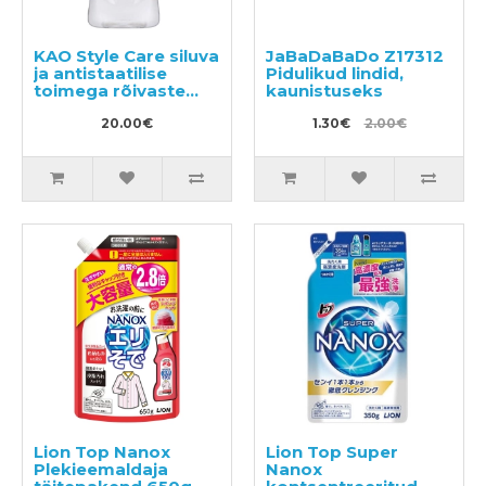
KAO Style Care siluva
JaBaDaBaDo Z17312
ja antistaatilise
Pidulikud lindid,
toimega rõivaste
kaunistuseks
hooldusvahend
täitepakend 400ml
20.00€
1.30€
2.00€
Lion Top Nanox
Lion Top Super
Plekieemaldaja
Nanox