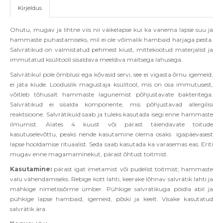
Kirjeldus
Ohutu, mugav ja lihtne viis nii väikelapse kui ka vanema lapse suu ja
hammaste puhastamiseks, mil ei ole v
õ
imalik hambaid harjaga pesta.
Salvrätikud on valmistatud pehmest kiust, mittekootud materjalist ja
immutatud ksülitooli sisaldava meeldiva maitsega lahusega.
Salvr
ätikul pole
õ
mblusi ega k
õ
vasid servi, see ei vigasta
õ
rnu igemeid,
ei j
äta kiude. Looduslik magustaja ksülitool, mis on osa immutusest,
v
õ
itleb t
õ
husalt hammaste lagunemist p
õ
hjustavate bakteritega.
Salvrätikud ei sisalda komponente, mis p
õ
hjustavad allergilisi
reaktsioone. Salvrätikuid saab ja tuleks kasutada isegi enne hammaste
ilmumist. Alates 4 kuust v
õ
i p
ärast täiendavate toitude
kasutuselev
õ
ttu, peaks nende kasutamine olema osaks igapäevasest
lapse hooldamise rituaalist. Seda saab kasutada ka varasemas eas. Eriti
mugav enne magamaminekut, pärast
õ
htust toitmist.
Kasutamine:
pärast igat imetamist v
õ
i pudelist toitmist; hammaste
valu vähendamiseks. Rebige kott lahti, keerake l
õ
hnav salvrätik lahti ja
mähkige nimetiss
õ
rme ümber. Pü
hkige salvr
ätikuga p
ö
idla abil ja
pü
hkige lapse hambaid, igemeid, p
õ
ski ja keelt. Visake kasutatud
salvrä
tik
ä
ra.