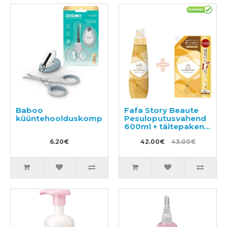
Baboo
Fafa Story Beaute
küüntehoolduskomplekt
Pesuloputusvahend
600ml + täitepakend
840ml
6.20€
42.00€
43.00€