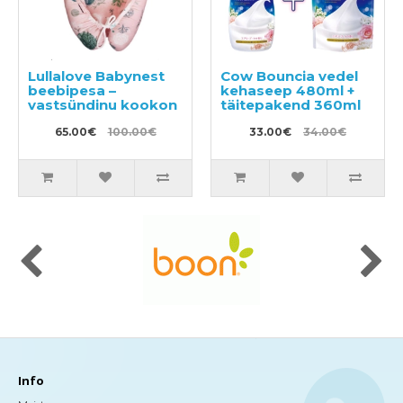
Lullalove Babynest
Cow Bouncia vedel
beebipesa –
kehaseep 480ml +
vastsündinu kookon
täitepakend 360ml
65.00€
100.00€
33.00€
34.00€
Info