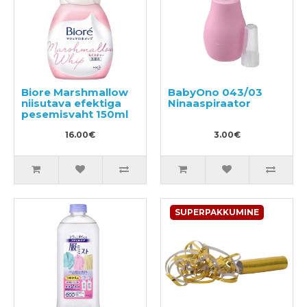
Biore Marshmallow
BabyOno 043/03
niisutava efektiga
Ninaaspiraator
pesemisvaht 150ml
16.00€
3.00€
SUPERPAKKUMINE