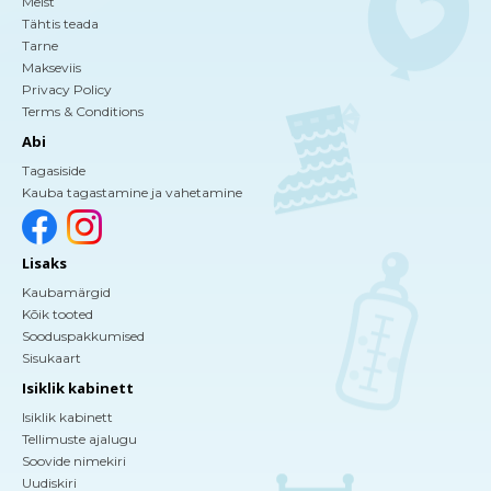
Meist
Tähtis teada
Tarne
Makseviis
Privacy Policy
Terms & Conditions
Abi
Tagasiside
Kauba tagastamine ja vahetamine
Lisaks
Kaubamärgid
Kõik tooted
Sooduspakkumised
Sisukaart
Isiklik kabinett
Isiklik kabinett
Tellimuste ajalugu
Soovide nimekiri
Uudiskiri