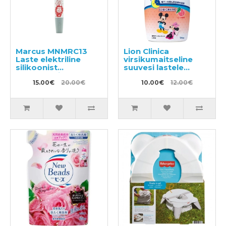
Marcus MNMRC13
Lion Clinica
Laste elektriline
virsikumaitseline
silikoonist
suuvesi lastele
hambahari
250ml
15.00€
20.00€
10.00€
12.00€