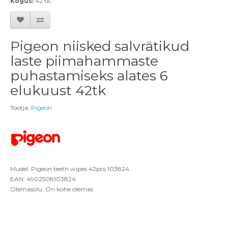
Kogus:
42 tk.
Pigeon niisked salvrätikud
laste piimahammaste
puhastamiseks alates 6
elukuust 42tk
Tootja:
Pigeon
Mudel: Pigeon teeth wipes 42pcs 103824
EAN: 4902508103824
Olemasolu: On kohe olemas