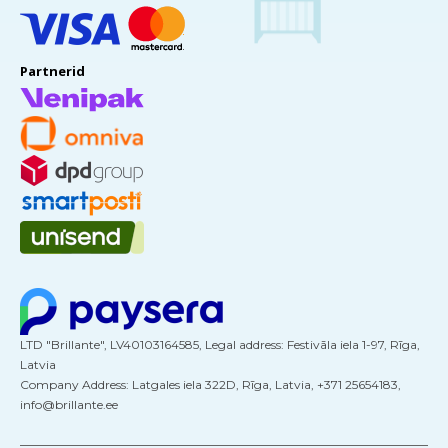
Partnerid
LTD "Brillante", LV40103164585, Legal address: Festivāla iela 1-97, Rīga,
Latvia
Company Address: Latgales iela 322D, Rīga, Latvia, +371 25654183,
info@brillante.ee