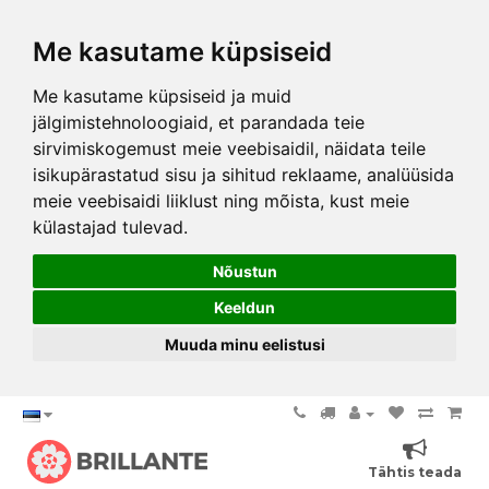
Me kasutame küpsiseid
Me kasutame küpsiseid ja muid
jälgimistehnoloogiaid, et parandada teie
sirvimiskogemust meie veebisaidil, näidata teile
isikupärastatud sisu ja sihitud reklaame, analüüsida
meie veebisaidi liiklust ning mõista, kust meie
külastajad tulevad.
Nõustun
Keeldun
Muuda minu eelistusi
Tähtis teada