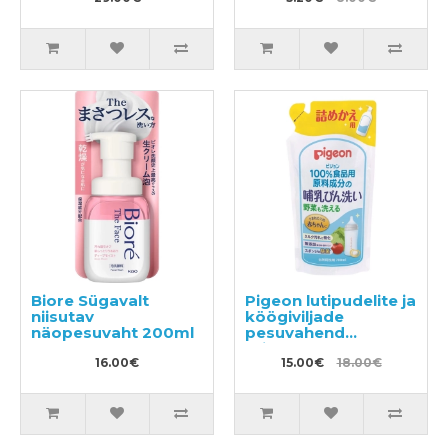
Biore Sügavalt
Pigeon lutipudelite ja
niisutav
köögiviljade
näopesuvaht 200ml
pesuvahend
täitepakend 700ml
16.00€
15.00€
18.00€