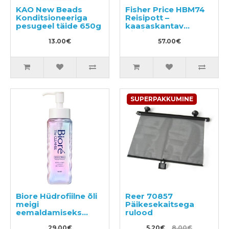
KAO New Beads
Fisher Price HBM74
Konditsioneeriga
Reisipott –
pesugeel täide 650g
kaasaskantav
pissipott
13.00€
57.00€
SUPERPAKKUMINE
Biore Hüdrofiilne õli
Reer 70857
meigi
Päikesekaitsega
eemaldamiseks
rulood
190ml
29.00€
5.20€
8.00€