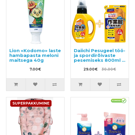
Lion «Kodomo» laste
Daiichi Pesugeel töö-
hambapasta meloni
ja spordirõivaste
maitsega 40g
pesemiseks 800ml +
täide 720ml
7.00€
29.00€
30.00€
SUPERPAKKUMINE