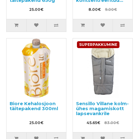
täitepakend 650g
kontsentreeritud
pesu pesemisgeel,
25.00€
täitepakend 350g
8.00€
9.00€
SUPERPAKKUMINE
Biore Kehalosjoon
Sensillo Villane kolm-
täitepakend 300ml
ühes magamiskott
lapsevankrile
25.00€
45.65€
83.00€