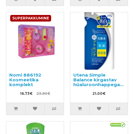
SUPERPAKKUMINE
Nomi 886192
Utena Simple
Kosmeetika
Balance kirgastav
komplekt
hüaluroonhappega
näolosjoon, täide
16.73€
23.90€
200ml
21.00€