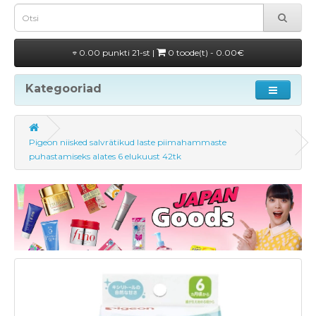
0.00 punkti 21-st |
0 toode(t) - 0.00€
Kategooriad
Pigeon niisked salvrätikud laste piimahammaste
puhastamiseks alates 6 elukuust 42tk