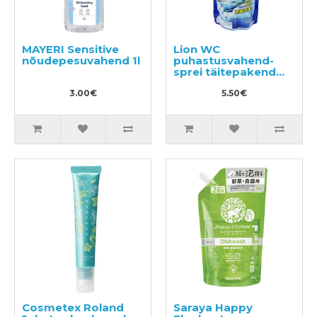
MAYERI Sensitive
Lion WC
nõudepesuvahend 1l
puhastusvahend-
sprei täitepakend
350ml
3.00€
5.50€
Cosmetex Roland
Saraya Happy