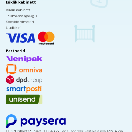
Isiklik kabinett
Isiklik kabinett
Tellimuste ajalugu
Soovide nimekiri
Uudiskiri
Partnerid
LTD "Brillante", LV40103164585, Legal address: Festivāla iela 1-97, Rīga,