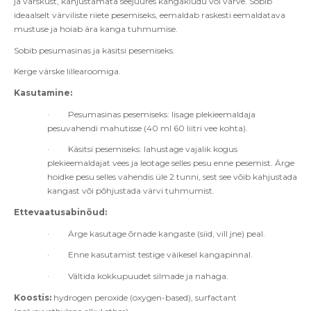
ja värskust, kahjustamata seejuures kangakiudu või värve. Sobib
ideaalselt värviliste riiete pesemiseks, eemaldab raskesti eemaldatava
mustuse ja hoiab ära kanga tuhmumise.
Sobib pesumasinas ja käsitsi pesemiseks.
Kerge värske lillearoomiga.
Kasutamine:
·
Pesumasinas pesemiseks: lisage plekieemaldaja
pesuvahendi mahutisse (40 ml 60 liitri vee kohta).
·
Käsitsi pesemiseks: lahustage vajalik kogus
plekieemaldajat vees ja leotage selles pesu enne pesemist. Ärge
hoidke pesu selles vahendis üle 2 tunni, sest see võib kahjustada
kangast või põhjustada värvi tuhmumist.
Ettevaatusabinõud:
·
Ärge kasutage õrnade kangaste (siid, vill jne) peal.
·
Enne kasutamist testige väikesel kangapinnal.
·
Vältida kokkupuudet silmade ja nahaga.
Koostis:
hydrogen peroxide (oxygen-based), surfactant