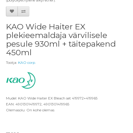
(polyoxyethylene alkyl ether).
KAO Wide Haiter EX
plekieemaldaja värvilisele
pesule 930ml + täitepakend
450ml
Tootja:
KAO corp.
Mudel: KAO Wide Haiter EX Bleach set 419972+419965
EAN: 4901301419972, 4901301419965
Olemasolu: On kohe olemas