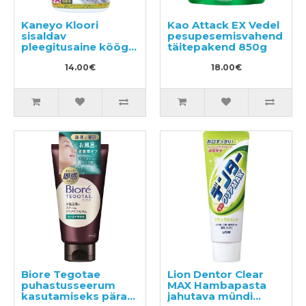
Kaneyo Kloori
Kao Attack EX Vedel
sisaldav
pesupesemisvahend
pleegitusaine köögi
täitepakend 850g
jaoks 400ml
14.00€
18.00€
Biore Tegotae
Lion Dentor Clear
puhastusseerum
MAX Hambapasta
kasutamiseks pärast
jahutava mündi