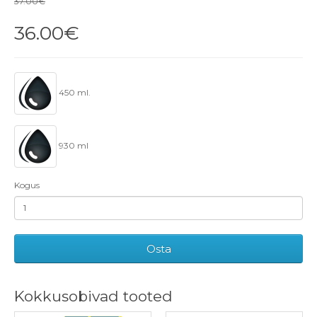
37.00€
36.00€
450 ml.
930 ml
Kogus
Osta
Kokkusobivad tooted