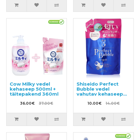
Cow Milky vedel
Shiseido Perfect
kehaseep 500ml +
Bubble vedel
täitepakend 360ml
vahutav kehaseep
täitepakend 350ml
36.00€
37.00€
10.00€
14.00€