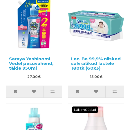
Saraya Yashinomi
Lec. Be 99,9% niisked
Vedel pesuvahend,
salvrätikud lastele
täide 950ml
180tk (60x3)
27.00€
15.00€
Läbimüüdud