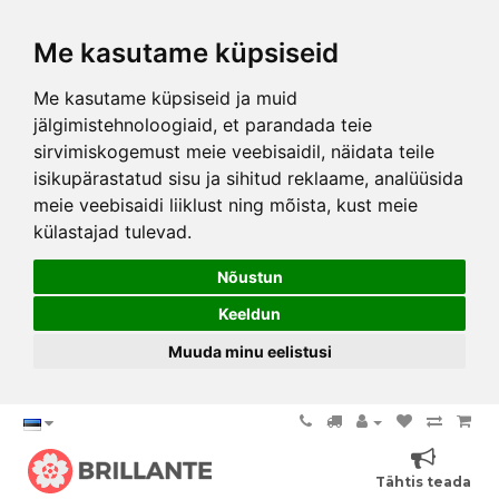
Me kasutame küpsiseid
Me kasutame küpsiseid ja muid
jälgimistehnoloogiaid, et parandada teie
sirvimiskogemust meie veebisaidil, näidata teile
isikupärastatud sisu ja sihitud reklaame, analüüsida
meie veebisaidi liiklust ning mõista, kust meie
külastajad tulevad.
Nõustun
Keeldun
Muuda minu eelistusi
Tähtis teada