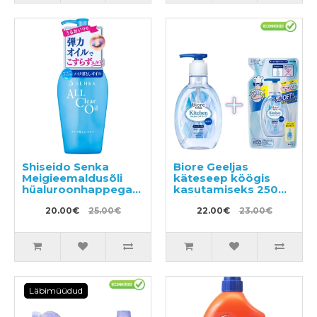
Shiseido Senka
Biore Geeljas
Meigieemaldusõli
käteseep köögis
hüaluroonhappega
kasutamiseks 250ml
230ml
+ täide 200ml
20.00€
25.00€
22.00€
23.00€
Läbimüüdud