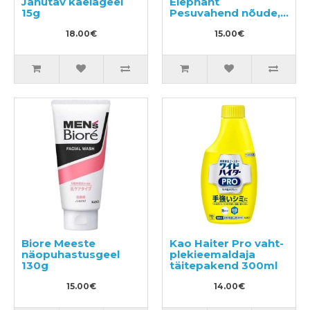
Jahutav kaelageel
Elephant
15g
Pesuvahend nõude,
köögi- ja puuviljade
18.00€
pesemiseks, täide
15.00€
500ml
Biore Meeste
Kao Haiter Pro vaht-
näopuhastusgeel
plekieemaldaja
130g
täitepakend 300ml
15.00€
14.00€