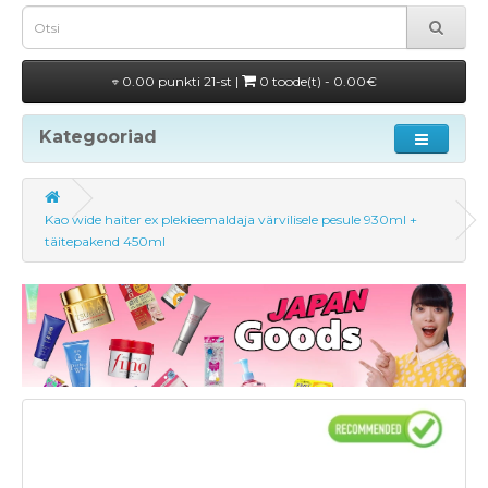
0.00 punkti 21-st |
0 toode(t) - 0.00€
Kategooriad
Kao wide haiter ex plekieemaldaja värvilisele pesule 930ml +
täitepakend 450ml