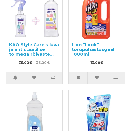
KAO Style Care siluva
Lion "Look"
ja antistaatilise
torupuhastusgeel
toimega rõivaste
1000ml
hooldusvahend
200ml + täitepakend
35.00€
36.00€
13.00€
400ml