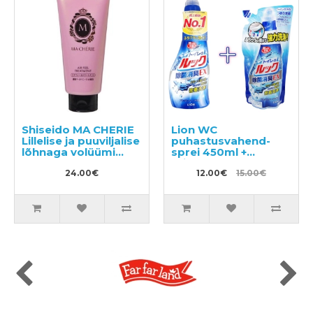
Shiseido MA CHERIE
Lion WC
Lillelise ja puuviljalise
puhastusvahend-
lõhnaga volüümi
sprei 450ml +
andev palsam 180g
täitepakend 350ml
24.00€
12.00€
15.00€