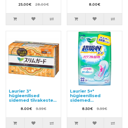
vannis käimist 150g
maitsega 140g
25.00€
28.00€
8.00€
Laurier 3*
Laurier 5+*
hügieenilised
hügieenilised
sidemed tiivakesteta
sidemed
päevaseks
tiivakestega
kasutamiseks 17cm
8.00€
9.99€
päevaseks
8.50€
9.99€
38tk
kasutamiseks 24cm
22tk