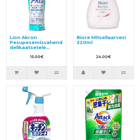
Lion Akron
Biore Mitsellaarvesi
Pesupesemisvahend
320ml
delikaatsetele
kangastele 450ml
15.00€
24.00€