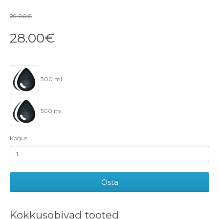
29.00€
28.00€
300 ml.
500 ml.
Kogus
Osta
Kokkusobivad tooted