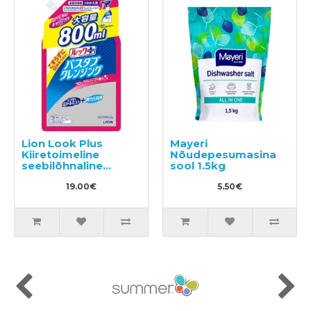
Lion Look Plus
Mayeri
Kiiretoimeline
Nõudepesumasina
seebilõhnaline
sool 1.5kg
vannitoapuhastusvahend,
täide 800ml
19.00€
5.50€