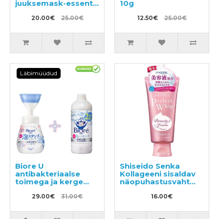
juuksemask-essents
10g
kahjustatud juustele
120g
20.00€
25.00€
12.50€
25.00€
Läbimüüdud
Biore U
Shiseido Senka
antibakteriaalse
Kollageeni sisaldav
toimega ja kerge
näopuhastusvaht
tsitruselise lõhnaga
120g
vedel käteseep-vaht
29.00€
31.00€
16.00€
240ml + täitepakend
430ml