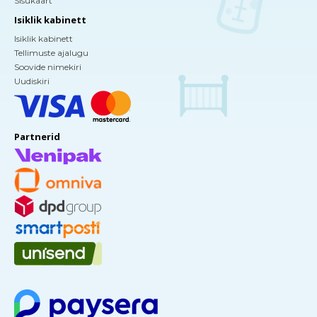
Sisukaart
Isiklik kabinett
Isiklik kabinett
Tellimuste ajalugu
Soovide nimekiri
Uudiskiri
Partnerid