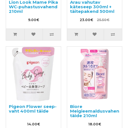
Lion Look Mame Pika
Arau vahutav
WC-puhastusvahend
käteseep 300ml +
210ml
täitepakend 500ml
9.00€
23.00€
25.50€
Pigeon Flower seep-
Biore
vaht 400ml täide
Meigieemaldusvahend
täide 210ml
14.00€
18.00€