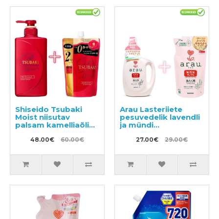
Shiseido Tsubaki
Arau Lasteriiete
Moist niisutav
pesuvedelik lavendli
palsam kamelliaõliga
ja mündi
490ml + taitepakend
ekstraktidega
660ml
48.00€
60.00€
1200ml +
27.00€
29.00€
täitepakend 1000ml