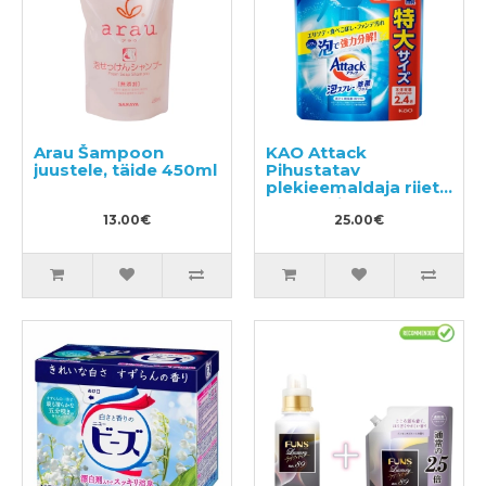
Arau Šampoon
KAO Attack
juustele, täide 450ml
Pihustatav
plekieemaldaja riiete
töötlemiseks enne
13.00€
pesemist täide
25.00€
720ml