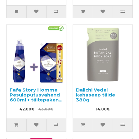
Fafa Story Homme
Daiichi Vedel
Pesuloputusvahend
kehaseep täide
600ml + täitepakend
380g
840ml
42.00€
43.00€
14.00€