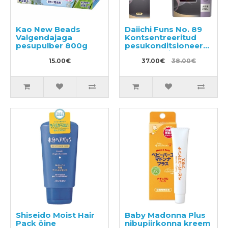
Kao New Beads
Daiichi Funs No. 89
Valgendajaga
Kontsentreeritud
pesupulber 800g
pesukonditsioneer
600ml + täide
15.00€
1200ml
37.00€
38.00€
Shiseido Moist Hair
Baby Madonna Plus
Pack öine
nibupiirkonna kreem