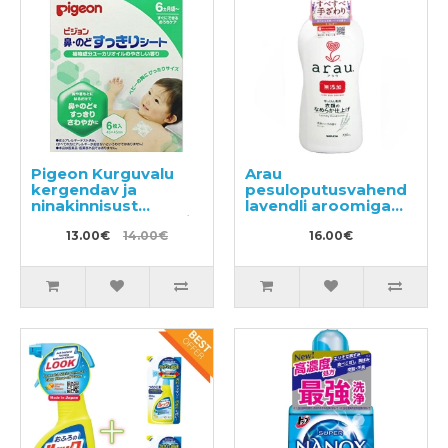
Pigeon Kurguvalu
Arau
kergendav ja
pesuloputusvahend
ninakinnisust
lavendli aroomiga
vähendav eukalüpti
720ml
õli sisaldav plaaster
13.00€
14.00€
16.00€
lastele alates 6.
elukuust 6 tk