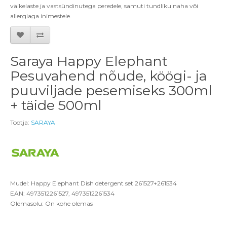
väikelaste ja vastsündinutega peredele, samuti tundliku naha või
allergiaga inimestele.
Saraya Happy Elephant
Pesuvahend nõude, köögi- ja
puuviljade pesemiseks 300ml
+ täide 500ml
Tootja:
SARAYA
Mudel: Happy Elephant Dish detergent set 261527+261534
EAN: 4973512261527, 4973512261534
Olemasolu: On kohe olemas