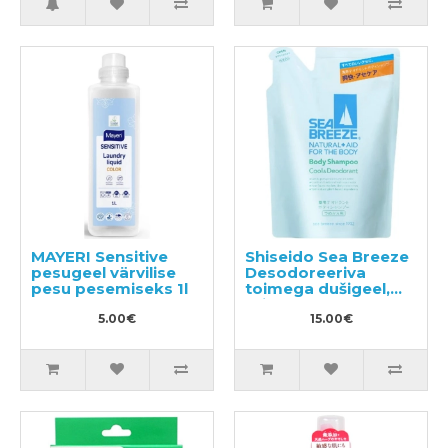
MAYERI Sensitive
Shiseido Sea Breeze
pesugeel värvilise
Desodoreeriva
pesu pesemiseks 1l
toimega dušigeel,
täide 400ml
5.00€
15.00€