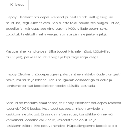
Kirjeldus
Happy Elephant nõudepesuvahend puhastab tõhusalt igasuguse
mustuse, isegi külmas vees. Sobib laste toidunõude, sealhulgas luttide,
pudelite ja mänguasjade ning puu- ja köögiviljade pesemiseks.
Loputub täielikult maha veega, jätmata pinnale jääke ja jälgi.
Kasutamine: kandke paar tilka toodet käsnale (nõud, köögiviljad,
puuviljad), peske saadud vahuga ja loputage sooja veega.
Happy Elephant nõudepesugeeli paks vaht eemaldab nõudelt kergesti
rasva, mustuse ja lõhnad. Tänu mugavale dosaatoriga pudelile ja
kontsentreeritud koostisele on toodet säästlik kasutada.
Samuti on märkimisväärne see, et Happy Elephant nõudepesuvahend
koosneb 100% looduslikest koostisosadest, mis on tervisele ja
keskkonnale ohutud. Ei sisalda naftasaadusi, kunstlikke lõhna- või
värvaineid. Ideaalne valik neile, kes eelistavad ohutuid ja
keskkonnasõbralikke pesuvahendeid. Hüpoallergeenne koostis sobib