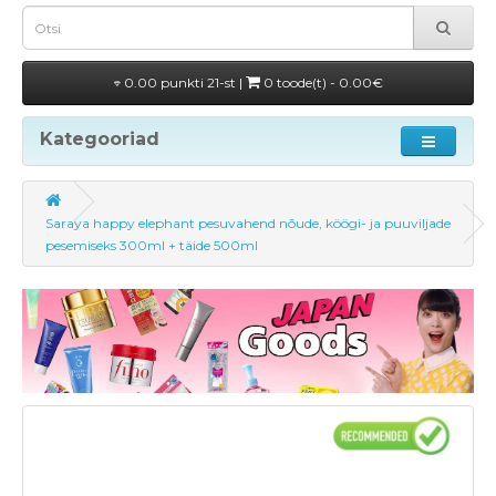
0.00 punkti 21-st |
0 toode(t) - 0.00€
Kategooriad
Saraya happy elephant pesuvahend nõude, köögi- ja puuviljade
pesemiseks 300ml + täide 500ml