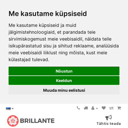
Me kasutame küpsiseid
Me kasutame küpsiseid ja muid
jälgimistehnoloogiaid, et parandada teie
sirvimiskogemust meie veebisaidil, näidata teile
isikupärastatud sisu ja sihitud reklaame, analüüsida
meie veebisaidi liiklust ning mõista, kust meie
külastajad tulevad.
Nõustun
Keeldun
Muuda minu eelistusi
Tähtis teada