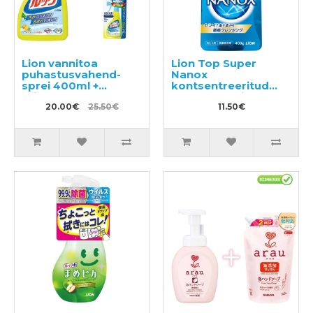
Lion vannitoa
Lion Top Super
puhastusvahend-
Nanox
sprei 400ml +
kontsentreeritud
täitepakend 2tk
pesu pesemisgeel
20.00€
25.50€
400g
11.50€