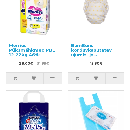
Merries
BumBuns
Püksmähkmed PBL
korduvkasutatav
12-22kg 46tk
ujumis- ja
potitreeningu mähe
28.00€
31.99€
S 8–11kg
15.80€