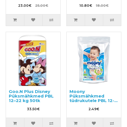
14kg 44tk
23.00€
25.00€
10.80€
18.00€
Goo.N Plus Disney
Moony
Püksmähkmed PBL
Püksmähkmed
12–22 kg 50tk
tüdrukutele PBL 12-
22kg tootenäidis 3tk
33.50€
2.49€