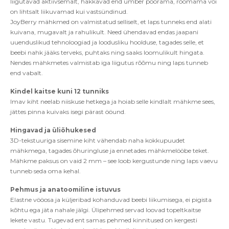
liigutavad aktiivsemalt, hakkavad end ümber pöörama, roomama v
õ
i
on lihtsalt liikuvamad kui vastsündinud.
JoyBerry mähkmed on valmistatud selliselt, et laps tunneks end alati
kuivana, mugavalt ja rahulikult. Need ühendavad endas jaapani
uuenduslikud tehnoloogiad ja loodusliku hoolduse, tagades selle, et
beebi nahk jääks terveks, puhtaks ning saaks loomulikult hingata.
Nendes mähkmetes valmistab iga liigutus r
õõ
mu ning laps tunneb
end
vab
alt.
Kindel kaitse kuni 12 tunniks
Imav kiht neelab niiskuse hetkega ja hoiab selle kindlalt mähkme sees,
jättes pinna kuivaks isegi pärast ööund.
Hingavad ja
üli
õ
hukesed
3D-tekstuuriga sisemine kiht vähendab naha kokkupuudet
mähkmega, tagades
õ
huringluse ja ennetades mähkmelööbe teket.
Mähkme paksus on vaid 2 mm –
see loob kergustunde
ning laps vaevu
tunneb seda oma kehal.
Pehmus ja anatoomiline istuvus
Elastne vööosa ja küljeribad kohanduvad beebi liikumisega, ei pigista
k
õ
htu ega jäta nahale jälgi.
Ü
lipehmed servad loovad topeltkaitse
lekete vastu.
Tugevad
ent samas pehmed kinnitused on kergesti