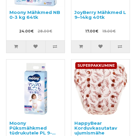
Moony Mähkmed NB
JoyBerry Mähkmed L
0-3 kg 64tk
9–14kg 40tk
24.00€
28.00€
17.00€
19.00€
SUPERPAKKUMINE
Moony
HappyBear
Püksmähkmed
Korduvkasutatav
tüdrukutele PL 9-
ujumismähe