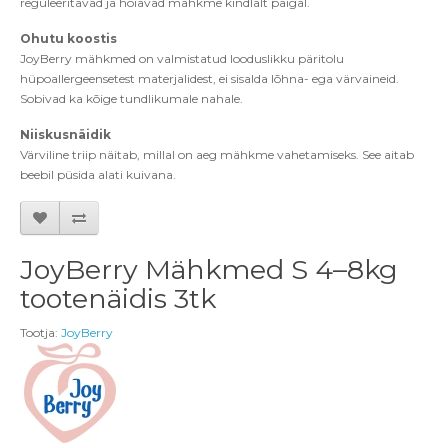
reguleeritavad ja hoiavad mähkme kindlalt paigal.
Ohutu
koostis
JoyBerry mähkmed on valmistatud looduslikku päritolu
hüpoallergeensetest materjalidest, ei sisalda l
õ
hna
- ega värvaineid.
Sobivad ka k
õ
ige tundlikumale nahale.
Niiskusnäidik
Värviline triip näitab, millal on aeg mähkme vahetamiseks. See aitab
beebil pü
sida
alati kuivana.
JoyBerry Mähkmed S 4–8kg
tootenäidis 3tk
Tootja:
JoyBerry