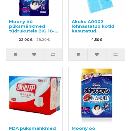
Moony öö
Akuku A0002
püksmähkmed
lõhnastatud kotid
tüdrukutele BIG 18-
kasutatud
35kg 12tk
mähkmete
22.00€
29.20€
utiliseerimiseks
4.50€
100tk
FDA püksmähkmed
Moony öö