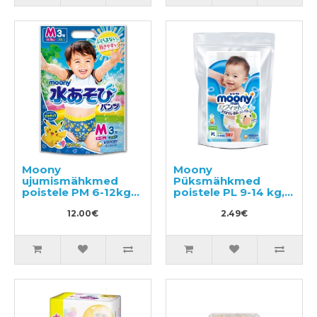
Moony
Moony
ujumismähkmed
Püksmähkmed
poistele PM 6-12kg
poistele PL 9-14 kg,
3tk
tootenäidis 3tk
12.00€
2.49€