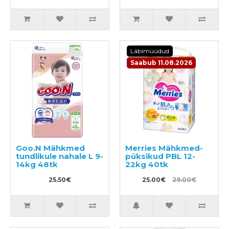
Läbimüüdud
Saabub 11.08.2026
Goo.N Mähkmed
Merries Mähkmed-
tundlikule nahale L 9-
püksikud PBL 12-
14kg 48tk
22kg 40tk
25.50€
25.00€
29.00€