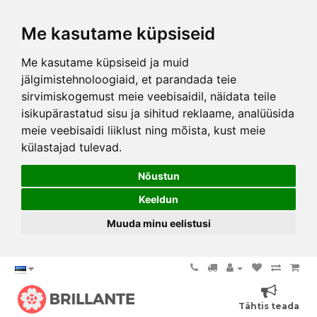
Me kasutame küpsiseid
Me kasutame küpsiseid ja muid
jälgimistehnoloogiaid, et parandada teie
sirvimiskogemust meie veebisaidil, näidata teile
isikupärastatud sisu ja sihitud reklaame, analüüsida
meie veebisaidi liiklust ning mõista, kust meie
külastajad tulevad.
Nõustun
Keeldun
Muuda minu eelistusi
Tähtis teada