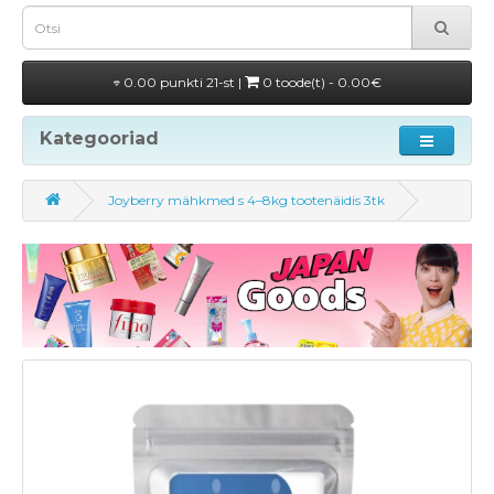
0.00 punkti 21-st |
0 toode(t) - 0.00€
Kategooriad
Joyberry mähkmed s 4–8kg tootenäidis 3tk