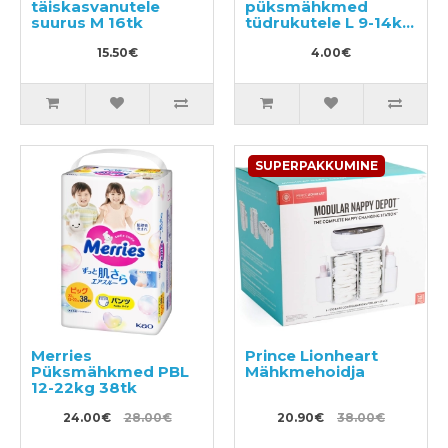
täiskasvanutele
püksmähkmed
suurus M 16tk
tüdrukutele L 9-14kg
3tk
15.50€
4.00€
SUPERPAKKUMINE
Merries
Prince Lionheart
Püksmähkmed PBL
Mähkmehoidja
12-22kg 38tk
24.00€
28.00€
20.90€
38.00€