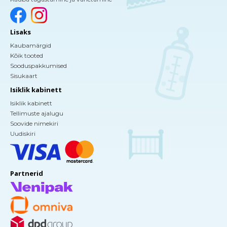
Lisaks
Kaubamärgid
Kõik tooted
Sooduspakkumised
Sisukaart
Isiklik kabinett
Isiklik kabinett
Tellimuste ajalugu
Soovide nimekiri
Uudiskiri
Partnerid