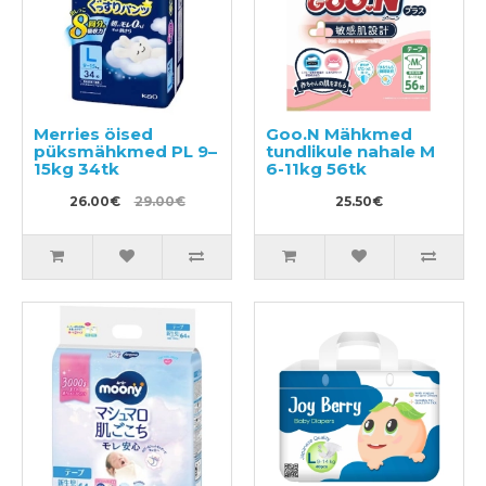
Merries öised
Goo.N Mähkmed
püksmähkmed PL 9–
tundlikule nahale M
15kg 34tk
6-11kg 56tk
26.00€
29.00€
25.50€