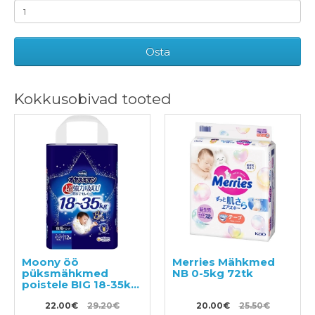
Osta
Kokkusobivad tooted
Moony öö
Merries Mähkmed
püksmähkmed
NB 0-5kg 72tk
poistele BIG 18-35kg
12tk
22.00€
29.20€
20.00€
25.50€