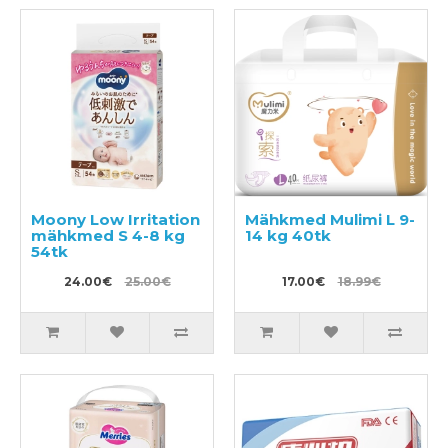
Moony Low Irritation
Mähkmed Mulimi L 9-
mähkmed S 4-8 kg
14 kg 40tk
54tk
24.00€
25.00€
17.00€
18.99€