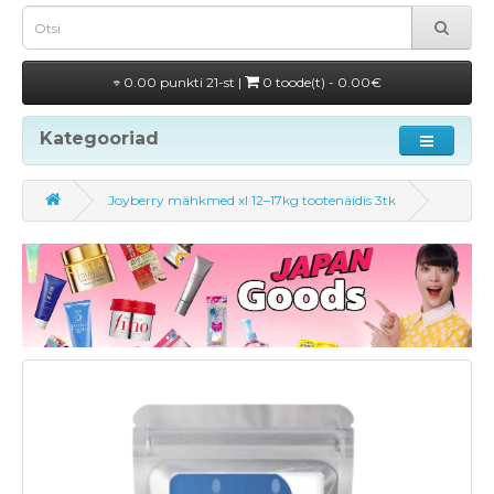
0.00 punkti 21-st |
0 toode(t) - 0.00€
Kategooriad
Joyberry mähkmed xl 12–17kg tootenäidis 3tk