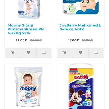
Moony Sitagi
JoyBerry Mähkmed L
Püksmähkmed PM
9–14kg 40tk
6-12kg 52tk
22.00€
26.00€
17.00€
19.00€