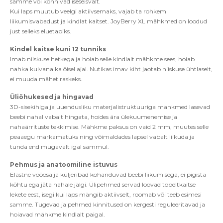
samme v
õ
i k
õ
nnivad
iseseisvalt.
Kui laps muutub veelgi aktiivsemaks, vajab ta rohkem
liikumisvabadust ja kindlat kaitset. JoyBerry XL mähkmed on loodud
just selleks eluetapiks.
Kindel kaitse kuni 12 tunniks
Imab niiskuse hetkega ja hoiab selle kindlalt mähkme sees, hoiab
nahka kuivana ka öisel ajal. Nutikas imav kiht jaotab niiskuse ühtlaselt,
ei muuda mähet raskeks.
Ü
li
õ
hukesed ja hingavad
3D-sisekihiga ja uuendusliku materjalistruktuuriga mähkmed lasevad
beebi nahal vabalt hingata, hoides ära ülekuumenemise ja
nahaärrituste tekkimise. Mähkme paksus on vaid 2 mm, muutes selle
peaaegu märkamatuks ning v
õ
imaldades lapsel vabalt liikuda ja
tunda end mugavalt igal sammul.
Pehmus ja anatoomiline istuvus
Elastne vööosa ja küljeribad kohanduvad beebi liikumisega, ei pigista
k
õ
htu ega jäta nahale jälgi.
Ü
lipehmed servad loovad topeltkaitse
lekete
eest, isegi kui laps mängib aktiivselt, roomab v
õ
i teeb esimesi
samme. Tugevad ja pehmed kinnitused on kergesti reguleeritavad ja
hoiavad mähkme kindlalt paigal.