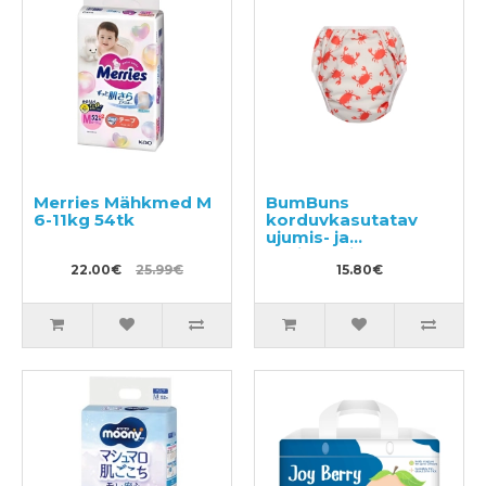
Merries Mähkmed M
BumBuns
6-11kg 54tk
korduvkasutatav
ujumis- ja
potitreeningu mähe
22.00€
25.99€
M 11–15 kg
15.80€