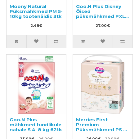
Moony Natural
Goo.N Plus Disney
Püksmähkmed PM 5-
Öised
10kg tootenäidis 3tk
püksmähkmed PXL
12-22 kg 40tk
2.49€
27.00€
Goo.N Plus
Merries First
mähkmed tundlikule
Premium
nahale S 4–8 kg 62tk
Püksmähkmed PS 4-
8kg 52tk
23.00€
26.00€
26.00€
29.00€