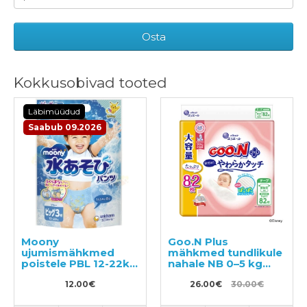
Osta
Kokkusobivad tooted
Läbimüüdud
Saabub 09.2026
Moony
Goo.N Plus
ujumismähkmed
mähkmed tundlikule
poistele PBL 12-22kg
nahale NB 0–5 kg
3tk
82tk
12.00€
26.00€
30.00€