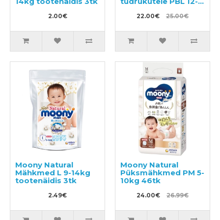
14kg tootenäidis 3tk
tüdrukutele PBL 12-
22kg 38tk
2.00€
22.00€
25.00€
Moony Natural
Moony Natural
Mähkmed L 9-14kg
Püksmähkmed PM 5-
tootenäidis 3tk
10kg 46tk
2.49€
24.00€
26.99€