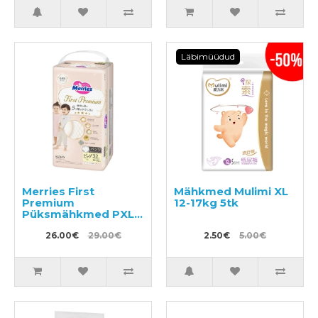
Läbimüüdud
Merries First
Mähkmed Mulimi XL
Premium
12-17kg 5tk
Püksmähkmed PXL
12-22kg 32tk
26.00€
29.00€
2.50€
5.00€