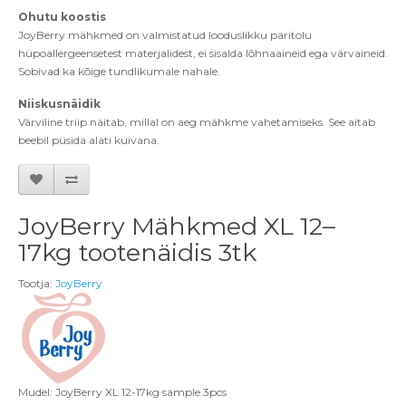
Ohutu
koostis
JoyBerry mähkmed on valmistatud looduslikku päritolu
hüpoallergeensetest materjalidest, ei sisalda l
õ
hnaaineid ega v
ärvaineid.
Sobivad ka k
õ
ige tundlikumale nahale.
Niiskusnäidik
Värviline triip näitab, millal on aeg mähkme vahetamiseks. See aitab
beebil püsida alati kuivana.
JoyBerry Mähkmed XL 12–
17kg tootenäidis 3tk
Tootja:
JoyBerry
Mudel: JoyBerry XL 12-17kg sample 3pcs