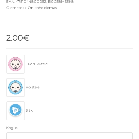
EAN: 4751044800052, B0G58MS3K8
Olemasolu: On kohe olemas
2.00€
Tüdrukutele
Poistele
3 tk.
Kogus