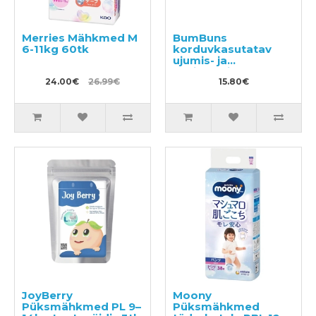
Merries Mähkmed M
BumBuns
6-11kg 60tk
korduvkasutatav
ujumis- ja
potitreeningu mähe
24.00€
26.99€
S 8–11kg
15.80€
JoyBerry
Moony
Püksmähkmed PL 9–
Püksmähkmed