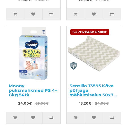
SUPERPAKKUMINE
Moony
Sensillo 13595 Kõva
püksmähkmed PS 4–
põhjaga
8kg 54tk
mähkimisalus 50x70
cm
24.00€
25.00€
13.20€
24.00€