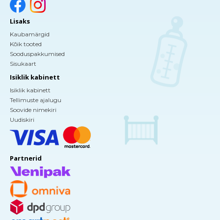
Lisaks
Kaubamärgid
Kõik tooted
Sooduspakkumised
Sisukaart
Isiklik kabinett
Isiklik kabinett
Tellimuste ajalugu
Soovide nimekiri
Uudiskiri
Partnerid