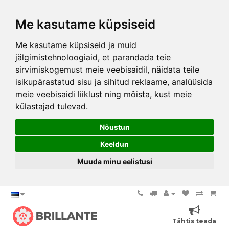
Me kasutame küpsiseid
Me kasutame küpsiseid ja muid
jälgimistehnoloogiaid, et parandada teie
sirvimiskogemust meie veebisaidil, näidata teile
isikupärastatud sisu ja sihitud reklaame, analüüsida
meie veebisaidi liiklust ning mõista, kust meie
külastajad tulevad.
Nõustun
Keeldun
Muuda minu eelistusi
Tähtis teada