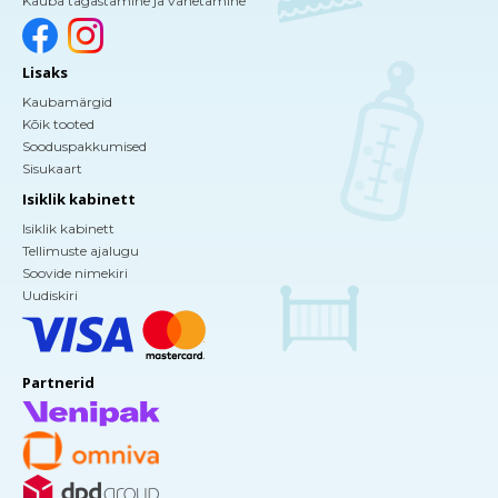
Kauba tagastamine ja vahetamine
Lisaks
Kaubamärgid
Kõik tooted
Sooduspakkumised
Sisukaart
Isiklik kabinett
Isiklik kabinett
Tellimuste ajalugu
Soovide nimekiri
Uudiskiri
Partnerid