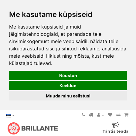
Me kasutame küpsiseid
Me kasutame küpsiseid ja muid
jälgimistehnoloogiaid, et parandada teie
sirvimiskogemust meie veebisaidil, näidata teile
isikupärastatud sisu ja sihitud reklaame, analüüsida
meie veebisaidi liiklust ning mõista, kust meie
külastajad tulevad.
Nõustun
Keeldun
Muuda minu eelistusi
Tähtis teada