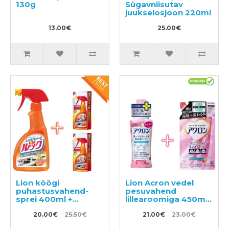
130g
Sügavniisutav
juukselosjoon 220ml
13.00€
25.00€
Lion köögi
Lion Acron vedel
puhastusvahend-
pesuvahend
sprei 400ml +
lillearoomiga 450ml
täitepakend 2tk
+ täitepakend 400ml
20.00€
25.50€
21.00€
23.00€