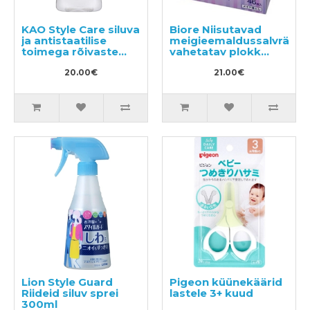
KAO Style Care siluva
Biore Niisutavad
ja antistaatilise
meigieemaldussalvrätiku
toimega rõivaste
vahetatav plokk
hooldusvahend
46tk
täitepakend 400ml
20.00€
21.00€
Lion Style Guard
Pigeon küünekäärid
Riideid siluv sprei
lastele 3+ kuud
300ml