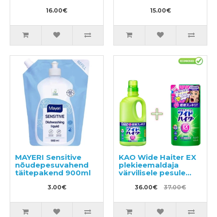
16.00€
15.00€
MAYERI Sensitive
KAO Wide Haiter EX
nõudepesuvahend
plekieemaldaja
täitepakend 900ml
värvilisele pesule
930ml + täitepakend
3.00€
450ml
36.00€
37.00€