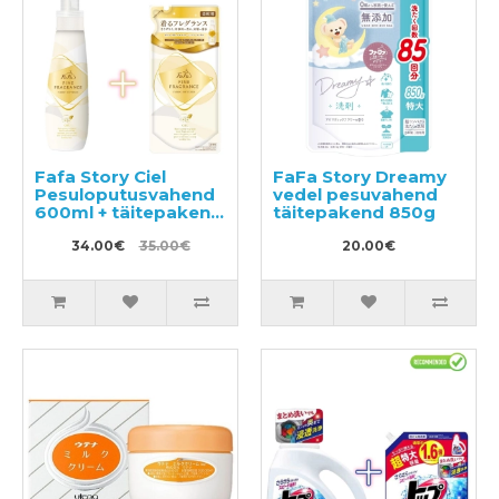
Fafa Story Ciel
FaFa Story Dreamy
Pesuloputusvahend
vedel pesuvahend
600ml + täitepakend
täitepakend 850g
500ml
34.00€
35.00€
20.00€