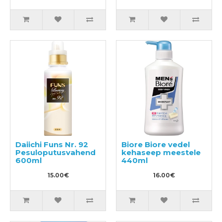
720ml
Daiichi Funs Nr. 92
Biore Biore vedel
Pesuloputusvahend
kehaseep meestele
600ml
440ml
15.00€
16.00€