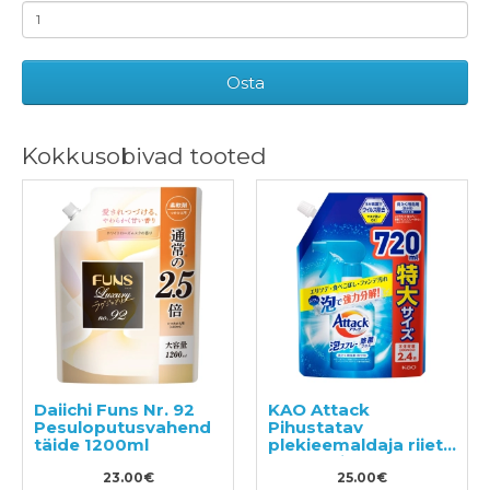
Osta
Kokkusobivad tooted
Daiichi Funs Nr. 92
KAO Attack
Pesuloputusvahend
Pihustatav
täide 1200ml
plekieemaldaja riiete
töötlemiseks enne
23.00€
pesemist täide
25.00€