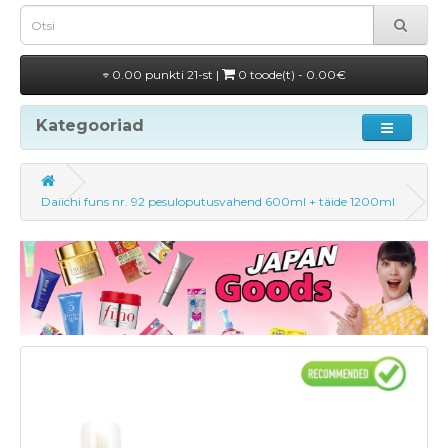
0.00 punkti 21-st |
0 toode(t) - 0.00€
Kategooriad
Daiichi funs nr. 92 pesuloputusvahend 600ml + täide 1200ml