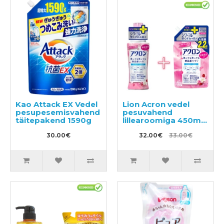
Kao Attack EX Vedel
Lion Acron vedel
pesupesemisvahend
pesuvahend
täitepakend 1590g
lillearoomiga 450ml
+ täitepakend 850ml
30.00€
32.00€
33.00€