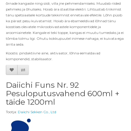
õrnade kangaste ning siidi, villa jne pehmendamiseks. Muudab riided
pehmeks ja õhuliseks. Hoiab ära staatilise elektri. Lihtsustab triikimist
tänu spetsiaalsele kortsude tekkimnist ennetavale efektile. Lõhn püsib
ka pärast pesu kuivatamist. Hoiab ära ebameeldivad lõhnad tänu
koostises olevatele mikroobivastastele komponentidele ja
aroomiainetele. Kangale ei teki toppe, kangas ei muutu tumedaks ja ei
tõmba tolmu ligi. Ohutu kokkupuutel inimese nahaga, ei kuivata ega
ärrita seda.
Koostis: pindaktiivne aine, aktivaator, lõhna eemaldavad
komponendid, stabilisaator.
Daiichi Funs Nr. 92
Pesuloputusvahend 600ml +
täide 1200ml
Tootja:
Daiichi Sekken Co., Ltd