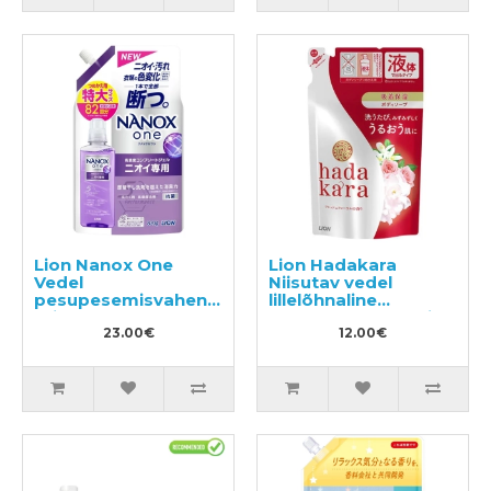
Lion Nanox One
Lion Hadakara
Vedel
Niisutav vedel
pesupesemisvahend
lillelõhnaline
täitepakend 820g
kehapesuseep, täide
23.00€
360ml
12.00€