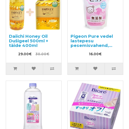
Daiichi Honey Oil
Pigeon Pure vedel
Dušigeel 500ml +
lastepesu
täide 400ml
pesemisvahend,
täitepakend 720ml
29.00€
30.00€
16.00€