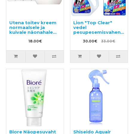
Utena toitev kreem
Lion "Top Clear"
normaalsele ja
vedel
kuivale näonahale
pesupesemisvahend
60g
900g + täitepakend
18.00€
1160g
30.00€
33.00€
Biore Näopesuvaht
Shiseido Aquair