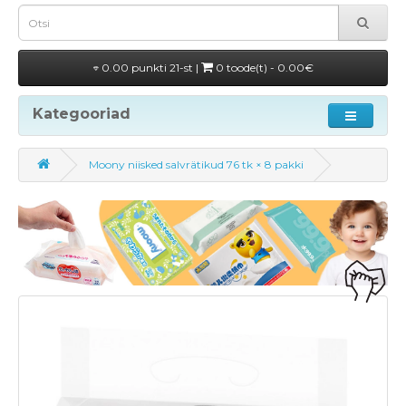
0.00 punkti 21-st |
0 toode(t) - 0.00€
Kategooriad
Moony niisked salvrätikud 76 tk × 8 pakki