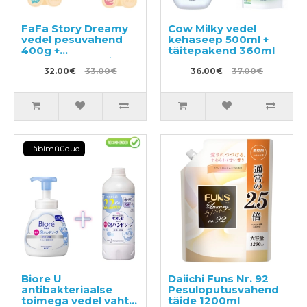
FaFa Story Dreamy
Cow Milky vedel
vedel pesuvahend
kehaseep 500ml +
400g +
täitepakend 360ml
pesupehmendaja
450g
32.00€
33.00€
36.00€
37.00€
Läbimüüdud
Biore U
Daiichi Funs Nr. 92
antibakteriaalse
Pesuloputusvahend
toimega vedel vaht-
täide 1200ml