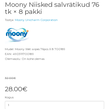
Moony Niisked salvrätikud 76
tk × 8 pakki
Tootja:
Moony Unicharm Corporation
Mudel: Moony Wet wipes 76pcs X 8 700189
EAN: 4903111700189
Olemasolu: On kohe olemas
32.00€
28.00€
Kogus