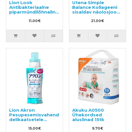
Lion Look
Utena Simple
Antibakteriaalne
Balance Kollageeni
piparmündilõhnaline
sisaldav näolosjoon-
sprei köögi
kreem, täide 200ml
puhastamiseks
11.00€
21.00€
300ml
Lion Akron
Akuku A0500
Pesupesemisvahend
Ühekordsed
delikaatsetele
aluslinad 15tk
kangastele 450ml
15.00€
9.70€