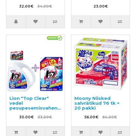
seep kätele, kerge
tsitrusearoomiga
32.00€
34.00€
23.00€
500ml + täitepakend
450ml
Lion "Top Clear"
Moony Niisked
vedel
salvrätikud 76 tk ×
pesupesemisvahend
20 pakki
900g + täitepakend
1160g
30.00€
33.00€
56.00€
64.00€