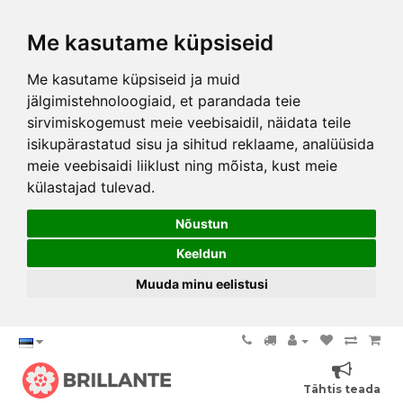
Me kasutame küpsiseid
Me kasutame küpsiseid ja muid
jälgimistehnoloogiaid, et parandada teie
sirvimiskogemust meie veebisaidil, näidata teile
isikupärastatud sisu ja sihitud reklaame, analüüsida
meie veebisaidi liiklust ning mõista, kust meie
külastajad tulevad.
Nõustun
Keeldun
Muuda minu eelistusi
Tähtis teada