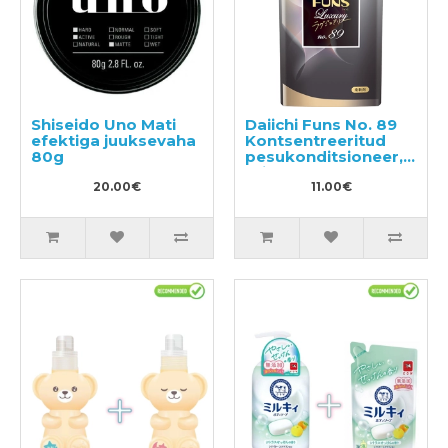
Shiseido Uno Mati
Daiichi Funs No. 89
efektiga juuksevaha
Kontsentreeritud
80g
pesukonditsioneer,
täide 480ml
20.00€
11.00€