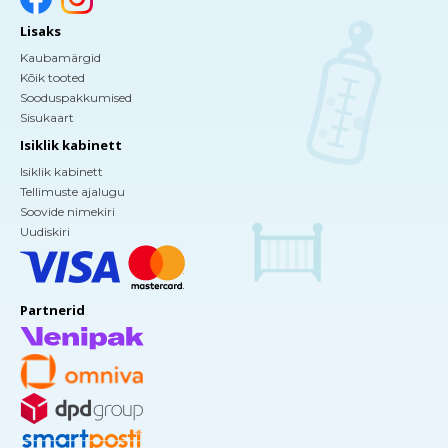
Lisaks
Kaubamärgid
Kõik tooted
Sooduspakkumised
Sisukaart
Isiklik kabinett
Isiklik kabinett
Tellimuste ajalugu
Soovide nimekiri
Uudiskiri
Partnerid