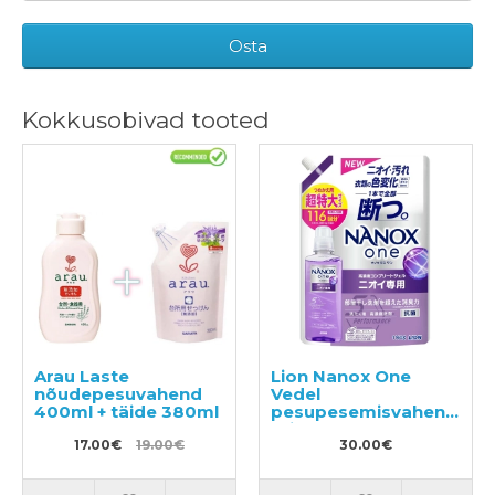
Osta
Kokkusobivad tooted
Arau Laste
Lion Nanox One
nõudepesuvahend
Vedel
400ml + täide 380ml
pesupesemisvahend
täitepakend 1160g
17.00€
19.00€
30.00€