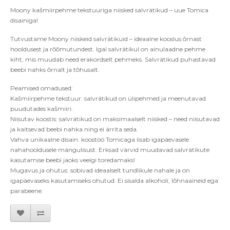
Moony kašmiirpehme tekstuuriga niisked salvrätikud –
uue Tomica
disaini
ga!
Tutvustame Moony niiskeid salvrätikuid – ideaalne kooslus
õ
rnast
hooldusest ja r
õõ
mutundest. Igal salvrätikul on ainulaadne pehme
kiht, mis muudab need erakordselt pehmeks. Salvrätikud puhastavad
beebi nahks
õ
rnalt ja t
õ
husalt.
Peamised omadused:
Kašmiirpehme tekstuur
: salvr
ätikud on ülipehmed ja meenutavad
puudutades kašmiiri.
Niisutav koostis: salvrätikud on maksimaalselt niisked – need niisutavad
ja kaitsevad beebi nahka ning ei ärrita seda.
Vahva unikaalne
disain: koost
öö Tomicaga lisab igapäevasele
naha
hooldusele m
ängulisust. Erksad värvid muudavad
salvr
ä
tikute
kasutamise beebi jaoks veelgi toredamaks!
Mugavus ja ohutus: sobivad ideaalselt tundlikule nahale ja on
igapäevaseks kasutamiseks ohutud. Ei sisalda alkoholi, l
õ
hnaaineid ega
parabeene.