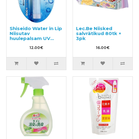
Shiseido Water in Lip
Lec.Be Niisked
Niisutav
salvrätikud 80tk ×
huulepalsam UV
3pk
SPF18 PA+ 3.5g
12.00€
16.00€