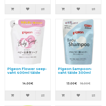
Pigeon Flower seep-
Pigeon šampoon-
vaht 400ml täide
vaht täide 300ml
14.00€
13.00€
16.00€