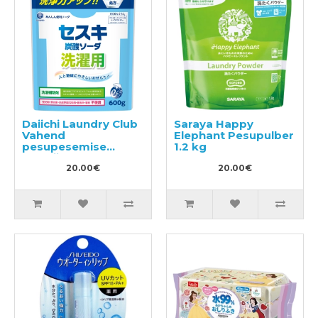
Daiichi Laundry Club
Saraya Happy
Vahend
Elephant Pesupulber
pesupesemise
1.2 kg
efektiivsuse
suurendamiseks
20.00€
20.00€
600g