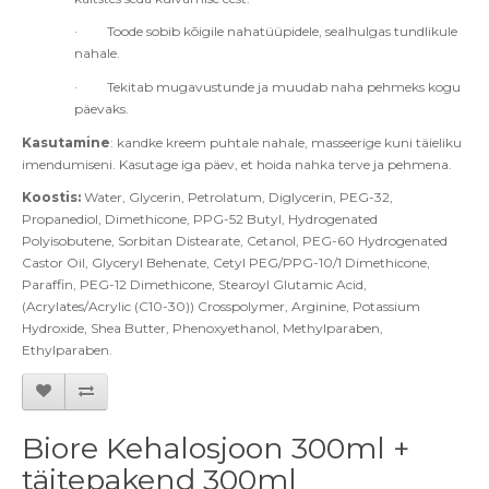
·
Toode sobib kõigile nahatüüpidele, sealhulgas tundlikule
nahale.
·
Tekitab mugavustunde ja muudab naha pehmeks kogu
päevaks.
Kasutamine
:
kandke kreem puhtale nahale, masseerige kuni täieliku
imendumiseni. Kasutage iga päev, et hoida nahka terve ja pehmena.
Koostis:
Water, Glycerin, Petrolatum, Diglycerin, PEG-32,
Propanediol, Dimethicone, PPG-52 Butyl, Hydrogenated
Polyisobutene, Sorbitan Distearate, Cetanol, PEG-60 Hydrogenated
Castor Oil, Glyceryl Behenate, Cetyl PEG/PPG-10/1 Dimethicone,
Paraffin, PEG-12 Dimethicone, Stearoyl Glutamic Acid,
(Acrylates/Acrylic (C10-30)) Crosspolymer, Arginine, Potassium
Hydroxide, Shea Butter, Phenoxyethanol, Methylparaben,
Ethylparaben.
Biore Kehalosjoon 300ml +
täitepakend 300ml