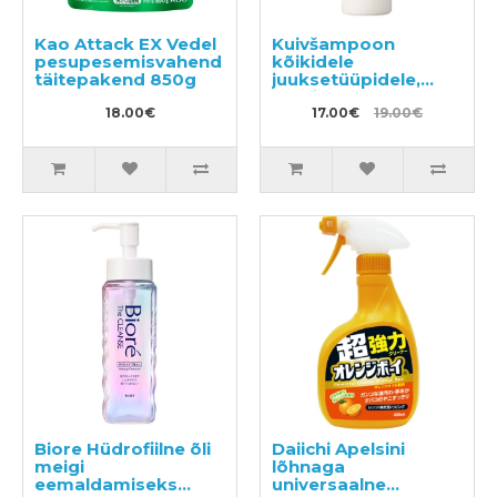
Kao Attack EX Vedel
Kuivšampoon
pesupesemisvahend
kõikidele
täitepakend 850g
juuksetüüpidele,
sprei SHISEIDO
18.00€
"Fressy", 150 ml
17.00€
19.00€
Biore Hüdrofiilne õli
Daiichi Apelsini
meigi
lõhnaga
eemaldamiseks
universaalne