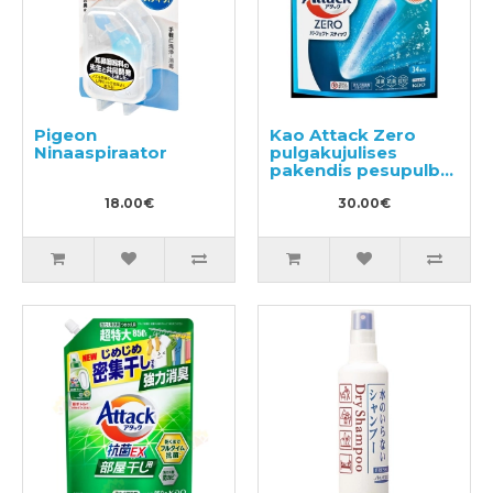
Pigeon
Kao Attack Zero
Ninaaspiraator
pulgakujulises
pakendis pesupulber
34tk
18.00€
30.00€