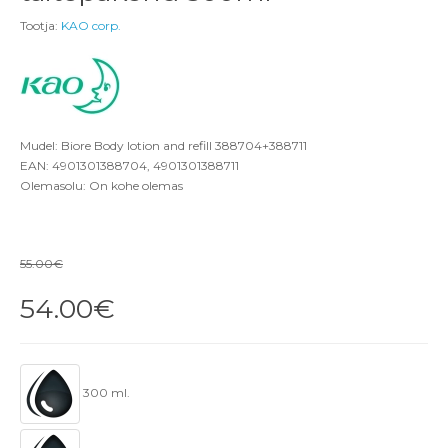
Tootja:
KAO corp.
Mudel: Biore Body lotion and refill 388704+388711
EAN: 4901301388704, 4901301388711
Olemasolu: On kohe olemas
55.00€
54.00€
300 ml.