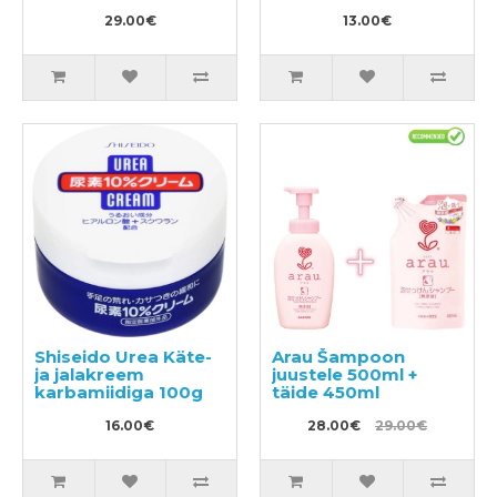
190ml
puhastusvahend
29.00€
400ml
13.00€
Shiseido Urea Käte-
Arau Šampoon
ja jalakreem
juustele 500ml +
karbamiidiga 100g
täide 450ml
16.00€
28.00€
29.00€