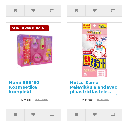
SUPERPAKKUMINE
Nomi 886192
Netsu-Sama
Kosmeetika
Palavikku alandavad
komplekt
plaastrid lastele
vanuses 2 kuud kuni
16.73€
23.90€
2 aastat 12tk
12.00€
15.00€