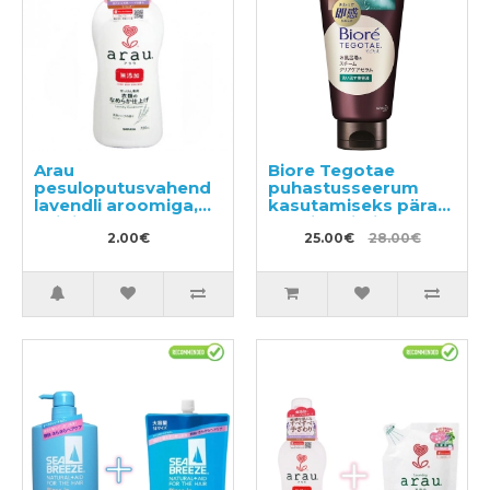
Arau
Biore Tegotae
pesuloputusvahend
puhastusseerum
lavendli aroomiga,
kasutamiseks pärast
näidis 50ml
vannis käimist 150g
2.00€
25.00€
28.00€