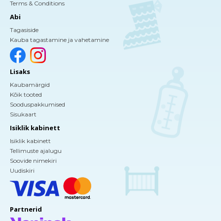
Terms & Conditions
Abi
Tagasiside
Kauba tagastamine ja vahetamine
Lisaks
Kaubamärgid
Kõik tooted
Sooduspakkumised
Sisukaart
Isiklik kabinett
Isiklik kabinett
Tellimuste ajalugu
Soovide nimekiri
Uudiskiri
Partnerid