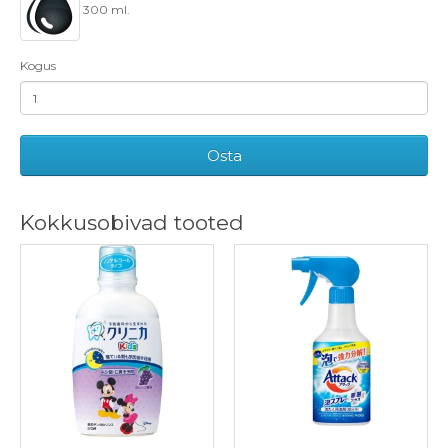
300 ml.
Kogus
Osta
Kokkusobivad tooted