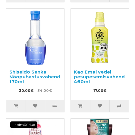
Shiseido Senka
Kao Emal vedel
Näopuhastusvahend
pesupesemisvahend
170ml
460ml
30.00€
34.00€
17.00€
Läbimüüdud