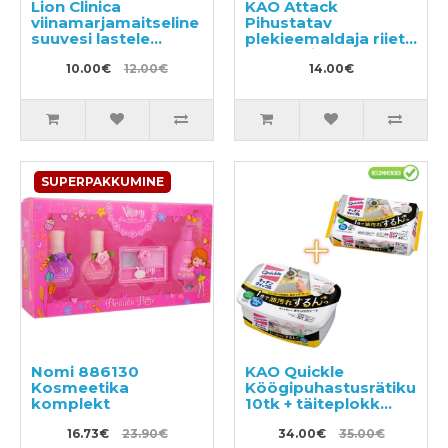
Lion Clinica
KAO Attack
viinamarjamaitseline
Pihustatav
suuvesi lastele
plekieemaldaja riiete
250ml
töötlemiseks enne
10.00€
12.00€
pesemist 300ml
14.00€
SUPERPAKKUMINE
Nomi 886130
KAO Quickle
Kosmeetika
Köögipuhastusrätikud
komplekt
10tk + täiteplokk
24tk
16.73€
23.90€
34.00€
35.00€