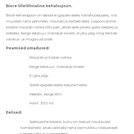
Biore lillel
õ
hnaline kehalosjoon.
Biore kehalosjoon on ideaalne igapäevaseks nahahoolduseks, mis
muudab naha pehmeks, niisutab ja kaitseb seda. Losjooni eriline
koostis niisutab nahka tõhusalt, jättes selle pikaks ajaks siledaks ja
siidiseks. Kerge tekstuur imendub kiiresti, ei jäta jälgi ning tekitab
värskus- ja mugavustunde.
Peamised omadused:
·
Niisutab ja toidab nahka.
·
Kerge tekstuur, imendub kiiresti.
·
Ei jäta jälgi.
·
Sobib igapäevaseks kasutamiseks.
·
Meeldiv, kerge l
õ
hn.
·
Maht: 300 ml.
Eelised:
·
Spetsiaalne koostis, kuhu on lisatud niisutavaid
toimeaineid, aitab säilitada naha loomulikku niiskustaset,
kaitstes seda kuivamise eest.