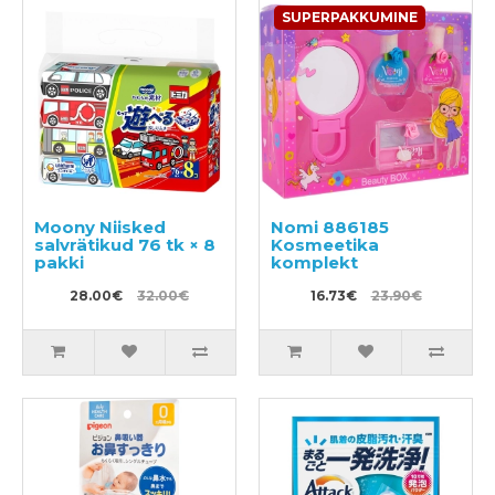
SUPERPAKKUMINE
Moony Niisked
Nomi 886185
salvrätikud 76 tk × 8
Kosmeetika
pakki
komplekt
28.00€
32.00€
16.73€
23.90€