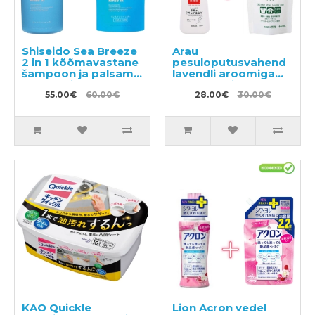
Shiseido Sea Breeze
Arau
2 in 1 kõõmavastane
pesuloputusvahend
šampoon ja palsam
lavendli aroomiga
mentooliga 600ml +
720ml + täitepakend
täide 1000ml
55.00€
60.00€
650ml
28.00€
30.00€
KAO Quickle
Lion Acron vedel