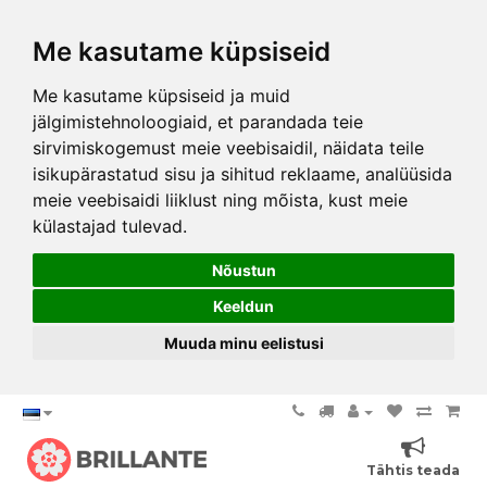
Me kasutame küpsiseid
Me kasutame küpsiseid ja muid
jälgimistehnoloogiaid, et parandada teie
sirvimiskogemust meie veebisaidil, näidata teile
isikupärastatud sisu ja sihitud reklaame, analüüsida
meie veebisaidi liiklust ning mõista, kust meie
külastajad tulevad.
Nõustun
Keeldun
Muuda minu eelistusi
Tähtis teada