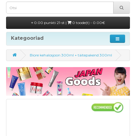
0.00 punkti 21-st |
0 toode(t) - 0.00€
Kategooriad
Biore kehalosjoon 300ml + täitepakend 300ml