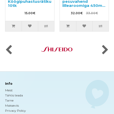
Köögipuhastusrätikud
pesuvahend
10tk
lillearoomiga 450ml
+ täitepakend 850ml
15.00€
32.00€
33.00€
Info
Meist
Tähtis teada
Tarne
Makseviis
Privacy Policy