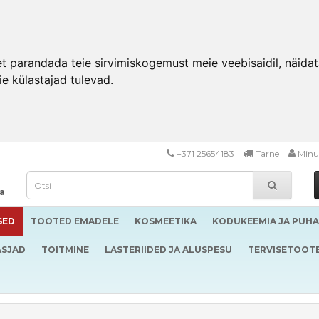
 parandada teie sirvimiskogemust meie veebisaidil, näidata 
ie külastajad tulevad.
+371 25654183
Tarne
Minu
da
SED
TOOTED EMADELE
KOSMEETIKA
KODUKEEMIA JA PUH
ASJAD
TOITMINE
LASTERIIDED JA ALUSPESU
TERVISETOOT