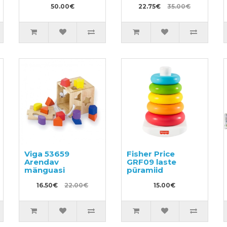
50.00€
22.75€
35.00€
Viga 53659
Fisher Price
Arendav
GRF09 laste
mänguasi
püramiid
16.50€
22.00€
15.00€