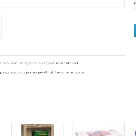
K
savärvilised, mugavad ja kergesti kasutatavad.
ompaktne suurus ja mugavalt juhitav ühe nupuga.