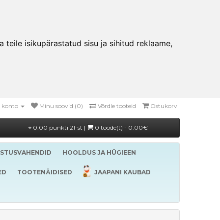
teile isikupärastatud sisu ja sihitud reklaame,
 konto
Minu soovid (0)
Võrdle tooteid
Ostukorv
0.00 punkti 21-st |
0 toode(t) - 0.00€
ASTUSVAHENDID
HOOLDUS JA HÜGIEEN
ED
TOOTENÄIDISED
JAAPANI KAUBAD