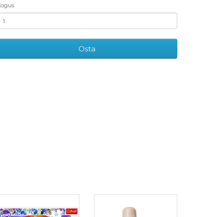
ogus
Osta