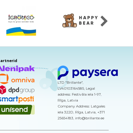
artnerid
LTD "Brillante",
LV40103164585, Legal
address: Festivāla iela 1-97,
Rīga, Latvia
Company Address: Latgales
iela 322D, Rīga, Latvia, +371
25654183, info@brillante.ee