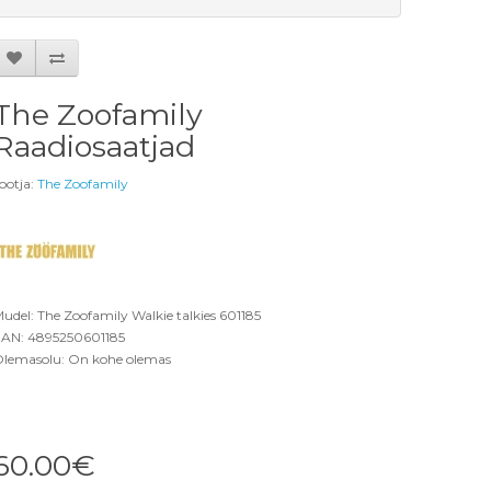
The Zoofamily
Raadiosaatjad
ootja:
The Zoofamily
udel: The Zoofamily Walkie talkies 601185
AN: 4895250601185
lemasolu: On kohe olemas
60.00€