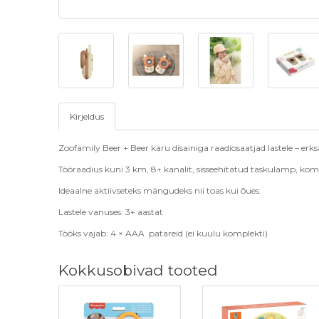
Kirjeldus
Zoofamily Beer + Beer karu disainiga raadiosaatjad lastele – erk
Tööraadius kuni 3 km, 8+ kanalit, sisseehitatud taskulamp, k
Ideaalne aktiivseteks mängudeks nii toas kui õues.
Lastele vanuses: 3+ aastat
Tööks vajab: 4 × AAA patareid (ei kuulu komplekti)
Kokkusobivad tooted