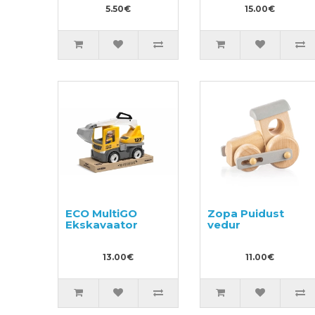
5.50€
15.00€
ECO MultiGO
Zopa Puidust
Ekskavaator
vedur
13.00€
11.00€