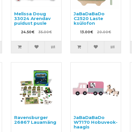
Melissa Doug
JaBaDaBaDo
33024 Arendav
C2520 Laste
puidust pusle
ksülofon
24.50€
35.00€
13.00€
20.00€
Ravensburger
JaBaDaBaDo
26867 Lauamäng
W7170 Hobuveok-
haagis