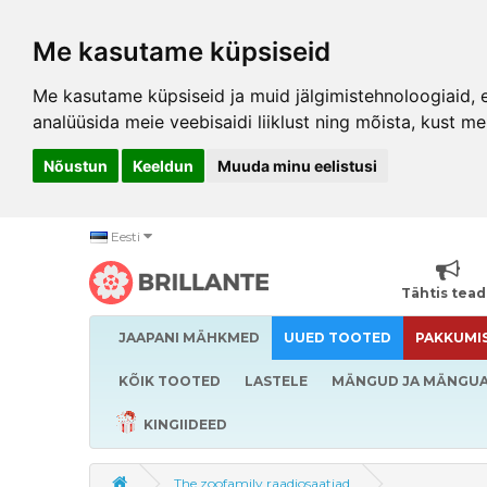
Me kasutame küpsiseid
Me kasutame küpsiseid ja muid jälgimistehnoloogiaid, et
analüüsida meie veebisaidi liiklust ning mõista, kust me
Nõustun
Keeldun
Muuda minu eelistusi
Eesti
Tähtis tea
JAAPANI MÄHKMED
UUED TOOTED
PAKKUMI
KÕIK TOOTED
LASTELE
MÄNGUD JA MÄNGU
KINGIIDEED
The zoofamily raadiosaatjad