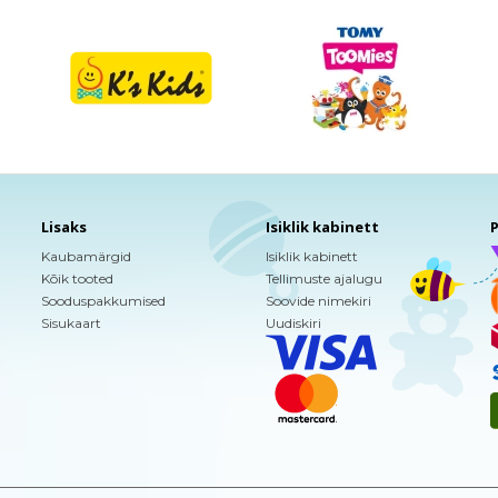
Lisaks
Isiklik kabinett
P
Kaubamärgid
Isiklik kabinett
Kõik tooted
Tellimuste ajalugu
Sooduspakkumised
Soovide nimekiri
Sisukaart
Uudiskiri