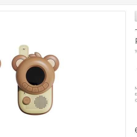
T
M
E
O