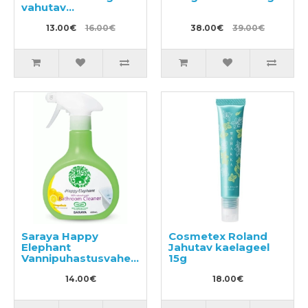
vahutav
nõudepesuvahend,
täitepakend 550ml
13.00€
16.00€
38.00€
39.00€
Saraya Happy
Cosmetex Roland
Elephant
Jahutav kaelageel
Vannipuhastusvahend
15g
400ml
14.00€
18.00€