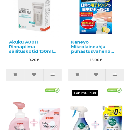
Akuku A0011
Kaneyo
Rinnapiima
Mikrolaineahju
säilituskotid 150ml
puhastusvahend
(30tk)
150ml
9.20€
15.00€
Läbimüüdud