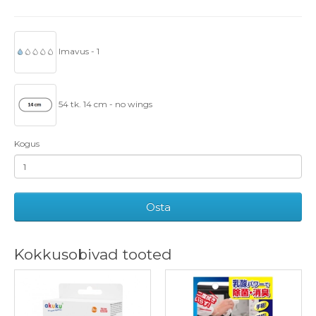
Imavus - 1
54 tk. 14 cm - no wings
Kogus
Osta
Kokkusobivad tooted