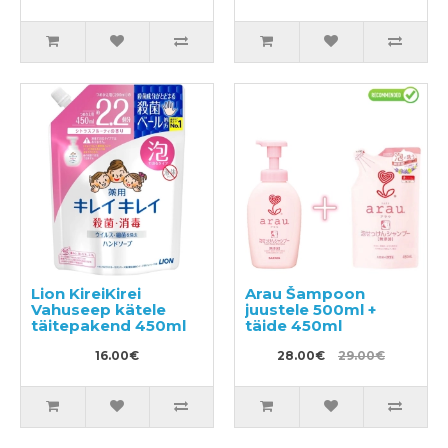
Lion KireiKirei
Arau Šampoon
Vahuseep kätele
juustele 500ml +
täitepakend 450ml
täide 450ml
16.00€
28.00€
29.00€