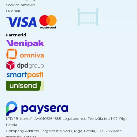
Soovide nimekiri
Uudiskiri
Partnerid
LTD "Brillante", LV40103164585, Legal address: Festivāla iela 1-97, Rīga,
Latvia
Company Address: Latgales iela 322D, Rīga, Latvia, +371 25654183,
info@brillante.ee