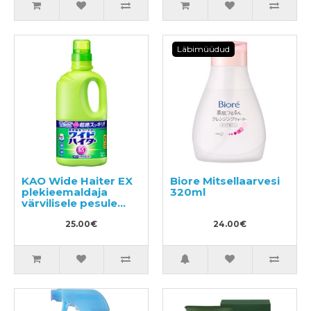
Läbimüüdud
KAO Wide Haiter EX
Biore Mitsellaarvesi
plekieemaldaja
320ml
värvilisele pesule
930ml
25.00€
24.00€