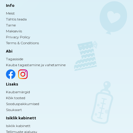
Info
Meist
Tähtis teada
Tarne
Makseviis
Privacy Policy
Terms & Conditions
Abi
Tagasiside
Kauba tagastamine ja vahetamine
Lisaks
Kaubamärgid
Kõik tooted
Sooduspakkumised
Sisukaart
Isiklik kabinett
Isiklik kabinett
Tellimuste ajalugu