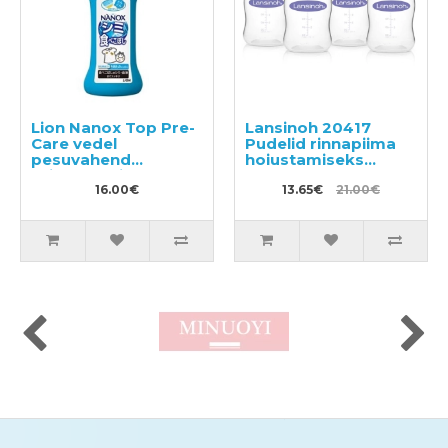
Lion Nanox Top Pre-
Lansinoh 20417
Care vedel
Pudelid rinnapiima
pesuvahend
hoiustamiseks
toiduplekkide
4x160ml
eemaldamiseks
16.00€
13.65€
21.00€
riietelt 160g