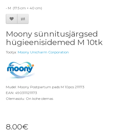
• M (17.5 cm × 40 cm)
Moony sünnitusjärgsed
hügieenisidemed M 10tk
Tootja:
Moony Unicharm Corporation
Mudel: Moony Postpartum pads M 10pcs 211173
EAN: 4903111211173
Olemasolu: On kohe olemas
8.00€