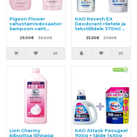
Pigeon Flower
KAO Resesh EX
vahustamisdosaatoriga
Deodorant riietele ja
šampoon-vaht
tekstiilidele 370ml +
350ml + täide 300ml
täide 320ml
29.00€
36.00€
25.50€
27.50€
Lion Charmy
KAO Attack Pesugeel
kibuvitsa lõhnaga
900g + täide 1450g