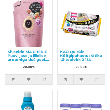
Shiseido MA CHERIE
KAO Quickle
Puuviljase ja lillelise
Köögipuhastusrätikud,
aroomiga dušigeel,
täiteplokk 24tk
täide 350ml
20.00€
20.00€