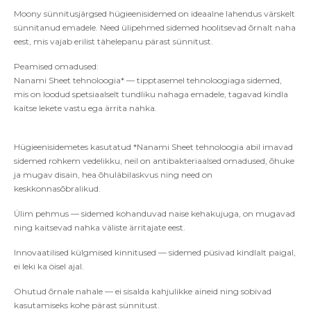
Moony sünnitusjärgsed hügieenisidemed on ideaalne lahendus värskelt
sünnitanud emadele. Need ülipehmed sidemed hoolitsevad õrnalt naha
eest, mis vajab erilist tähelepanu pärast sünnitust.
Peamised omadused:
Nanami Sheet tehnoloogia* — tipptasemel tehnoloogiaga sidemed,
mis on loodud spetsiaalselt tundliku nahaga emadele, tagavad kindla
kaitse lekete vastu ega ärrita nahka.
Hügieenisidemetes kasutatud *Nanami Sheet tehnoloogia abil imavad
sidemed rohkem vedelikku, neil on antibakteriaalsed omadused, õhuke
ja mugav disain, hea õhuläbilaskvus ning need on
keskkonnasõbralikud.
Ülim pehmus — sidemed kohanduvad naise kehakujuga, on mugavad
ning kaitsevad nahka väliste ärritajate eest.
Innovaatilised külgmised kinnitused — sidemed püsivad kindlalt paigal,
ei leki ka öisel ajal.
Ohutud õrnale nahale — ei sisalda kahjulikke aineid ning sobivad
kasutamiseks kohe pärast sünnitust.