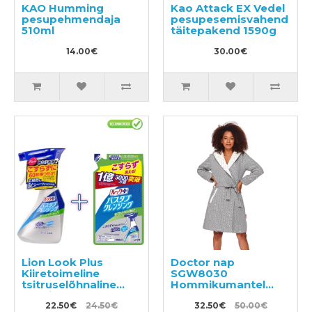
KAO Humming
Kao Attack EX Vedel
pesupehmendaja
pesupesemisvahend
510ml
täitepakend 1590g
14.00€
30.00€
Lion Look Plus
Doctor nap
Kiiretoimeline
SGW8030
tsitruselõhnaline
Hommikumantel
vannitoapuhastusvahend
lapseootel naistele
500ml + täide 450ml
22.50€
24.50€
32.50€
50.00€