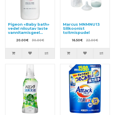
Pigeon «Baby bath»
Marcus MNMNU13
vedel niisutav laste
Silikoonist
vannitamisgeel
toitmispudel
apelsini aroomiga
500ml
20.00€
30.00€
16.50€
22.00€