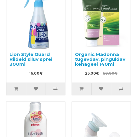
Lion Style Guard
Organic Madonna
Riideid siluv sprei
tugevdav, pinguldav
300ml
kehageel 140ml
16.00€
25.00€
50.00€