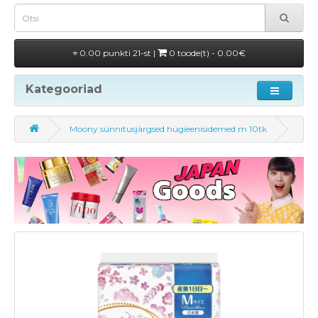
0.00 punkti 21-st |
0 toode(t) - 0.00€
Kategooriad
Moony sünnitusjärgsed hügieenisidemed m 10tk