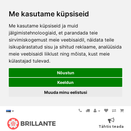
Me kasutame küpsiseid
Me kasutame küpsiseid ja muid
jälgimistehnoloogiaid, et parandada teie
sirvimiskogemust meie veebisaidil, näidata teile
isikupärastatud sisu ja sihitud reklaame, analüüsida
meie veebisaidi liiklust ning mõista, kust meie
külastajad tulevad.
Nõustun
Keeldun
Muuda minu eelistusi
Tähtis teada